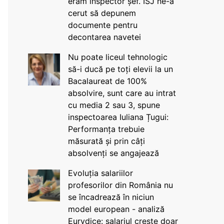
eram inspector șef. ISJ ne-a
cerut să depunem
documente pentru
decontarea navetei
Nu poate liceul tehnologic
să-i ducă pe toți elevii la un
Bacalaureat de 100%
absolvire, sunt care au intrat
cu media 2 sau 3, spune
inspectoarea Iuliana Țugui:
Performanța trebuie
măsurată și prin câți
absolvenți se angajează
Evoluția salariilor
profesorilor din România nu
se încadrează în niciun
model european - analiză
Eurydice: salariul crește doar