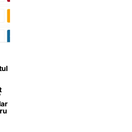
tul
t
/
dar
tru