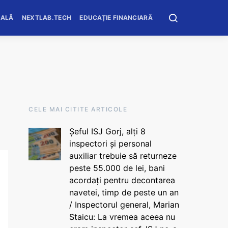
OALĂ
NEXTLAB.TECH
EDUCAȚIE FINANCIARĂ
CELE MAI CITITE ARTICOLE
Șeful ISJ Gorj, alți 8
inspectori și personal
auxiliar trebuie să returneze
peste 55.000 de lei, bani
acordați pentru decontarea
navetei, timp de peste un an
/ Inspectorul general, Marian
Staicu: La vremea aceea nu