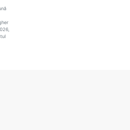
ună
gher
2026,
tul