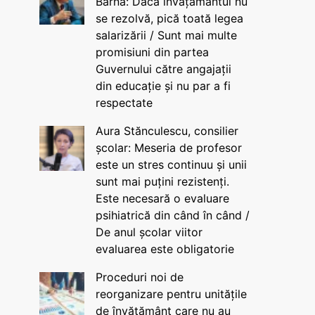
Barna: Dacă învățământul nu
se rezolvă, pică toată legea
salarizării / Sunt mai multe
promisiuni din partea
Guvernului către angajații
din educație și nu par a fi
respectate
Aura Stănculescu, consilier
școlar: Meseria de profesor
este un stres continuu și unii
sunt mai puțini rezistenți.
Este necesară o evaluare
psihiatrică din când în când /
De anul școlar viitor
evaluarea este obligatorie
Proceduri noi de
reorganizare pentru unitățile
de învățământ care nu au