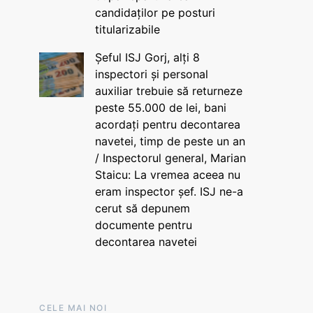
candidaților pe posturi
titularizabile
Șeful ISJ Gorj, alți 8
inspectori și personal
auxiliar trebuie să returneze
peste 55.000 de lei, bani
acordați pentru decontarea
navetei, timp de peste un an
/ Inspectorul general, Marian
Staicu: La vremea aceea nu
eram inspector șef. ISJ ne-a
cerut să depunem
documente pentru
decontarea navetei
CELE MAI NOI