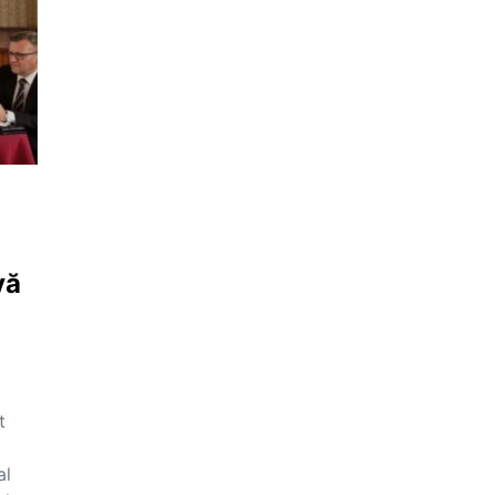
vă
t
al