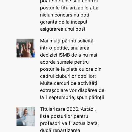
poate de bine sub control
posturile titularizabile / La
niciun concurs nu poți
garanta de la început
asigurarea unui post
Mai mulți părinți solicită,
într-o petiție, anularea
deciziei ISMB de a nu mai
acorda sumele pentru
posturile la plata cu ora din
cadrul cluburilor copiilor:
Multe cercuri de activități
extrașcolare vor dispărea de
la 1 septembrie, spun părinții
Titularizare 2026. Astăzi,
lista posturilor pentru
profesori va fi actualizată,
după repartizarea