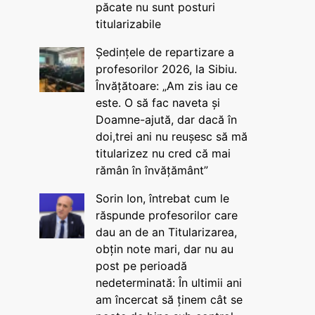
păcate nu sunt posturi
titularizabile
Ședințele de repartizare a
profesorilor 2026, la Sibiu.
Învățătoare: „Am zis iau ce
este. O să fac naveta și
Doamne-ajută, dar dacă în
doi,trei ani nu reușesc să mă
titularizez nu cred că mai
rămân în învățământ”
Sorin Ion, întrebat cum le
răspunde profesorilor care
dau an de an Titularizarea,
obțin note mari, dar nu au
post pe perioadă
nedeterminată: În ultimii ani
am încercat să ținem cât se