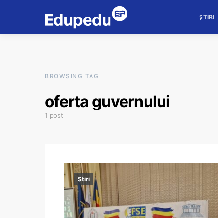
ȘTIRI
BROWSING TAG
oferta guvernului
1 post
Știri