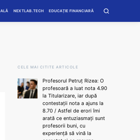
OALĂ
NEXTLAB.TECH
EDUCAȚIE FINANCIARĂ
CELE MAI CITITE ARTICOLE
Profesorul Petruț Rizea: O
profesoară a luat nota 4.90
la Titularizare, iar după
contestații nota a ajuns la
8.70 / Astfel de erori îmi
arată ce entuziasmați sunt
profesorii buni, cu
experiență să vină la