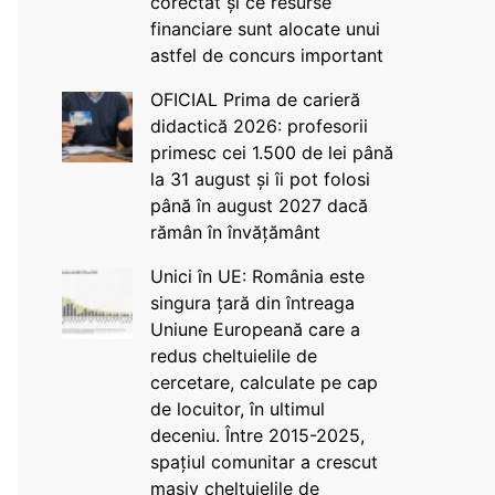
corectat și ce resurse
financiare sunt alocate unui
astfel de concurs important
OFICIAL Prima de carieră
didactică 2026: profesorii
primesc cei 1.500 de lei până
la 31 august și îi pot folosi
până în august 2027 dacă
rămân în învățământ
Unici în UE: România este
singura țară din întreaga
Uniune Europeană care a
redus cheltuielile de
cercetare, calculate pe cap
de locuitor, în ultimul
deceniu. Între 2015-2025,
spațiul comunitar a crescut
masiv cheltuielile de