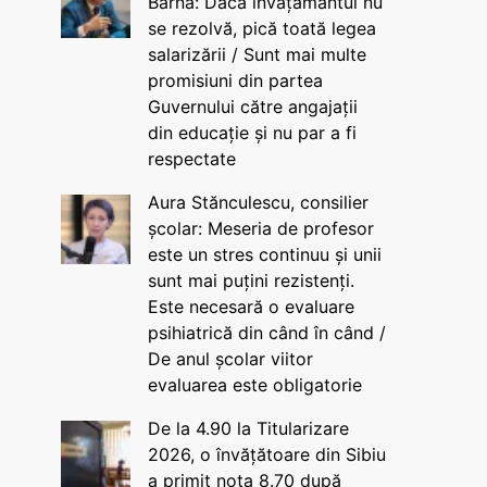
Barna: Dacă învățământul nu
se rezolvă, pică toată legea
salarizării / Sunt mai multe
promisiuni din partea
Guvernului către angajații
din educație și nu par a fi
respectate
Aura Stănculescu, consilier
școlar: Meseria de profesor
este un stres continuu și unii
sunt mai puțini rezistenți.
Este necesară o evaluare
psihiatrică din când în când /
De anul școlar viitor
evaluarea este obligatorie
De la 4.90 la Titularizare
2026, o învățătoare din Sibiu
a primit nota 8.70 după