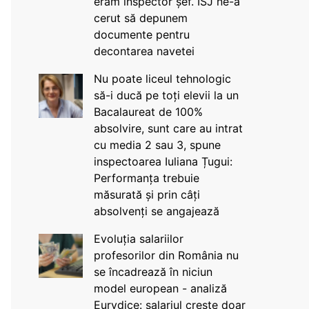
eram inspector șef. ISJ ne-a
cerut să depunem
documente pentru
decontarea navetei
Nu poate liceul tehnologic
să-i ducă pe toți elevii la un
Bacalaureat de 100%
absolvire, sunt care au intrat
cu media 2 sau 3, spune
inspectoarea Iuliana Țugui:
Performanța trebuie
măsurată și prin câți
absolvenți se angajează
Evoluția salariilor
profesorilor din România nu
se încadrează în niciun
model european - analiză
Eurydice: salariul crește doar