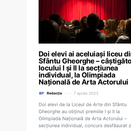
Doi elevi ai aceluiași liceu d
Sfântu Gheorghe – câștigăto
locului I și II la secțiunea
individual, la Olimpiada
Națională de Arta Actorului
7 aprilie 2023
Redacția
Doi elevi de la Liceul de Arte din Sfântu
Gheorghe au obținut premiile I și II la
Olimpiada Naţională de Arta Actorului –
secțiunea individual, concurs desfăşurat z