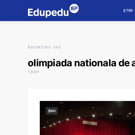
ȘTIRI
BROWSING TAG
olimpiada nationala de a
1 post
Știri