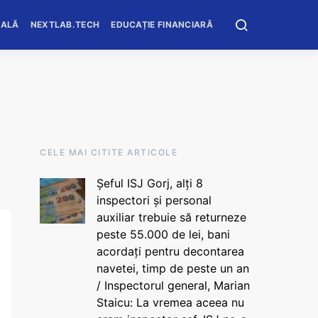
OALĂ
NEXTLAB.TECH
EDUCAȚIE FINANCIARĂ
CELE MAI CITITE ARTICOLE
Șeful ISJ Gorj, alți 8
inspectori și personal
auxiliar trebuie să returneze
peste 55.000 de lei, bani
acordați pentru decontarea
navetei, timp de peste un an
/ Inspectorul general, Marian
Staicu: La vremea aceea nu