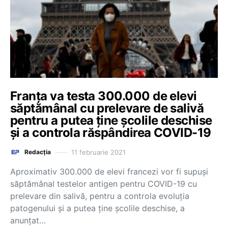
Franța va testa 300.000 de elevi
săptămânal cu prelevare de salivă
pentru a putea ține școlile deschise
și a controla răspândirea COVID-19
11 februarie 2021
Redacția
Aproximativ 300.000 de elevi francezi vor fi supuşi
săptămânal testelor antigen pentru COVID-19 cu
prelevare din salivă, pentru a controla evoluţia
patogenului şi a putea ţine şcolile deschise, a
anunţat…