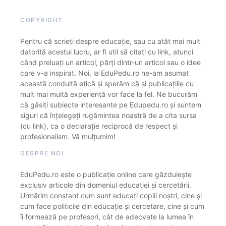
COPYRIGHT
Pentru că scrieți despre educație, sau cu atât mai mult
datorită acestui lucru, ar fi util să citați cu link, atunci
când preluați un articol, părți dintr-un articol sau o idee
care v-a inspirat. Noi, la EduPedu.ro ne-am asumat
această conduită etică și sperăm că și publicațiile cu
mult mai multă experiență vor face la fel. Ne bucurăm
că găsiți subiecte interesante pe Edupedu.ro și suntem
siguri că înțelegeți rugămintea noastră de a cita sursa
(cu link), ca o declarație reciprocă de respect și
profesionalism. Vă mulțumim!
DESPRE NOI
EduPedu.ro este o publicație online care găzduiește
exclusiv articole din domeniul educației și cercetării.
Urmărim constant cum sunt educați copiii noștri, cine și
cum face politicile din educație și cercetare, cine și cum
îi formează pe profesori, cât de adecvate la lumea în