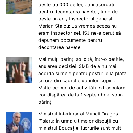
peste 55.000 de lei, bani acordați
pentru decontarea navetei, timp de
peste un an / Inspectorul general,
Marian Staicu: La vremea aceea nu
eram inspector șef. ISJ ne-a cerut să
depunem documente pentru
decontarea navetei
Mai mulți părinți solicită, într-o petiție,
anularea deciziei ISMB de a nu mai
acorda sumele pentru posturile la plata
cu ora din cadrul cluburilor copiilor:
Multe cercuri de activități extrașcolare
vor dispărea de la 1 septembrie, spun
părinții
Ministrul interimar al Muncii Dragos
Pîslaru: În urma ultimelor discuții cu
ministrul Educației lucrurile sunt mult