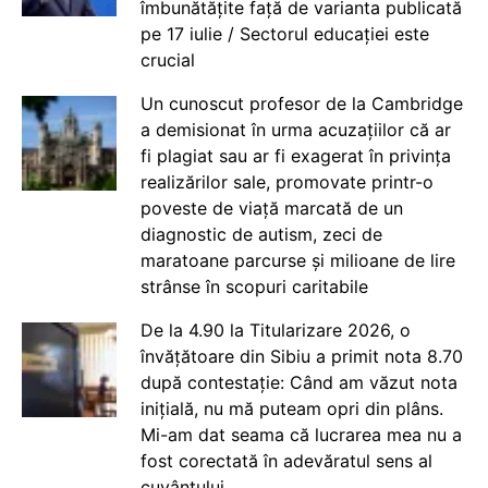
îmbunătățite față de varianta publicată
pe 17 iulie / Sectorul educației este
crucial
Un cunoscut profesor de la Cambridge
a demisionat în urma acuzațiilor că ar
fi plagiat sau ar fi exagerat în privința
realizărilor sale, promovate printr-o
poveste de viață marcată de un
diagnostic de autism, zeci de
maratoane parcurse și milioane de lire
strânse în scopuri caritabile
De la 4.90 la Titularizare 2026, o
învățătoare din Sibiu a primit nota 8.70
după contestație: Când am văzut nota
inițială, nu mă puteam opri din plâns.
Mi-am dat seama că lucrarea mea nu a
fost corectată în adevăratul sens al
cuvântului