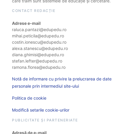
care trăim sunt sistemele de educație și cercetare.
CONTACT REDACȚIE
Adrese e-mail
raluca.pantazi@edupedu.ro
mihai.peticila@edupedu.ro
costin.ionescu@edupedu.ro
alexa.stanescu@edupedu.ro
diana.ghimisi@edupedu.ro
stefan.lefter@edupedu.ro
ramona.florea@edupedu.ro
Notă de informare cu privire la prelucrarea de date
personale prin intermediul site-ului
Politica de cookie
Modifică setarile cookie-urilor
PUBLICITATE ȘI PARTENERIATE
Adresă de e-mail