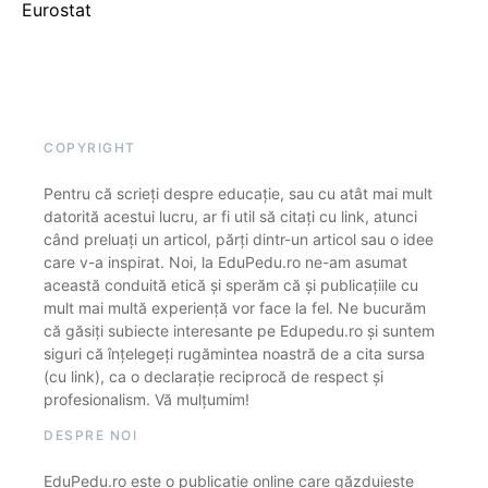
Eurostat
COPYRIGHT
Pentru că scrieți despre educație, sau cu atât mai mult
datorită acestui lucru, ar fi util să citați cu link, atunci
când preluați un articol, părți dintr-un articol sau o idee
care v-a inspirat. Noi, la EduPedu.ro ne-am asumat
această conduită etică și sperăm că și publicațiile cu
mult mai multă experiență vor face la fel. Ne bucurăm
că găsiți subiecte interesante pe Edupedu.ro și suntem
siguri că înțelegeți rugămintea noastră de a cita sursa
(cu link), ca o declarație reciprocă de respect și
profesionalism. Vă mulțumim!
DESPRE NOI
EduPedu.ro este o publicație online care găzduiește