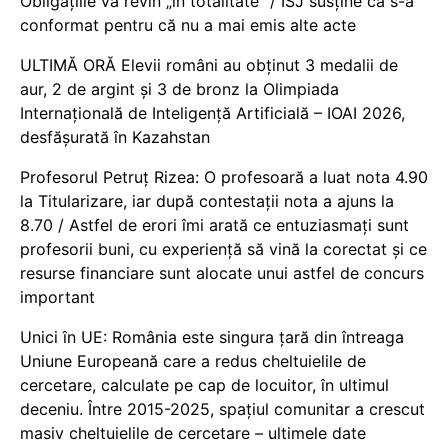
Obligațiile vă revin „în totalitate” / ISJ susține că s-a
conformat pentru că nu a mai emis alte acte
ULTIMĂ ORĂ Elevii români au obținut 3 medalii de
aur, 2 de argint și 3 de bronz la Olimpiada
Internațională de Inteligență Artificială – IOAI 2026,
desfășurată în Kazahstan
Profesorul Petruț Rizea: O profesoară a luat nota 4.90
la Titularizare, iar după contestații nota a ajuns la
8.70 / Astfel de erori îmi arată ce entuziasmați sunt
profesorii buni, cu experiență să vină la corectat și ce
resurse financiare sunt alocate unui astfel de concurs
important
Unici în UE: România este singura țară din întreaga
Uniune Europeană care a redus cheltuielile de
cercetare, calculate pe cap de locuitor, în ultimul
deceniu. Între 2015-2025, spațiul comunitar a crescut
masiv cheltuielile de cercetare – ultimele date