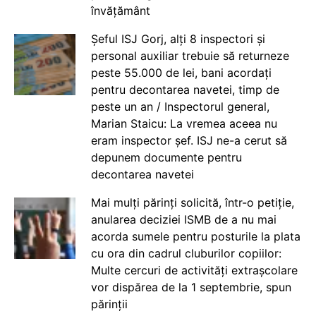
învățământ
Șeful ISJ Gorj, alți 8 inspectori și
personal auxiliar trebuie să returneze
peste 55.000 de lei, bani acordați
pentru decontarea navetei, timp de
peste un an / Inspectorul general,
Marian Staicu: La vremea aceea nu
eram inspector șef. ISJ ne-a cerut să
depunem documente pentru
decontarea navetei
Mai mulți părinți solicită, într-o petiție,
anularea deciziei ISMB de a nu mai
acorda sumele pentru posturile la plata
cu ora din cadrul cluburilor copiilor:
Multe cercuri de activități extrașcolare
vor dispărea de la 1 septembrie, spun
părinții