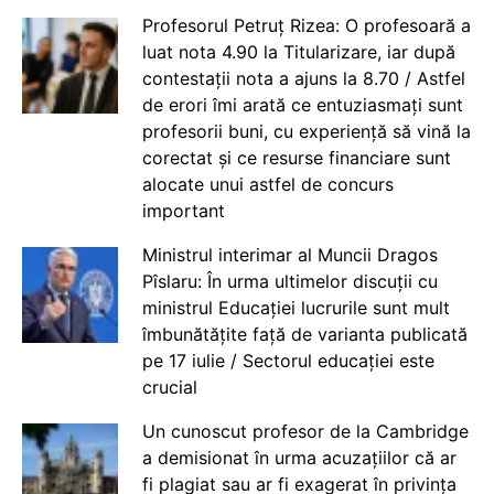
Profesorul Petruț Rizea: O profesoară a
luat nota 4.90 la Titularizare, iar după
contestații nota a ajuns la 8.70 / Astfel
de erori îmi arată ce entuziasmați sunt
profesorii buni, cu experiență să vină la
corectat și ce resurse financiare sunt
alocate unui astfel de concurs
important
Ministrul interimar al Muncii Dragos
Pîslaru: În urma ultimelor discuții cu
ministrul Educației lucrurile sunt mult
îmbunătățite față de varianta publicată
pe 17 iulie / Sectorul educației este
crucial
Un cunoscut profesor de la Cambridge
a demisionat în urma acuzațiilor că ar
fi plagiat sau ar fi exagerat în privința