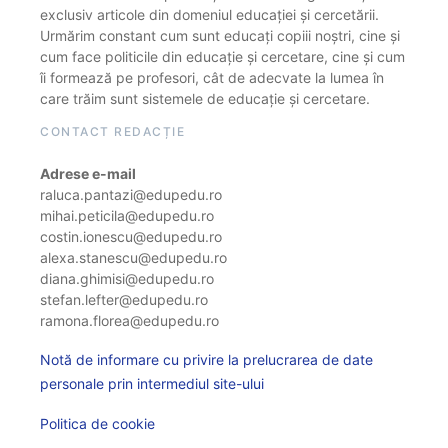
exclusiv articole din domeniul educației și cercetării.
Urmărim constant cum sunt educați copiii noștri, cine și
cum face politicile din educație și cercetare, cine și cum
îi formează pe profesori, cât de adecvate la lumea în
care trăim sunt sistemele de educație și cercetare.
CONTACT REDACȚIE
Adrese e-mail
raluca.pantazi@edupedu.ro
mihai.peticila@edupedu.ro
costin.ionescu@edupedu.ro
alexa.stanescu@edupedu.ro
diana.ghimisi@edupedu.ro
stefan.lefter@edupedu.ro
ramona.florea@edupedu.ro
Notă de informare cu privire la prelucrarea de date
personale prin intermediul site-ului
Politica de cookie