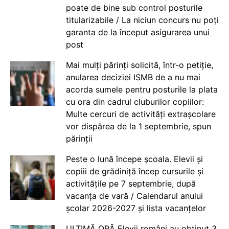
poate de bine sub control posturile
titularizabile / La niciun concurs nu poți
garanta de la început asigurarea unui
post
Mai mulți părinți solicită, într-o petiție,
anularea deciziei ISMB de a nu mai
acorda sumele pentru posturile la plata
cu ora din cadrul cluburilor copiilor:
Multe cercuri de activități extrașcolare
vor dispărea de la 1 septembrie, spun
părinții
Peste o lună începe școala. Elevii și
copiii de grădiniță încep cursurile și
activitățile pe 7 septembrie, după
vacanța de vară / Calendarul anului
școlar 2026-2027 și lista vacanțelor
ULTIMĂ ORĂ Elevii români au obținut 3