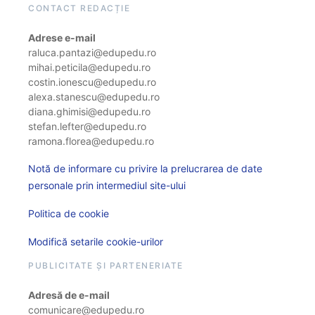
CONTACT REDACȚIE
Adrese e-mail
raluca.pantazi@edupedu.ro
mihai.peticila@edupedu.ro
costin.ionescu@edupedu.ro
alexa.stanescu@edupedu.ro
diana.ghimisi@edupedu.ro
stefan.lefter@edupedu.ro
ramona.florea@edupedu.ro
Notă de informare cu privire la prelucrarea de date
personale prin intermediul site-ului
Politica de cookie
Modifică setarile cookie-urilor
PUBLICITATE ȘI PARTENERIATE
Adresă de e-mail
comunicare@edupedu.ro