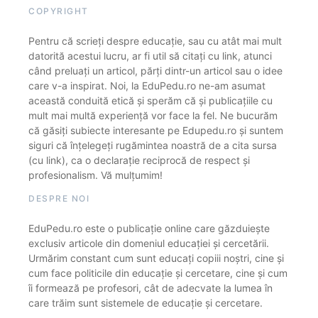
COPYRIGHT
Pentru că scrieți despre educație, sau cu atât mai mult
datorită acestui lucru, ar fi util să citați cu link, atunci
când preluați un articol, părți dintr-un articol sau o idee
care v-a inspirat. Noi, la EduPedu.ro ne-am asumat
această conduită etică și sperăm că și publicațiile cu
mult mai multă experiență vor face la fel. Ne bucurăm
că găsiți subiecte interesante pe Edupedu.ro și suntem
siguri că înțelegeți rugămintea noastră de a cita sursa
(cu link), ca o declarație reciprocă de respect și
profesionalism. Vă mulțumim!
DESPRE NOI
EduPedu.ro este o publicație online care găzduiește
exclusiv articole din domeniul educației și cercetării.
Urmărim constant cum sunt educați copiii noștri, cine și
cum face politicile din educație și cercetare, cine și cum
îi formează pe profesori, cât de adecvate la lumea în
care trăim sunt sistemele de educație și cercetare.