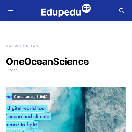
BROWSING TAG
OneOceanScience
1 post
Cercetare și Știință