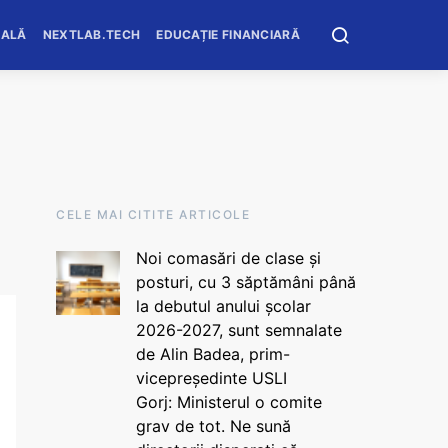
OALĂ
NEXTLAB.TECH
EDUCAȚIE FINANCIARĂ
CELE MAI CITITE ARTICOLE
Noi comasări de clase și
posturi, cu 3 săptămâni până
la debutul anului școlar
2026-2027, sunt semnalate
de Alin Badea, prim-
vicepreședinte USLI
Gorj: Ministerul o comite
grav de tot. Ne sună