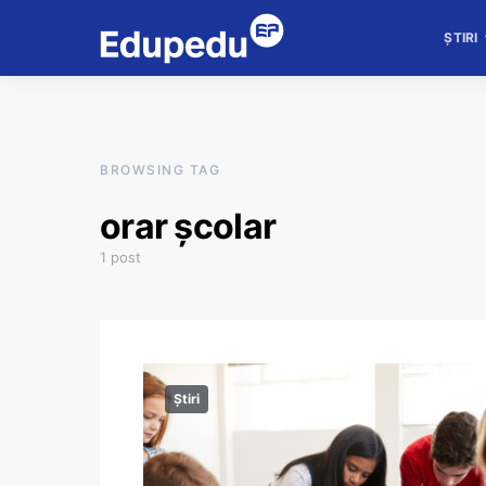
ȘTIRI
BROWSING TAG
orar școlar
1 post
Știri