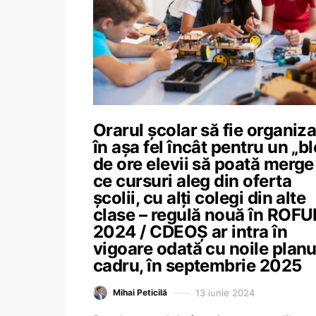
Orarul școlar să fie organiza
în așa fel încât pentru un „b
de ore elevii să poată merge
ce cursuri aleg din oferta
școlii, cu alți colegi din alte
clase – regulă nouă în ROFU
2024 / CDEOȘ ar intra în
vigoare odată cu noile planu
cadru, în septembrie 2025
13 iunie 2024
Mihai Peticilă