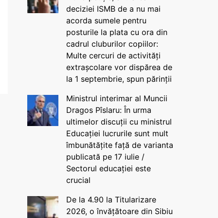
deciziei ISMB de a nu mai
acorda sumele pentru
posturile la plata cu ora din
cadrul cluburilor copiilor:
Multe cercuri de activități
extrașcolare vor dispărea de
la 1 septembrie, spun părinții
Ministrul interimar al Muncii
Dragos Pîslaru: În urma
ultimelor discuții cu ministrul
Educației lucrurile sunt mult
îmbunătățite față de varianta
publicată pe 17 iulie /
Sectorul educației este
crucial
De la 4.90 la Titularizare
2026, o învățătoare din Sibiu