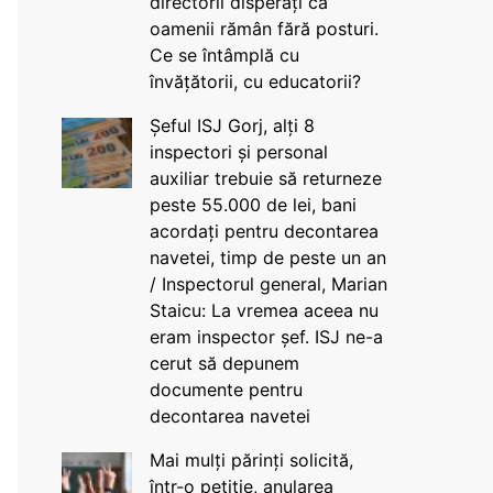
directorii disperați că
oamenii rămân fără posturi.
Ce se întâmplă cu
învățătorii, cu educatorii?
Șeful ISJ Gorj, alți 8
inspectori și personal
auxiliar trebuie să returneze
peste 55.000 de lei, bani
acordați pentru decontarea
navetei, timp de peste un an
/ Inspectorul general, Marian
Staicu: La vremea aceea nu
eram inspector șef. ISJ ne-a
cerut să depunem
documente pentru
decontarea navetei
Mai mulți părinți solicită,
într-o petiție, anularea