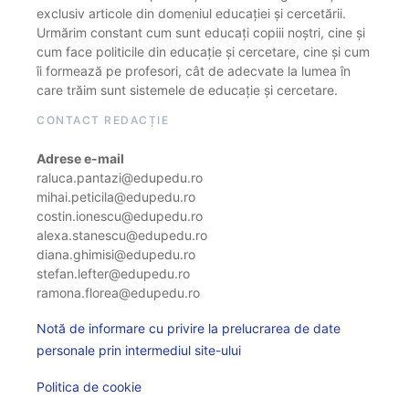
exclusiv articole din domeniul educației și cercetării.
Urmărim constant cum sunt educați copiii noștri, cine și
cum face politicile din educație și cercetare, cine și cum
îi formează pe profesori, cât de adecvate la lumea în
care trăim sunt sistemele de educație și cercetare.
CONTACT REDACȚIE
Adrese e-mail
raluca.pantazi@edupedu.ro
mihai.peticila@edupedu.ro
costin.ionescu@edupedu.ro
alexa.stanescu@edupedu.ro
diana.ghimisi@edupedu.ro
stefan.lefter@edupedu.ro
ramona.florea@edupedu.ro
Notă de informare cu privire la prelucrarea de date
personale prin intermediul site-ului
Politica de cookie