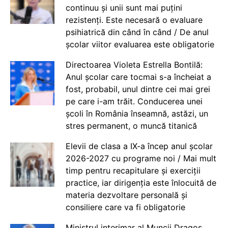
continuu și unii sunt mai puțini
rezistenți. Este necesară o evaluare
psihiatrică din când în când / De anul
școlar viitor evaluarea este obligatorie
Directoarea Violeta Estrella Bontilă:
Anul școlar care tocmai s-a încheiat a
fost, probabil, unul dintre cei mai grei
pe care i-am trăit. Conducerea unei
școli în România înseamnă, astăzi, un
stres permanent, o muncă titanică
Elevii de clasa a IX-a încep anul școlar
2026-2027 cu programe noi / Mai mult
timp pentru recapitulare și exerciții
practice, iar dirigenția este înlocuită de
materia dezvoltare personală și
consiliere care va fi obligatorie
Ministrul interimar al Muncii Dragos