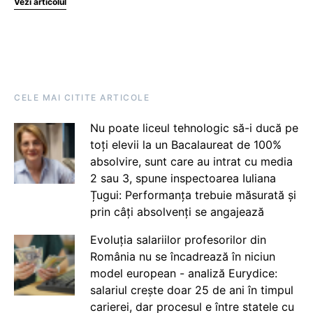
Vezi articolul
CELE MAI CITITE ARTICOLE
Nu poate liceul tehnologic să-i ducă pe
toți elevii la un Bacalaureat de 100%
absolvire, sunt care au intrat cu media
2 sau 3, spune inspectoarea Iuliana
Țugui: Performanța trebuie măsurată și
prin câți absolvenți se angajează
Evoluția salariilor profesorilor din
România nu se încadrează în niciun
model european - analiză Eurydice:
salariul crește doar 25 de ani în timpul
carierei, dar procesul e între statele cu