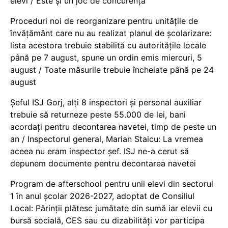
elevi / Este și un joc de concurență
Proceduri noi de reorganizare pentru unitățile de
învățământ care nu au realizat planul de școlarizare:
lista acestora trebuie stabilită cu autoritățile locale
până pe 7 august, spune un ordin emis miercuri, 5
august / Toate măsurile trebuie încheiate până pe 24
august
Șeful ISJ Gorj, alți 8 inspectori și personal auxiliar
trebuie să returneze peste 55.000 de lei, bani
acordați pentru decontarea navetei, timp de peste un
an / Inspectorul general, Marian Staicu: La vremea
aceea nu eram inspector șef. ISJ ne-a cerut să
depunem documente pentru decontarea navetei
Program de afterschool pentru unii elevi din sectorul
1 în anul școlar 2026-2027, adoptat de Consiliul
Local: Părinții plătesc jumătate din sumă iar elevii cu
bursă socială, CES sau cu dizabilităţi vor participa