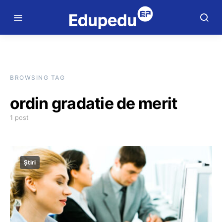
BROWSING TAG
ordin gradatie de merit
1 post
Știri