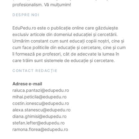
profesionalism. Vă mulțumim!
DESPRE NOI
EduPedu.ro este o publicație online care găzduiește
exclusiv articole din domeniul educației și cercetării.
Urmărim constant cum sunt educați copiii noștri, cine și
cum face politicile din educație și cercetare, cine și cum
îi formează pe profesori, cât de adecvate la lumea în
care trăim sunt sistemele de educație și cercetare.
CONTACT REDACȚIE
Adrese e-mail
raluca.pantazi@edupedu.ro
mihai.peticila@edupedu.ro
costin.ionescu@edupedu.ro
alexa.stanescu@edupedu.ro
diana.ghimisi@edupedu.ro
stefan.lefter@edupedu.ro
ramona.florea@edupedu.ro