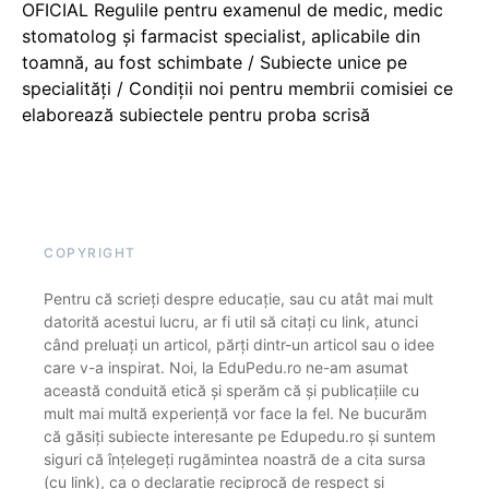
OFICIAL Regulile pentru examenul de medic, medic
stomatolog și farmacist specialist, aplicabile din
toamnă, au fost schimbate / Subiecte unice pe
specialități / Condiții noi pentru membrii comisiei ce
elaborează subiectele pentru proba scrisă
COPYRIGHT
Pentru că scrieți despre educație, sau cu atât mai mult
datorită acestui lucru, ar fi util să citați cu link, atunci
când preluați un articol, părți dintr-un articol sau o idee
care v-a inspirat. Noi, la EduPedu.ro ne-am asumat
această conduită etică și sperăm că și publicațiile cu
mult mai multă experiență vor face la fel. Ne bucurăm
că găsiți subiecte interesante pe Edupedu.ro și suntem
siguri că înțelegeți rugămintea noastră de a cita sursa
(cu link), ca o declarație reciprocă de respect și