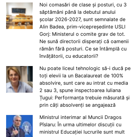
Noi comasări de clase și posturi, cu 3
săptămâni până la debutul anului
școlar 2026-2027, sunt semnalate de
Alin Badea, prim-vicepreședinte USLI
Gorj: Ministerul o comite grav de tot.
Ne sună directorii disperați că oamenii
rămân fără posturi. Ce se întâmplă cu
învățătorii, cu educatorii?
Nu poate liceul tehnologic să-i ducă pe
toți elevii la un Bacalaureat de 100%
absolvire, sunt care au intrat cu media
2 sau 3, spune inspectoarea Iuliana
Țugui: Performanța trebuie măsurată și
prin câți absolvenți se angajează
Ministrul interimar al Muncii Dragos
Pîslaru: În urma ultimelor discuții cu
ministrul Educației lucrurile sunt mult