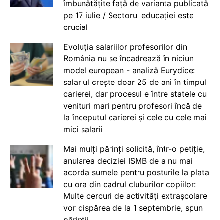
îmbunătățite față de varianta publicată
pe 17 iulie / Sectorul educației este
crucial
Evoluția salariilor profesorilor din
România nu se încadrează în niciun
model european - analiză Eurydice:
salariul crește doar 25 de ani în timpul
carierei, dar procesul e între statele cu
venituri mari pentru profesori încă de
la începutul carierei și cele cu cele mai
mici salarii
Mai mulți părinți solicită, într-o petiție,
anularea deciziei ISMB de a nu mai
acorda sumele pentru posturile la plata
cu ora din cadrul cluburilor copiilor:
Multe cercuri de activități extrașcolare
vor dispărea de la 1 septembrie, spun
părinții