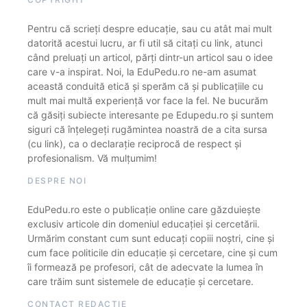
Pentru că scrieți despre educație, sau cu atât mai mult
datorită acestui lucru, ar fi util să citați cu link, atunci
când preluați un articol, părți dintr-un articol sau o idee
care v-a inspirat. Noi, la EduPedu.ro ne-am asumat
această conduită etică și sperăm că și publicațiile cu
mult mai multă experiență vor face la fel. Ne bucurăm
că găsiți subiecte interesante pe Edupedu.ro și suntem
siguri că înțelegeți rugămintea noastră de a cita sursa
(cu link), ca o declarație reciprocă de respect și
profesionalism. Vă mulțumim!
DESPRE NOI
EduPedu.ro este o publicație online care găzduiește
exclusiv articole din domeniul educației și cercetării.
Urmărim constant cum sunt educați copiii noștri, cine și
cum face politicile din educație și cercetare, cine și cum
îi formează pe profesori, cât de adecvate la lumea în
care trăim sunt sistemele de educație și cercetare.
CONTACT REDACȚIE