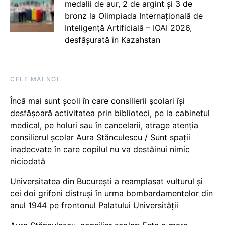
medalii de aur, 2 de argint și 3 de
bronz la Olimpiada Internațională de
Inteligență Artificială – IOAI 2026,
desfășurată în Kazahstan
CELE MAI NOI
Încă mai sunt școli în care consilierii școlari își
desfășoară activitatea prin biblioteci, pe la cabinetul
medical, pe holuri sau în cancelarii, atrage atenția
consilierul școlar Aura Stănculescu / Sunt spații
inadecvate în care copilul nu va destăinui nimic
niciodată
Universitatea din București a reamplasat vulturul și
cei doi grifoni distruși în urma bombardamentelor din
anul 1944 pe frontonul Palatului Universității