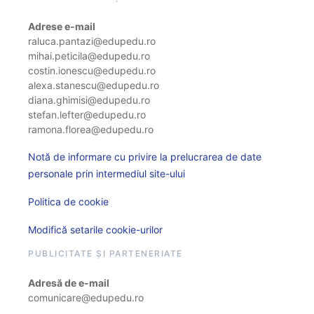
Adrese e-mail
raluca.pantazi@edupedu.ro
mihai.peticila@edupedu.ro
costin.ionescu@edupedu.ro
alexa.stanescu@edupedu.ro
diana.ghimisi@edupedu.ro
stefan.lefter@edupedu.ro
ramona.florea@edupedu.ro
Notă de informare cu privire la prelucrarea de date
personale prin intermediul site-ului
Politica de cookie
Modifică setarile cookie-urilor
PUBLICITATE ȘI PARTENERIATE
Adresă de e-mail
comunicare@edupedu.ro