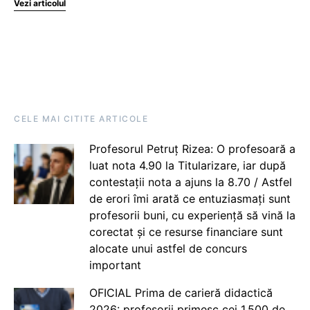
Vezi articolul
CELE MAI CITITE ARTICOLE
Profesorul Petruț Rizea: O profesoară a
luat nota 4.90 la Titularizare, iar după
contestații nota a ajuns la 8.70 / Astfel
de erori îmi arată ce entuziasmați sunt
profesorii buni, cu experiență să vină la
corectat și ce resurse financiare sunt
alocate unui astfel de concurs
important
OFICIAL Prima de carieră didactică
2026: profesorii primesc cei 1.500 de