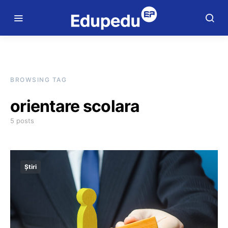
BROWSING TAG
orientare scolara
5 posts
Știri