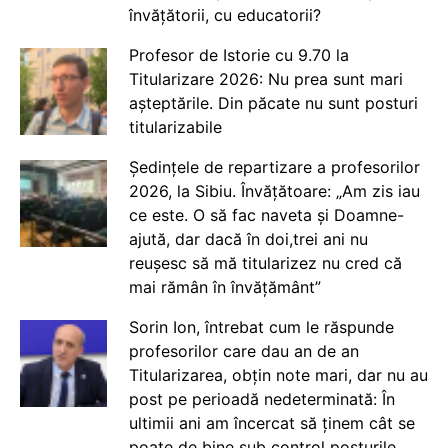
învățătorii, cu educatorii?
Profesor de Istorie cu 9.70 la
Titularizare 2026: Nu prea sunt mari
așteptările. Din păcate nu sunt posturi
titularizabile
Ședințele de repartizare a profesorilor
2026, la Sibiu. Învățătoare: „Am zis iau
ce este. O să fac naveta și Doamne-
ajută, dar dacă în doi,trei ani nu
reușesc să mă titularizez nu cred că
mai rămân în învățământ”
Sorin Ion, întrebat cum le răspunde
profesorilor care dau an de an
Titularizarea, obțin note mari, dar nu au
post pe perioadă nedeterminată: În
ultimii ani am încercat să ținem cât se
poate de bine sub control posturile