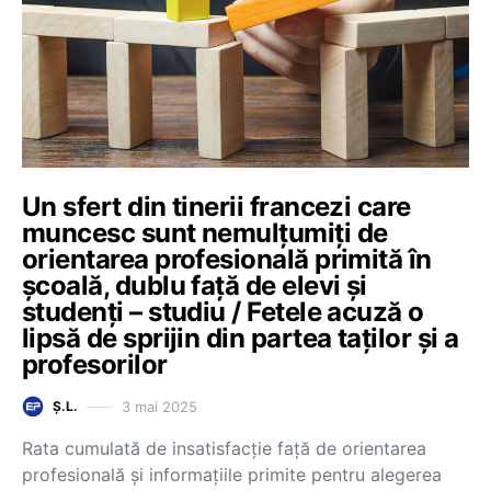
Un sfert din tinerii francezi care
muncesc sunt nemulțumiți de
orientarea profesională primită în
școală, dublu față de elevi și
studenți – studiu / Fetele acuză o
lipsă de sprijin din partea taților și a
profesorilor
3 mai 2025
Ș.L.
Rata cumulată de insatisfacție față de orientarea
profesională și informațiile primite pentru alegerea