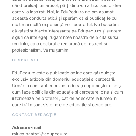
când preluați un articol, părți dintr-un articol sau o idee
care v-a inspirat. Noi, la EduPedu.ro ne-am asumat
această conduită etică și sperăm că și publicațiile cu
mult mai multă experiență vor face la fel. Ne bucurăm
că găsiți subiecte interesante pe Edupedu.ro și suntem
siguri că înțelegeți rugămintea noastră de a cita sursa
(cu link), ca o declarație reciprocă de respect și
profesionalism. Vă mulțumim!
DESPRE NOI
EduPedu.ro este o publicație online care găzduiește
exclusiv articole din domeniul educației și cercetării.
Urmărim constant cum sunt educați copiii noștri, cine și
cum face politicile din educație și cercetare, cine și cum
îi formează pe profesori, cât de adecvate la lumea în
care trăim sunt sistemele de educație și cercetare.
CONTACT REDACȚIE
Adrese e-mail
raluca.pantazi@edupedu.ro