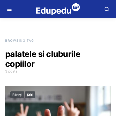
BROWSING TAG
palatele si cluburile
copiilor
3 posts
Părinți
Știri