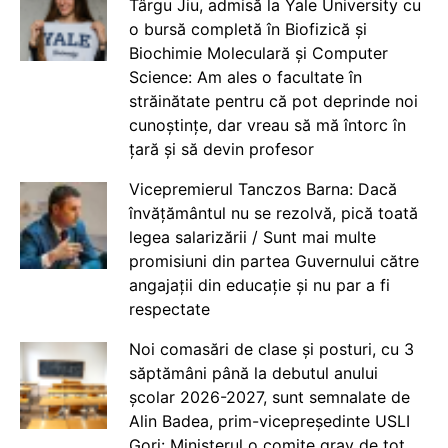
Târgu Jiu, admisă la Yale University cu
o bursă completă în Biofizică și
Biochimie Moleculară și Computer
Science: Am ales o facultate în
străinătate pentru că pot deprinde noi
cunoștințe, dar vreau să mă întorc în
țară și să devin profesor
Vicepremierul Tanczos Barna: Dacă
învățământul nu se rezolvă, pică toată
legea salarizării / Sunt mai multe
promisiuni din partea Guvernului către
angajații din educație și nu par a fi
respectate
Noi comasări de clase și posturi, cu 3
săptămâni până la debutul anului
școlar 2026-2027, sunt semnalate de
Alin Badea, prim-vicepreședinte USLI
Gorj: Ministerul o comite grav de tot.