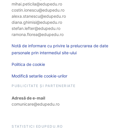
mihai.peticila@edupedu.ro
costin.ionescu@edupedu.ro
alexa.stanescu@edupedu.ro
diana.ghimisi@edupedu.ro
stefan.lefter@edupedu.ro
ramona.florea@edupedu.ro
Notă de informare cu privire la prelucrarea de date
personale prin intermediul site-ului
Politica de cookie
Modifică setarile cookie-urilor
PUBLICITATE ȘI PARTENERIATE
Adresă de e-mail
comunicare@edupedu.ro
STATISTICI EDUPEDU.RO