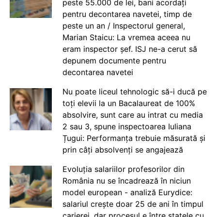
peste 55.000 de lei, bani acordați
pentru decontarea navetei, timp de
peste un an / Inspectorul general,
Marian Staicu: La vremea aceea nu
eram inspector șef. ISJ ne-a cerut să
depunem documente pentru
decontarea navetei
Nu poate liceul tehnologic să-i ducă pe
toți elevii la un Bacalaureat de 100%
absolvire, sunt care au intrat cu media
2 sau 3, spune inspectoarea Iuliana
Țugui: Performanța trebuie măsurată și
prin câți absolvenți se angajează
Evoluția salariilor profesorilor din
România nu se încadrează în niciun
model european - analiză Eurydice:
salariul crește doar 25 de ani în timpul
carierei, dar procesul e între statele cu