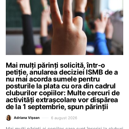
Mai mulți părinți solicită, într-o
petiție, anularea deciziei ISMB de a
nu mai acorda sumele pentru
posturile la plata cu ora din cadrul
cluburilor copiilor: Multe cercuri de
activități extrașcolare vor dispărea
de la 1 septembrie, spun părinții
6 august 2026
Adriana Vișean
Mai mulți părinți ai copiilor care sunt înscriși la cluburi