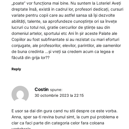
„poate” vor funcționa mai bine. Nu suntem la Loterie! Aveți
dreptate însă, există in cadrul lor, profesori dedicați, cursuri
variate pentru copii care au astfel sansa să își dezvolte
abilități, talente, sa aprofundeze cunoștințe ori sa învețe
lucruri cu totul noi, gratie cercurilor de științe sau din
domeniul artelor, sportului etc Ani în șir aceste Palate ale
Copiilor au fost subfinantate si au rezistat cu mari eforturi
conjugate, ale profesorilor, elevilor, parintilor, ale oamenilor
de buna credinta …și vreți sa credem acum ca legea e
făcută din grija lor??
Reply
Costin
spune:
30 octombrie 2023 la 22:15
E usor sa dai din gura cand nu stii despre ce este vorba.
Anna, sper sa-ti revina bunul simt, la cum pui problema e
clar ca faci parte din categoria celor fara coloana
vertebrala.