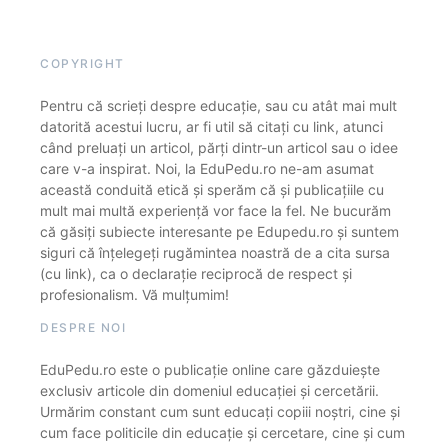
COPYRIGHT
Pentru că scrieți despre educație, sau cu atât mai mult
datorită acestui lucru, ar fi util să citați cu link, atunci
când preluați un articol, părți dintr-un articol sau o idee
care v-a inspirat. Noi, la EduPedu.ro ne-am asumat
această conduită etică și sperăm că și publicațiile cu
mult mai multă experiență vor face la fel. Ne bucurăm
că găsiți subiecte interesante pe Edupedu.ro și suntem
siguri că înțelegeți rugămintea noastră de a cita sursa
(cu link), ca o declarație reciprocă de respect și
profesionalism. Vă mulțumim!
DESPRE NOI
EduPedu.ro este o publicație online care găzduiește
exclusiv articole din domeniul educației și cercetării.
Urmărim constant cum sunt educați copiii noștri, cine și
cum face politicile din educație și cercetare, cine și cum