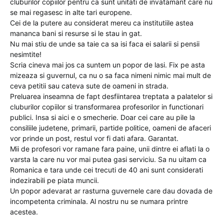
cluburilor copiilor pentru ca sunt unitati de invatamant care nu
se mai regasesc in alte tari europene.
Cei de la putere au considerat mereu ca institutiile astea
mananca bani si resurse si le stau in gat.
Nu mai stiu de unde sa taie ca sa isi faca ei salarii si pensii
nesimtite!
Scria cineva mai jos ca suntem un popor de lasi. Fix pe asta
mizeaza si guvernul, ca nu o sa faca nimeni nimic mai mult de
ceva petitii sau cateva sute de oameni in strada.
Preluarea inseamna de fapt desfiintarea treptata a palatelor si
cluburilor copiilor si transformarea profesorilor in functionari
publici. Insa si aici e o smecherie. Doar cei care au pile la
consiliile judetene, primarii, partide politice, oameni de afaceri
vor prinde un post, restul vor fi dati afara. Garantat.
Mii de profesori vor ramane fara paine, unii dintre ei aflati la o
varsta la care nu vor mai putea gasi serviciu. Sa nu uitam ca
Romanica e tara unde cei trecuti de 40 ani sunt considerati
indezirabili pe piata muncii.
Un popor adevarat ar rasturna guvernele care dau dovada de
incompetenta criminala. Al nostru nu se numara printre
acestea.