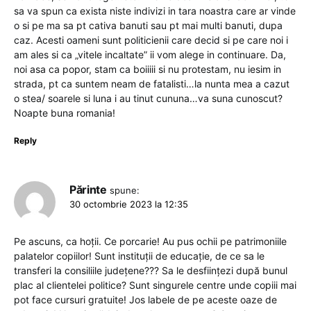
sa va spun ca exista niste indivizi in tara noastra care ar vinde
o si pe ma sa pt cativa banuti sau pt mai multi banuti, dupa
caz. Acesti oameni sunt politicienii care decid si pe care noi i
am ales si ca „vitele incaltate” ii vom alege in continuare. Da,
noi asa ca popor, stam ca boiiiii si nu protestam, nu iesim in
strada, pt ca suntem neam de fatalisti…la nunta mea a cazut
o stea/ soarele si luna i au tinut cununa…va suna cunoscut?
Noapte buna romania!
Reply
Părinte
spune:
30 octombrie 2023 la 12:35
Pe ascuns, ca hoții. Ce porcarie! Au pus ochii pe patrimoniile
palatelor copiilor! Sunt instituții de educație, de ce sa le
transferi la consiliile județene??? Sa le desființezi după bunul
plac al clientelei politice? Sunt singurele centre unde copiii mai
pot face cursuri gratuite! Jos labele de pe aceste oaze de