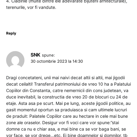
4. Clădirile (multe dintre ele adevărate bijuterii arhitecturale),
terenurile, vor fi vandute.
Reply
SNK
spune:
30 octombrie 2023 la 14:30
Dragi concetateni, unii mai naivi decat altii si altii, mai jigodii
decat ceilalti! Transferul patrimoniului de vreo 10 ha a Palatului
Copiilor din Constanta, catre nemernicii din cons judetean, va
duce inevitabil, la constructia de vreo 20 de blocuri cu 24 de
etaje. Asta asa pe scurt. Mai pe lung, aceste jigodii politice, au
gasit momentul oportun sa praduiasca si cam ultimele lucruri
de praduit: Palatele Copiilor care au hectare in cele mai bune
zone ale oraselor. Desigur vor fi voci care vor spune:”stai
domne ca nu e chiar asa, e mai bine ca se vor baga bani, se
vor face, se vor drege…etc. Ei bine doamnelor si domnilor, tb