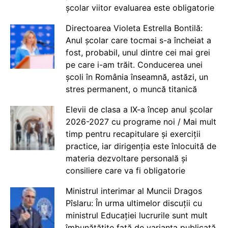
școlar viitor evaluarea este obligatorie
Directoarea Violeta Estrella Bontilă:
Anul școlar care tocmai s-a încheiat a
fost, probabil, unul dintre cei mai grei
pe care i-am trăit. Conducerea unei
școli în România înseamnă, astăzi, un
stres permanent, o muncă titanică
Elevii de clasa a IX-a încep anul școlar
2026-2027 cu programe noi / Mai mult
timp pentru recapitulare și exerciții
practice, iar dirigenția este înlocuită de
materia dezvoltare personală și
consiliere care va fi obligatorie
Ministrul interimar al Muncii Dragos
Pîslaru: În urma ultimelor discuții cu
ministrul Educației lucrurile sunt mult
îmbunătățite față de varianta publicată