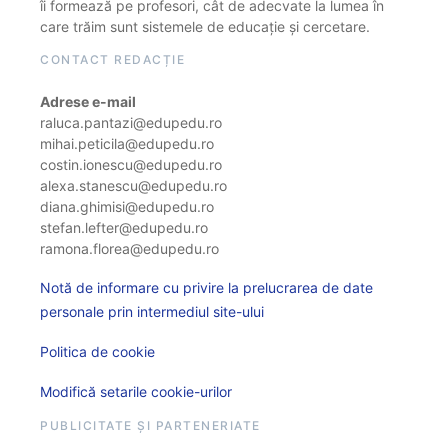
îi formează pe profesori, cât de adecvate la lumea în
care trăim sunt sistemele de educație și cercetare.
CONTACT REDACȚIE
Adrese e-mail
raluca.pantazi@edupedu.ro
mihai.peticila@edupedu.ro
costin.ionescu@edupedu.ro
alexa.stanescu@edupedu.ro
diana.ghimisi@edupedu.ro
stefan.lefter@edupedu.ro
ramona.florea@edupedu.ro
Notă de informare cu privire la prelucrarea de date
personale prin intermediul site-ului
Politica de cookie
Modifică setarile cookie-urilor
PUBLICITATE ȘI PARTENERIATE