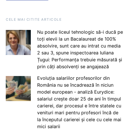
CELE MAI CITITE ARTICOLE
Nu poate liceul tehnologic să-i ducă pe
toți elevii la un Bacalaureat de 100%
absolvire, sunt care au intrat cu media
2 sau 3, spune inspectoarea Iuliana
Țugui: Performanța trebuie măsurată și
prin câți absolvenți se angajează
Evoluția salariilor profesorilor din
România nu se încadrează în niciun
model european - analiză Eurydice:
salariul crește doar 25 de ani în timpul
carierei, dar procesul e între statele cu
venituri mari pentru profesori încă de
la începutul carierei și cele cu cele mai
mici salarii