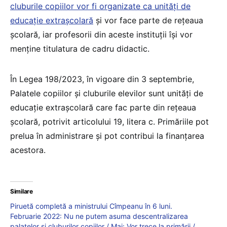
cluburile copiilor vor fi organizate ca unități de
educație extrașcolară
și vor face parte de rețeaua
școlară, iar profesorii din aceste instituții își vor
menține titulatura de cadru didactic.
În Legea 198/2023, în vigoare din 3 septembrie,
Palatele copiilor și cluburile elevilor sunt unități de
educație extrașcolară care fac parte din rețeaua
școlară, potrivit articolului 19, litera c. Primăriile pot
prelua în administrare și pot contribui la finanțarea
acestora.
Similare
Piruetă completă a ministrului Cîmpeanu în 6 luni.
Februarie 2022: Nu ne putem asuma descentralizarea
palatelor și cluburilor copiilor / Mai: Vor trece la primării /