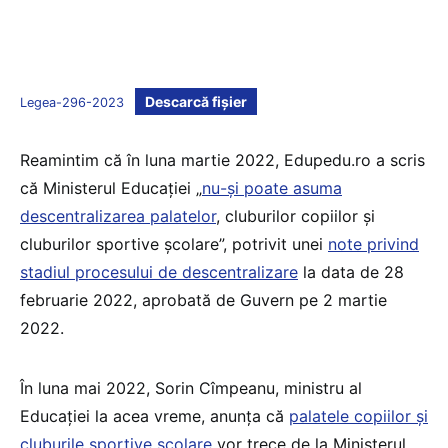
Descarcă fișier
Legea-296-2023
Reamintim că în luna martie 2022, Edupedu.ro a scris
că Ministerul Educației „
nu-și poate asuma
descentralizarea palatelor
, cluburilor copiilor și
cluburilor sportive școlare”, potrivit unei
note privind
stadiul procesului de descentralizare
la data de 28
februarie 2022, aprobată de Guvern pe 2 martie
2022.
În luna mai 2022, Sorin Cîmpeanu, ministru al
Educației la acea vreme, anunța că
palatele copiilor și
cluburile sportive școlare
vor trece de la Ministerul