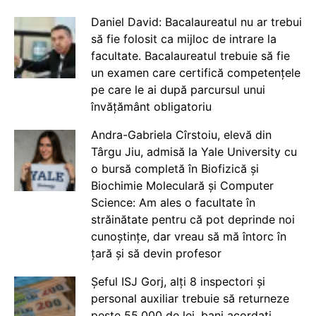
Daniel David: Bacalaureatul nu ar trebui
să fie folosit ca mijloc de intrare la
facultate. Bacalaureatul trebuie să fie
un examen care certifică competențele
pe care le ai după parcursul unui
învățământ obligatoriu
Andra-Gabriela Cîrstoiu, elevă din
Târgu Jiu, admisă la Yale University cu
o bursă completă în Biofizică și
Biochimie Moleculară și Computer
Science: Am ales o facultate în
străinătate pentru că pot deprinde noi
cunoștințe, dar vreau să mă întorc în
țară și să devin profesor
Șeful ISJ Gorj, alți 8 inspectori și
personal auxiliar trebuie să returneze
peste 55.000 de lei, bani acordați