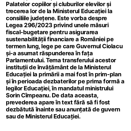
Palatelor copiilor și cluburilor elevilor și
trecerea lor de la Ministerul Educației la
consiliile județene. Este vorba despre
Legea 296/2023 privind unele măsuri
fiscal-bugetare pentru asigurarea
sustenabilității financiare a României pe
termen lung, lege pe care Guvernul Ciolacu
și-a asumat răspunderea în fața
Parlamentului. Tema transferului acestor
instituții de învățământ de la Ministerul
Educației la primării a mai fost în prim-plan
și în perioada dezbaterilor pe prima formă a
legilor Educației, în mandatul ministrului
Sorin Cîmpeanu. De data aceasta,
prevederea apare în text fără să fi fost
dezbătută înainte sau anunțată de guvern
sau de Ministerul Educației.