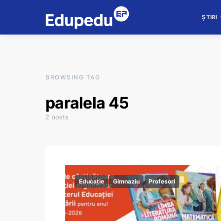
ȘTIRI
BROWSING TAG
paralela 45
2 posts
Educație
Gimnaziu
Profesori