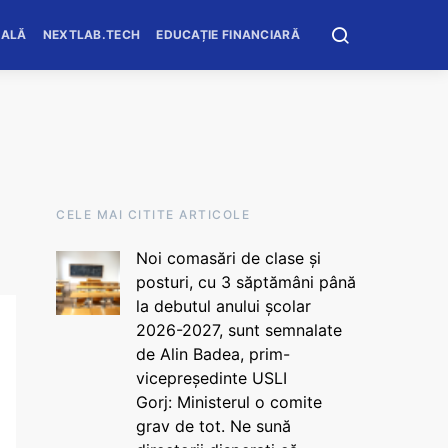
OALĂ
NEXTLAB.TECH
EDUCAȚIE FINANCIARĂ
CELE MAI CITITE ARTICOLE
Noi comasări de clase și
posturi, cu 3 săptămâni până
la debutul anului școlar
2026-2027, sunt semnalate
de Alin Badea, prim-
vicepreședinte USLI
Gorj: Ministerul o comite
grav de tot. Ne sună