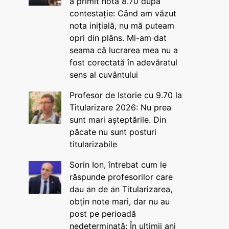
a primit nota 8.70 după
contestație: Când am văzut
nota inițială, nu mă puteam
opri din plâns. Mi-am dat
seama că lucrarea mea nu a
fost corectată în adevăratul
sens al cuvântului
Profesor de Istorie cu 9.70 la
Titularizare 2026: Nu prea
sunt mari așteptările. Din
păcate nu sunt posturi
titularizabile
Sorin Ion, întrebat cum le
răspunde profesorilor care
dau an de an Titularizarea,
obțin note mari, dar nu au
post pe perioadă
nedeterminată: În ultimii ani