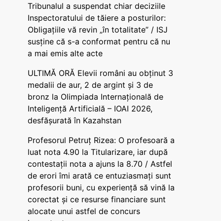
Tribunalul a suspendat chiar deciziile
Inspectoratului de tăiere a posturilor:
Obligațiile vă revin „în totalitate” / ISJ
susține că s-a conformat pentru că nu
a mai emis alte acte
ULTIMĂ ORĂ Elevii români au obținut 3
medalii de aur, 2 de argint și 3 de
bronz la Olimpiada Internațională de
Inteligență Artificială – IOAI 2026,
desfășurată în Kazahstan
Profesorul Petruț Rizea: O profesoară a
luat nota 4.90 la Titularizare, iar după
contestații nota a ajuns la 8.70 / Astfel
de erori îmi arată ce entuziasmați sunt
profesorii buni, cu experiență să vină la
corectat și ce resurse financiare sunt
alocate unui astfel de concurs