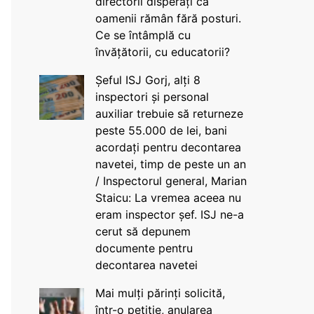
directorii disperați că
oamenii rămân fără posturi.
Ce se întâmplă cu
învățătorii, cu educatorii?
Șeful ISJ Gorj, alți 8
inspectori și personal
auxiliar trebuie să returneze
peste 55.000 de lei, bani
acordați pentru decontarea
navetei, timp de peste un an
/ Inspectorul general, Marian
Staicu: La vremea aceea nu
eram inspector șef. ISJ ne-a
cerut să depunem
documente pentru
decontarea navetei
Mai mulți părinți solicită,
într-o petiție, anularea