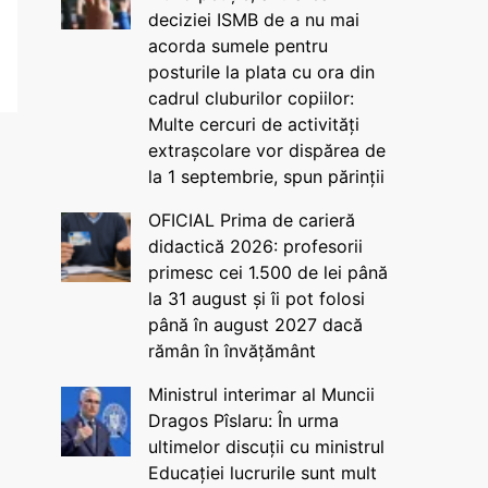
deciziei ISMB de a nu mai
acorda sumele pentru
posturile la plata cu ora din
cadrul cluburilor copiilor:
Multe cercuri de activități
extrașcolare vor dispărea de
la 1 septembrie, spun părinții
OFICIAL Prima de carieră
didactică 2026: profesorii
primesc cei 1.500 de lei până
la 31 august și îi pot folosi
până în august 2027 dacă
rămân în învățământ
Ministrul interimar al Muncii
Dragos Pîslaru: În urma
ultimelor discuții cu ministrul
Educației lucrurile sunt mult