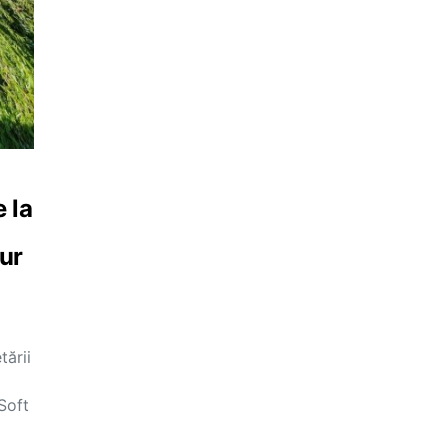
 la
ur
tării
Soft