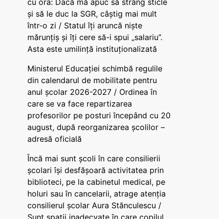
cu ora: Dacă mă apuc să strâng sticle
și să le duc la SGR, câștig mai mult
într-o zi / Statul îți aruncă niște
mărunțiș și îți cere să-i spui „salariu”.
Asta este umilință instituționalizată
Ministerul Educației schimbă regulile
din calendarul de mobilitate pentru
anul școlar 2026-2027 / Ordinea în
care se va face repartizarea
profesorilor pe posturi începând cu 20
august, după reorganizarea școlilor –
adresă oficială
Încă mai sunt școli în care consilierii
școlari își desfășoară activitatea prin
biblioteci, pe la cabinetul medical, pe
holuri sau în cancelarii, atrage atenția
consilierul școlar Aura Stănculescu /
Sunt spații inadecvate în care copilul