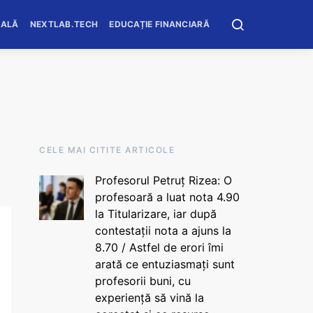
OALĂ
NEXTLAB.TECH
EDUCAȚIE FINANCIARĂ
CELE MAI CITITE ARTICOLE
Profesorul Petruț Rizea: O
profesoară a luat nota 4.90
la Titularizare, iar după
contestații nota a ajuns la
8.70 / Astfel de erori îmi
arată ce entuziasmați sunt
profesorii buni, cu
experiență să vină la