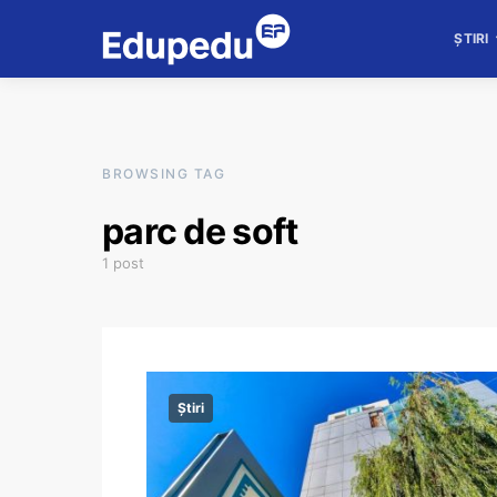
ȘTIRI
BROWSING TAG
parc de soft
1 post
Știri