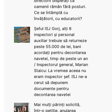
directorii disperați că
oamenii rămân fără posturi.
Ce se întâmplă cu
învățătorii, cu educatorii?
Șeful ISJ Gorj, alți 8
inspectori și personal
auxiliar trebuie să returneze
peste 55.000 de lei, bani
acordați pentru decontarea
navetei, timp de peste un an
/ Inspectorul general, Marian
Staicu: La vremea aceea nu
eram inspector șef. ISJ ne-a
cerut să depunem
documente pentru
decontarea navetei
Mai mulți părinți solicită,
într-o petiție, anularea