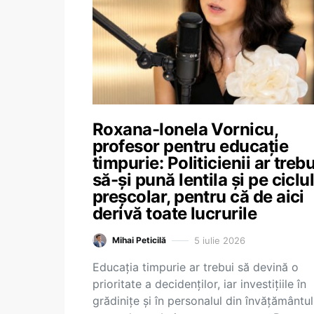
Roxana-Ionela Vornicu,
profesor pentru educație
timpurie: Politicienii ar trebu
să-și pună lentila și pe ciclu
preșcolar, pentru că de aici
derivă toate lucrurile
5 iulie 2026
Mihai Peticilă
Educația timpurie ar trebui să devină o
prioritate a decidenților, iar investițiile în
grădinițe și în personalul din învățământul