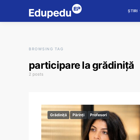
ȘTIRI
BROWSING TAG
participare la grădiniță
2 posts
Grădiniță
Părinți
Profesori