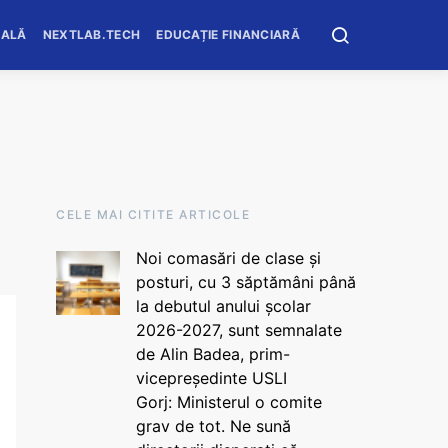
OALĂ
NEXTLAB.TECH
EDUCAȚIE FINANCIARĂ
CELE MAI CITITE ARTICOLE
Noi comasări de clase și
posturi, cu 3 săptămâni până
la debutul anului școlar
2026-2027, sunt semnalate
de Alin Badea, prim-
vicepreședinte USLI
Gorj: Ministerul o comite
grav de tot. Ne sună