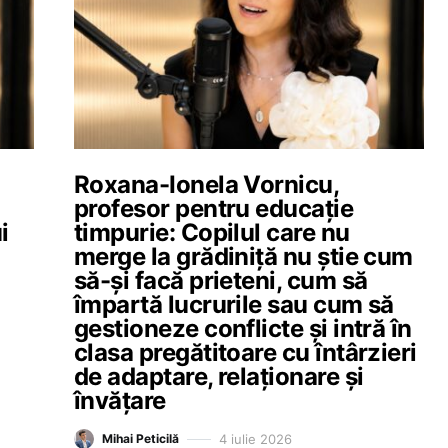
Roxana-Ionela Vornicu,
profesor pentru educație
i
timpurie: Copilul care nu
l
merge la grădiniță nu știe cum
să-și facă prieteni, cum să
împartă lucrurile sau cum să
gestioneze conflicte și intră în
clasa pregătitoare cu întârzieri
de adaptare, relaționare și
învățare
4 iulie 2026
Mihai Peticilă