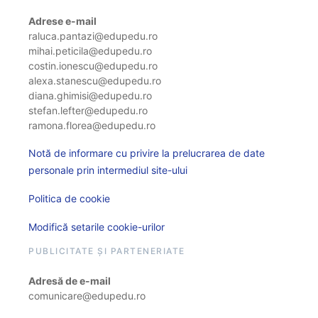
Adrese e-mail
raluca.pantazi@edupedu.ro
mihai.peticila@edupedu.ro
costin.ionescu@edupedu.ro
alexa.stanescu@edupedu.ro
diana.ghimisi@edupedu.ro
stefan.lefter@edupedu.ro
ramona.florea@edupedu.ro
Notă de informare cu privire la prelucrarea de date
personale prin intermediul site-ului
Politica de cookie
Modifică setarile cookie-urilor
PUBLICITATE ȘI PARTENERIATE
Adresă de e-mail
comunicare@edupedu.ro