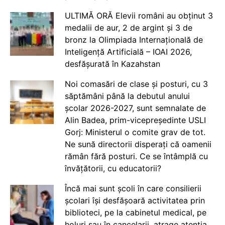
ULTIMĂ ORĂ Elevii români au obținut 3
medalii de aur, 2 de argint și 3 de
bronz la Olimpiada Internațională de
Inteligență Artificială – IOAI 2026,
desfășurată în Kazahstan
Noi comasări de clase și posturi, cu 3
săptămâni până la debutul anului
școlar 2026-2027, sunt semnalate de
Alin Badea, prim-vicepreședinte USLI
Gorj: Ministerul o comite grav de tot.
Ne sună directorii disperați că oamenii
rămân fără posturi. Ce se întâmplă cu
învățătorii, cu educatorii?
Încă mai sunt școli în care consilierii
școlari își desfășoară activitatea prin
biblioteci, pe la cabinetul medical, pe
holuri sau în cancelarii, atrage atenția