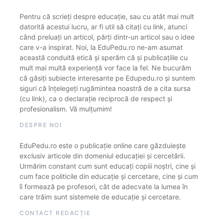
Pentru că scrieți despre educație, sau cu atât mai mult
datorită acestui lucru, ar fi util să citați cu link, atunci
când preluați un articol, părți dintr-un articol sau o idee
care v-a inspirat. Noi, la EduPedu.ro ne-am asumat
această conduită etică și sperăm că și publicațiile cu
mult mai multă experiență vor face la fel. Ne bucurăm
că găsiți subiecte interesante pe Edupedu.ro și suntem
siguri că înțelegeți rugămintea noastră de a cita sursa
(cu link), ca o declarație reciprocă de respect și
profesionalism. Vă mulțumim!
DESPRE NOI
EduPedu.ro este o publicație online care găzduiește
exclusiv articole din domeniul educației și cercetării.
Urmărim constant cum sunt educați copiii noștri, cine și
cum face politicile din educație și cercetare, cine și cum
îi formează pe profesori, cât de adecvate la lumea în
care trăim sunt sistemele de educație și cercetare.
CONTACT REDACȚIE