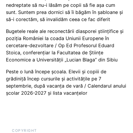
nedreptate să nu-i lăsăm pe copii să fie așa cum
sunt. Suntem prea dornici să îi băgăm în șabloane și
să-i corectăm, să invalidăm ceea ce fac diferit
Bugetele reale ale reconectării diasporei științifice și
poziția României la coada Uniunii Europene în
cercetare-dezvoltare / Op Ed Profesorul Eduard
Stoica, conferențiar la Facultatea de Științe
Economice a Universității „Lucian Blaga” din Sibiu
Peste o lună începe școala. Elevii și copiii de
grădiniță încep cursurile și activitățile pe 7
septembrie, după vacanța de vară / Calendarul anului
școlar 2026-2027 și lista vacanțelor
COPYRIGHT