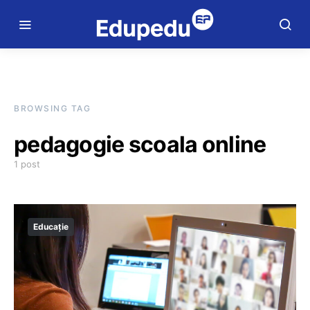
BROWSING TAG
pedagogie scoala online
1 post
Educație