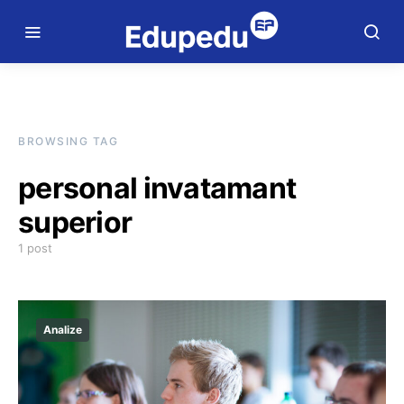
BROWSING TAG
personal invatamant
superior
1 post
Analize