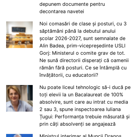
depunem documente pentru
decontarea navetei
Noi comasări de clase și posturi, cu 3
săptămâni până la debutul anului
școlar 2026-2027, sunt semnalate de
Alin Badea, prim-vicepreședinte USLI
Gorj: Ministerul o comite grav de tot.
Ne sună directorii disperați că oamenii
rămân fără posturi. Ce se întâmplă cu
învățătorii, cu educatorii?
Nu poate liceul tehnologic să-i ducă pe
toți elevii la un Bacalaureat de 100%
absolvire, sunt care au intrat cu media
2 sau 3, spune inspectoarea Iuliana
Țugui: Performanța trebuie măsurată și
prin câți absolvenți se angajează
Ministrul interimar al Muncii Dragos