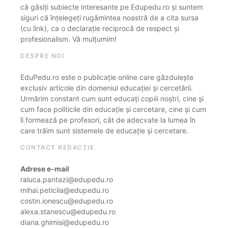
că găsiți subiecte interesante pe Edupedu.ro și suntem
siguri că înțelegeți rugămintea noastră de a cita sursa
(cu link), ca o declarație reciprocă de respect și
profesionalism. Vă mulțumim!
DESPRE NOI
EduPedu.ro este o publicație online care găzduiește
exclusiv articole din domeniul educației și cercetării.
Urmărim constant cum sunt educați copiii noștri, cine și
cum face politicile din educație și cercetare, cine și cum
îi formează pe profesori, cât de adecvate la lumea în
care trăim sunt sistemele de educație și cercetare.
CONTACT REDACȚIE
Adrese e-mail
raluca.pantazi@edupedu.ro
mihai.peticila@edupedu.ro
costin.ionescu@edupedu.ro
alexa.stanescu@edupedu.ro
diana.ghimisi@edupedu.ro