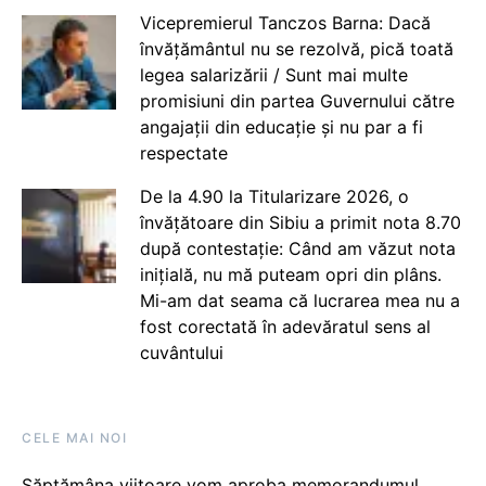
Vicepremierul Tanczos Barna: Dacă
învățământul nu se rezolvă, pică toată
legea salarizării / Sunt mai multe
promisiuni din partea Guvernului către
angajații din educație și nu par a fi
respectate
De la 4.90 la Titularizare 2026, o
învățătoare din Sibiu a primit nota 8.70
după contestație: Când am văzut nota
inițială, nu mă puteam opri din plâns.
Mi-am dat seama că lucrarea mea nu a
fost corectată în adevăratul sens al
cuvântului
CELE MAI NOI
Săptămâna viitoare vom aproba memorandumul