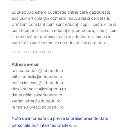
EduPedu.ro este o publicație online care găzduiește
exclusiv articole din domeniul educației și cercetării.
Urmărim constant cum sunt educați copiii noștri, cine și
cum face politicile din educație și cercetare, cine și cum
îi formează pe profesori, cât de adecvate la lumea în
care trăim sunt sistemele de educație și cercetare.
CONTACT REDACȚIE
Adrese e-mail
raluca.pantazi@edupedu.ro
mihai.peticila@edupedu.ro
costin.ionescu@edupedu.ro
alexa.stanescu@edupedu.ro
diana.ghimisi@edupedu.ro
stefan.lefter@edupedu.ro
ramona.florea@edupedu.ro
Notă de informare cu privire la prelucrarea de date
personale prin intermediul site-ului