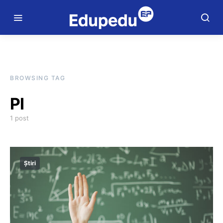
BROWSING TAG
PI
1 post
Știri