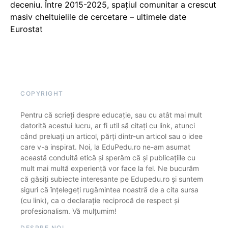
deceniu. Între 2015-2025, spațiul comunitar a crescut
masiv cheltuielile de cercetare – ultimele date
Eurostat
COPYRIGHT
Pentru că scrieți despre educație, sau cu atât mai mult
datorită acestui lucru, ar fi util să citați cu link, atunci
când preluați un articol, părți dintr-un articol sau o idee
care v-a inspirat. Noi, la EduPedu.ro ne-am asumat
această conduită etică și sperăm că și publicațiile cu
mult mai multă experiență vor face la fel. Ne bucurăm
că găsiți subiecte interesante pe Edupedu.ro și suntem
siguri că înțelegeți rugămintea noastră de a cita sursa
(cu link), ca o declarație reciprocă de respect și
profesionalism. Vă mulțumim!
DESPRE NOI