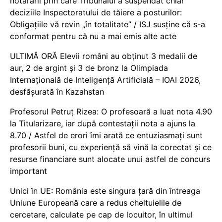
hotărârii prin care Tribunalul a suspendat chiar
deciziile Inspectoratului de tăiere a posturilor:
Obligațiile vă revin „în totalitate” / ISJ susține că s-a
conformat pentru că nu a mai emis alte acte
ULTIMĂ ORĂ Elevii români au obținut 3 medalii de
aur, 2 de argint și 3 de bronz la Olimpiada
Internațională de Inteligență Artificială – IOAI 2026,
desfășurată în Kazahstan
Profesorul Petruț Rizea: O profesoară a luat nota 4.90
la Titularizare, iar după contestații nota a ajuns la
8.70 / Astfel de erori îmi arată ce entuziasmați sunt
profesorii buni, cu experiență să vină la corectat și ce
resurse financiare sunt alocate unui astfel de concurs
important
Unici în UE: România este singura țară din întreaga
Uniune Europeană care a redus cheltuielile de
cercetare, calculate pe cap de locuitor, în ultimul