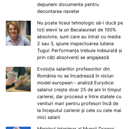
depunem documente pentru
decontarea navetei
Nu poate liceul tehnologic să-i ducă pe
toți elevii la un Bacalaureat de 100%
absolvire, sunt care au intrat cu media
2 sau 3, spune inspectoarea Iuliana
Țugui: Performanța trebuie măsurată și
prin câți absolvenți se angajează
Evoluția salariilor profesorilor din
România nu se încadrează în niciun
model european - analiză Eurydice:
salariul crește doar 25 de ani în timpul
carierei, dar procesul e între statele cu
venituri mari pentru profesori încă de
la începutul carierei și cele cu cele mai
mici salarii
Ministrul interimar al Muncii Dragos