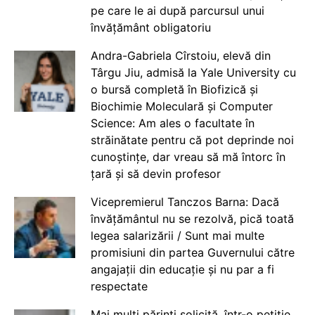
pe care le ai după parcursul unui
învățământ obligatoriu
Andra-Gabriela Cîrstoiu, elevă din
Târgu Jiu, admisă la Yale University cu
o bursă completă în Biofizică și
Biochimie Moleculară și Computer
Science: Am ales o facultate în
străinătate pentru că pot deprinde noi
cunoștințe, dar vreau să mă întorc în
țară și să devin profesor
Vicepremierul Tanczos Barna: Dacă
învățământul nu se rezolvă, pică toată
legea salarizării / Sunt mai multe
promisiuni din partea Guvernului către
angajații din educație și nu par a fi
respectate
Mai mulți părinți solicită, într-o petiție,