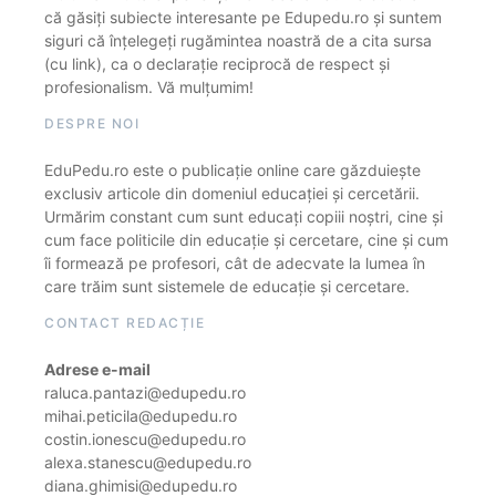
că găsiți subiecte interesante pe Edupedu.ro și suntem
siguri că înțelegeți rugămintea noastră de a cita sursa
(cu link), ca o declarație reciprocă de respect și
profesionalism. Vă mulțumim!
DESPRE NOI
EduPedu.ro este o publicație online care găzduiește
exclusiv articole din domeniul educației și cercetării.
Urmărim constant cum sunt educați copiii noștri, cine și
cum face politicile din educație și cercetare, cine și cum
îi formează pe profesori, cât de adecvate la lumea în
care trăim sunt sistemele de educație și cercetare.
CONTACT REDACȚIE
Adrese e-mail
raluca.pantazi@edupedu.ro
mihai.peticila@edupedu.ro
costin.ionescu@edupedu.ro
alexa.stanescu@edupedu.ro
diana.ghimisi@edupedu.ro