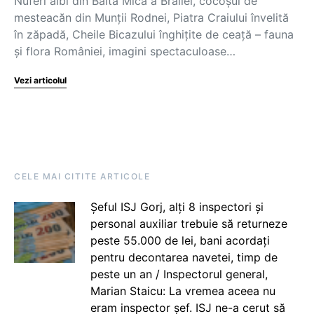
Nuferi albi din Balta Mică a Brăilei, cocoșul de
mesteacăn din Munții Rodnei, Piatra Craiului învelită
în zăpadă, Cheile Bicazului înghițite de ceață – fauna
și flora României, imagini spectaculoase…
Vezi articolul
CELE MAI CITITE ARTICOLE
Șeful ISJ Gorj, alți 8 inspectori și
personal auxiliar trebuie să returneze
peste 55.000 de lei, bani acordați
pentru decontarea navetei, timp de
peste un an / Inspectorul general,
Marian Staicu: La vremea aceea nu
eram inspector șef. ISJ ne-a cerut să