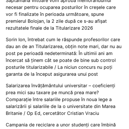
Săptămâna viitoare vom aproba memorandumul
necesar pentru ocuparea posturilor în creșele care
vor fi finalizate în perioada următoare, spune
premierul Bolojan, la 2 zile după ce s-au afișat
rezultatele finale de la Titularizare 2026
Sorin Ion, întrebat cum le răspunde profesorilor care
dau an de an Titularizarea, obțin note mari, dar nu au
post pe perioadă nedeterminată: În ultimii ani am
încercat să ținem cât se poate de bine sub control
posturile titularizabile / La niciun concurs nu poți
garanta de la început asigurarea unui post
Salarizarea învățământului universitar – coeficienți
prea mici sau taxare pe muncă prea mare?
Comparație între salariile propuse în noua lege a
salarizării și salariile de la o universitate din Marea
Britanie / Op Ed, cercetător Cristian Vraciu
Campania de reciclare a unor studenți care îmbină