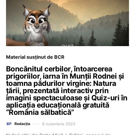
Material susținut de BCR
Boncănitul cerbilor, întoarcerea
prigoriilor, iarna în Munții Rodnei și
toamna pădurilor virgine: Natura
țării, prezentată interactiv prin
imagini spectaculoase și Quiz-uri în
aplicația educațională gratuită
“România sălbatică”
6 noiembrie 2023
Redacția