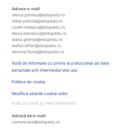
Adrese e-mail
raluca.pantazi@edupedu.ro
mihai.peticila@edupedu.ro
costin.ionescu@edupedu.ro
alexa.stanescu@edupedu.ro
diana.ghimisi@edupedu.ro
stefan.lefter@edupedu.ro
ramona.florea@edupedu.ro
Notă de informare cu privire la prelucrarea de date
personale prin intermediul site-ului
Politica de cookie
Modifică setarile cookie-urilor
PUBLICITATE ȘI PARTENERIATE
Adresă de e-mail
comunicare@edupedu.ro