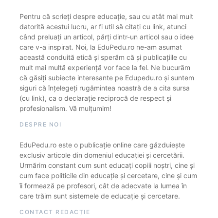
Pentru că scrieți despre educație, sau cu atât mai mult
datorită acestui lucru, ar fi util să citați cu link, atunci
când preluați un articol, părți dintr-un articol sau o idee
care v-a inspirat. Noi, la EduPedu.ro ne-am asumat
această conduită etică și sperăm că și publicațiile cu
mult mai multă experiență vor face la fel. Ne bucurăm
că găsiți subiecte interesante pe Edupedu.ro și suntem
siguri că înțelegeți rugămintea noastră de a cita sursa
(cu link), ca o declarație reciprocă de respect și
profesionalism. Vă mulțumim!
DESPRE NOI
EduPedu.ro este o publicație online care găzduiește
exclusiv articole din domeniul educației și cercetării.
Urmărim constant cum sunt educați copiii noștri, cine și
cum face politicile din educație și cercetare, cine și cum
îi formează pe profesori, cât de adecvate la lumea în
care trăim sunt sistemele de educație și cercetare.
CONTACT REDACȚIE