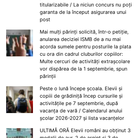
titularizabile / La niciun concurs nu poți
garanta de la început asigurarea unui
post
Mai mulți părinți solicită, într-o petiție,
anularea deciziei ISMB de a nu mai
acorda sumele pentru posturile la plata
cu ora din cadrul cluburilor copiilor:
Multe cercuri de activități extrașcolare
vor dispărea de la 1 septembrie, spun
părinții
Peste o lună începe școala. Elevii și
copiii de grădiniță încep cursurile și
activitățile pe 7 septembrie, după
vacanța de vară / Calendarul anului
școlar 2026-2027 și lista vacanțelor
ULTIMĂ ORĂ Elevii români au obținut 3
medalii de aur, 2 de argint și 3 de