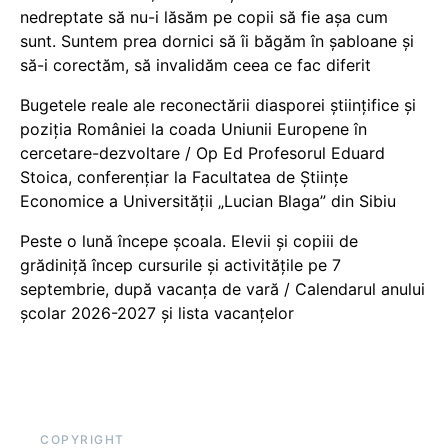
nedreptate să nu-i lăsăm pe copii să fie așa cum
sunt. Suntem prea dornici să îi băgăm în șabloane și
să-i corectăm, să invalidăm ceea ce fac diferit
Bugetele reale ale reconectării diasporei științifice și
poziția României la coada Uniunii Europene în
cercetare-dezvoltare / Op Ed Profesorul Eduard
Stoica, conferențiar la Facultatea de Științe
Economice a Universității „Lucian Blaga” din Sibiu
Peste o lună începe școala. Elevii și copiii de
grădiniță încep cursurile și activitățile pe 7
septembrie, după vacanța de vară / Calendarul anului
școlar 2026-2027 și lista vacanțelor
COPYRIGHT