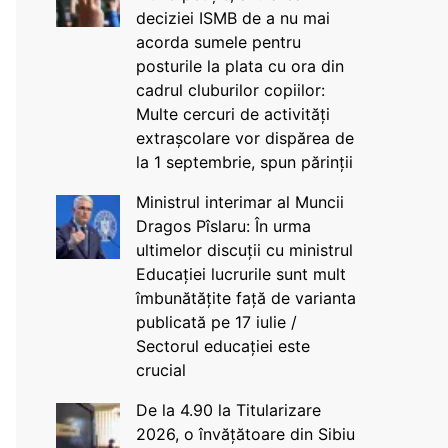
deciziei ISMB de a nu mai
acorda sumele pentru
posturile la plata cu ora din
cadrul cluburilor copiilor:
Multe cercuri de activități
extrașcolare vor dispărea de
la 1 septembrie, spun părinții
Ministrul interimar al Muncii
Dragos Pîslaru: În urma
ultimelor discuții cu ministrul
Educației lucrurile sunt mult
îmbunătățite față de varianta
publicată pe 17 iulie /
Sectorul educației este
crucial
De la 4.90 la Titularizare
2026, o învățătoare din Sibiu