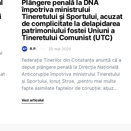
l
Plângere penală la DNA
împotriva ministrului
i
Tineretului și Sportului, acuzat
de complicitate la delapidarea
patrimoniului fostei Uniuni a
Tineretului Comunist (UTC)
20 mai 2020
R.P.
ui
Federația Tinerilor din Constanța anunță că a
depus plângere penală la Direcția Națională
mat
Anticorupție împotriva ministrului Tineretului
și Sportului, Ionuț Stroe, „pentru mai multe
fapte asimilate faptelor de corupție: abuz…
Vezi articolul