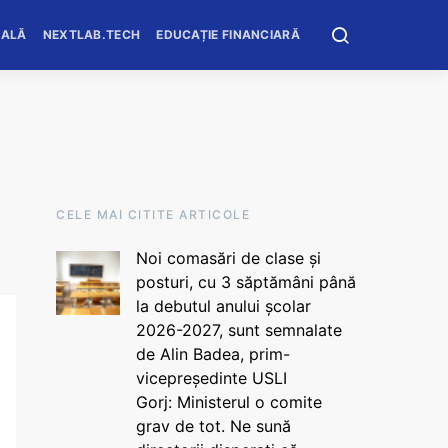
OALĂ
NEXTLAB.TECH
EDUCAȚIE FINANCIARĂ
CELE MAI CITITE ARTICOLE
Noi comasări de clase și
posturi, cu 3 săptămâni până
la debutul anului școlar
2026-2027, sunt semnalate
de Alin Badea, prim-
vicepreședinte USLI
Gorj: Ministerul o comite
grav de tot. Ne sună