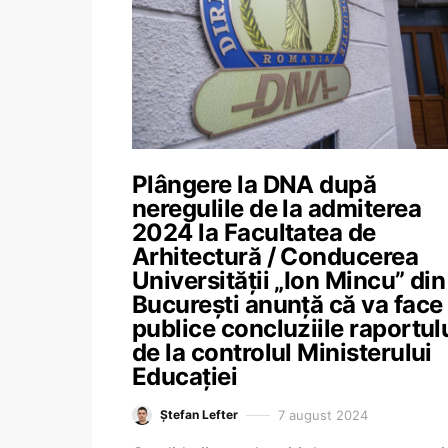
Plângere la DNA după
neregulile de la admiterea
2024 la Facultatea de
Arhitectură / Conducerea
Universității „Ion Mincu” din
București anunță că va face
publice concluziile raportul
de la controlul Ministerului
Educației
7 august 2024
Ștefan Lefter