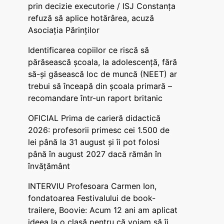
prin decizie executorie / ISJ Constanța
refuză să aplice hotărârea, acuză
Asociația Părinților
Identificarea copiilor ce riscă să
părăsească școala, la adolescență, fără
să-și găsească loc de muncă (NEET) ar
trebui să înceapă din școala primară –
recomandare într-un raport britanic
OFICIAL Prima de carieră didactică
2026: profesorii primesc cei 1.500 de
lei până la 31 august și îi pot folosi
până în august 2027 dacă rămân în
învățământ
INTERVIU Profesoara Carmen Ion,
fondatoarea Festivalului de book-
trailere, Boovie: Acum 12 ani am aplicat
ideea la o clasă pentru că voiam să îi