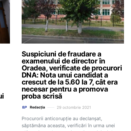
Suspiciuni de fraudare a
examenului de director în
Oradea, verificate de procurori
DNA: Nota unui candidat a
crescut de la 5.60 la 7, cât era
necesar pentru a promova
ui
proba scrisă
29 octombrie 2021
Redacția
Procurorii anticorupție au declanșat,
săptămâna aceasta, verificări în urma unei