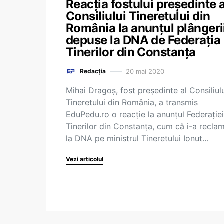
Reacția fostului președinte a
Consiliului Tineretului din
România la anunțul plângeri
depuse la DNA de Federația
Tinerilor din Constanța
20 mai 2020
Redacția
Mihai Dragoș, fost președinte al Consiliul
Tineretului din România, a transmis
EduPedu.ro o reacție la anunțul Federației
Tinerilor din Constanța, cum că i-a recla
la DNA pe ministrul Tineretului Ionut…
Vezi articolul