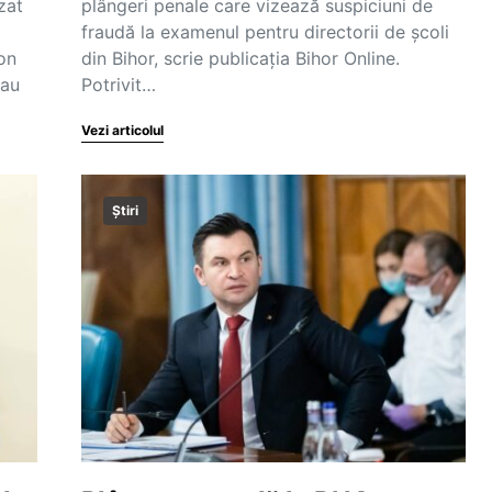
zat
plângeri penale care vizează suspiciuni de
fraudă la examenul pentru directorii de școli
Ion
din Bihor, scrie publicația Bihor Online.
 au
Potrivit…
Vezi articolul
Știri