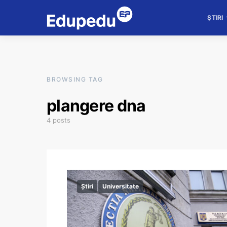
ȘTIRI
BROWSING TAG
plangere dna
4 posts
Știri
Universitate