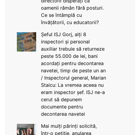
directorii disperați că
oamenii rămân fără posturi.
Ce se întâmplă cu
învățătorii, cu educatorii?
Șeful ISJ Gorj, alți 8
inspectori și personal
auxiliar trebuie să returneze
peste 55.000 de lei, bani
acordați pentru decontarea
navetei, timp de peste un an
/ Inspectorul general, Marian
Staicu: La vremea aceea nu
eram inspector șef. ISJ ne-a
cerut să depunem
documente pentru
decontarea navetei
Mai mulți părinți solicită,
într-o petiție, anularea