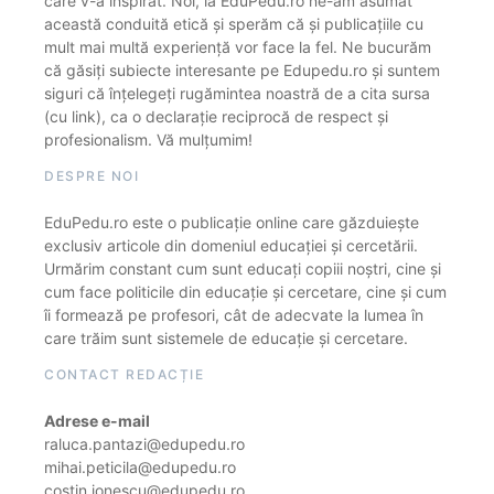
care v-a inspirat. Noi, la EduPedu.ro ne-am asumat
această conduită etică și sperăm că și publicațiile cu
mult mai multă experiență vor face la fel. Ne bucurăm
că găsiți subiecte interesante pe Edupedu.ro și suntem
siguri că înțelegeți rugămintea noastră de a cita sursa
(cu link), ca o declarație reciprocă de respect și
profesionalism. Vă mulțumim!
DESPRE NOI
EduPedu.ro este o publicație online care găzduiește
exclusiv articole din domeniul educației și cercetării.
Urmărim constant cum sunt educați copiii noștri, cine și
cum face politicile din educație și cercetare, cine și cum
îi formează pe profesori, cât de adecvate la lumea în
care trăim sunt sistemele de educație și cercetare.
CONTACT REDACȚIE
Adrese e-mail
raluca.pantazi@edupedu.ro
mihai.peticila@edupedu.ro
costin.ionescu@edupedu.ro