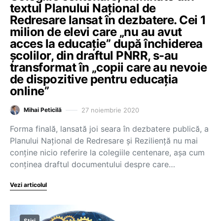
textul Planului Național de
Redresare lansat în dezbatere. Cei 1
milion de elevi care „nu au avut
acces la educație” după închiderea
școlilor, din draftul PNRR, s-au
transformat în „copii care au nevoie
de dispozitive pentru educația
online”
27 noiembrie 2020
Mihai Peticilă
Forma finală, lansată joi seara în dezbatere publică, a
Planului Național de Redresare și Reziliență nu mai
conține nicio referire la colegiile centenare, așa cum
conținea draftul documentului despre care…
Vezi articolul
Știri