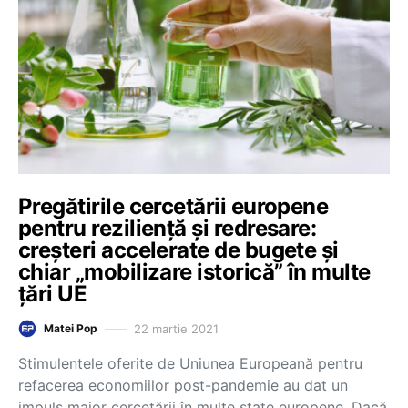
Pregătirile cercetării europene
pentru reziliență și redresare:
creșteri accelerate de bugete și
chiar „mobilizare istorică” în multe
țări UE
22 martie 2021
Matei Pop
Stimulentele oferite de Uniunea Europeană pentru
refacerea economiilor post-pandemie au dat un
impuls major cercetării în multe state europene. Dacă