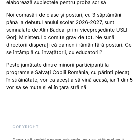
elaborează subiectele pentru proba scrisă
Noi comasări de clase și posturi, cu 3 săptămâni
până la debutul anului școlar 2026-2027, sunt
semnalate de Alin Badea, prim-vicepreședinte USLI
Gorj: Ministerul o comite grav de tot. Ne sună
directorii disperați că oamenii rămân fără posturi. Ce
se întâmplă cu învățătorii, cu educatorii?
Peste jumătate dintre minorii participanți la
programele Salvați Copiii România, cu părinți plecați
în străinătate, vor ca aceștia să vină acasă, iar 1 din 5
vor să se mute și ei în țara străină
COPYRIGHT
Pentru că scrieți despre educație, sau cu atât mai mult