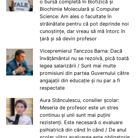
o bursă completă în Biofizică și
Biochimie Moleculară și Computer
Science: Am ales o facultate în
străinătate pentru că pot deprinde noi
cunoștințe, dar vreau să mă întorc în
țară și să devin profesor
Vicepremierul Tanczos Barna: Dacă
învățământul nu se rezolvă, pică toată
legea salarizării / Sunt mai multe
promisiuni din partea Guvernului către
angajații din educație și nu par a fi
respectate
Aura Stănculescu, consilier școlar:
Meseria de profesor este un stres
continuu și unii sunt mai puțini
rezistenți. Este necesară o evaluare
psihiatrică din când în când / De anul
școlar viitor evaluarea este obligatorie