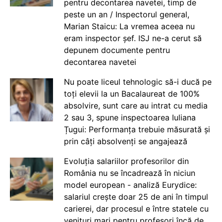
pentru decontarea navetei, timp de
peste un an / Inspectorul general,
Marian Staicu: La vremea aceea nu
eram inspector șef. ISJ ne-a cerut să
depunem documente pentru
decontarea navetei
Nu poate liceul tehnologic să-i ducă pe
toți elevii la un Bacalaureat de 100%
absolvire, sunt care au intrat cu media
2 sau 3, spune inspectoarea Iuliana
Țugui: Performanța trebuie măsurată și
prin câți absolvenți se angajează
Evoluția salariilor profesorilor din
România nu se încadrează în niciun
model european - analiză Eurydice:
salariul crește doar 25 de ani în timpul
carierei, dar procesul e între statele cu
venituri mari pentru profesori încă de