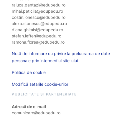
raluca.pantazi@edupedu.ro
mihai.peticila@edupedu.ro
costin.ionescu@edupedu.ro
alexa.stanescu@edupedu.ro
diana.ghimisi@edupedu.ro
stefan.lefter@edupedu.ro
ramona.florea@edupedu.ro
Notă de informare cu privire la prelucrarea de date
personale prin intermediul site-ului
Politica de cookie
Modifică setarile cookie-urilor
PUBLICITATE ȘI PARTENERIATE
Adresă de e-mail
comunicare@edupedu.ro