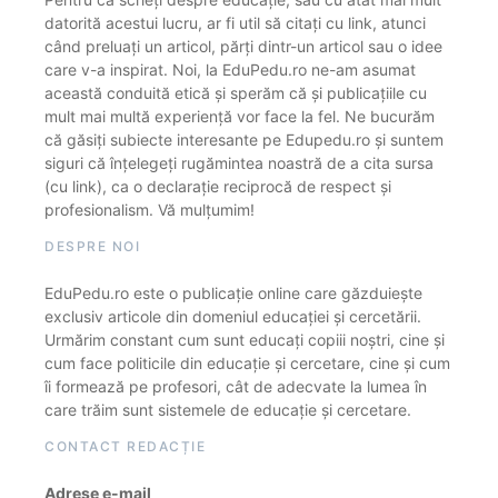
datorită acestui lucru, ar fi util să citați cu link, atunci
când preluați un articol, părți dintr-un articol sau o idee
care v-a inspirat. Noi, la EduPedu.ro ne-am asumat
această conduită etică și sperăm că și publicațiile cu
mult mai multă experiență vor face la fel. Ne bucurăm
că găsiți subiecte interesante pe Edupedu.ro și suntem
siguri că înțelegeți rugămintea noastră de a cita sursa
(cu link), ca o declarație reciprocă de respect și
profesionalism. Vă mulțumim!
DESPRE NOI
EduPedu.ro este o publicație online care găzduiește
exclusiv articole din domeniul educației și cercetării.
Urmărim constant cum sunt educați copiii noștri, cine și
cum face politicile din educație și cercetare, cine și cum
îi formează pe profesori, cât de adecvate la lumea în
care trăim sunt sistemele de educație și cercetare.
CONTACT REDACȚIE
Adrese e-mail