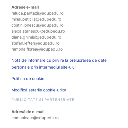
Adrese e-mail
raluca.pantazi@edupedu.ro
mihai.peticila@edupedu.ro
costin.ionescu@edupedu.ro
alexa.stanescu@edupedu.ro
diana.ghimisi@edupedu.ro
stefan.lefter@edupedu.ro
ramona.florea@edupedu.ro
Notă de informare cu privire la prelucrarea de date
personale prin intermediul site-ului
Politica de cookie
Modifică setarile cookie-urilor
PUBLICITATE ȘI PARTENERIATE
Adresă de e-mail
comunicare@edupedu.ro