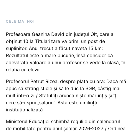
CELE MAI NOI
Profesoara Geanina David din județul Olt, care a
obținut 10 la Titularizare va primi un post de
suplinitor. Anul trecut a făcut naveta 15 km:
Rezultatul este o mare bucurie, însă consider că
adevărata valoare a unui profesor se vede la clasă, în
relația cu elevii
Profesorul Petruț Rizea, despre plata cu ora: Dacă mă
apuc să strâng sticle și să le duc la SGR, câștig mai
mult într-o zi / Statul îți aruncă niște mărunțiș și îți
cere să-i spui „salariu”. Asta este umilință
instituționalizată
Ministerul Educației schimbă regulile din calendarul
de mobilitate pentru anul școlar 2026-2027 / Ordinea