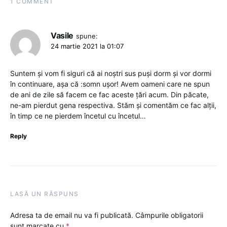
1 COMMENT
Vasile
spune:
24 martie 2021 la 01:07
Suntem și vom fi siguri că ai noștri sus puși dorm și vor dormi
în continuare, așa că :somn ușor! Avem oameni care ne spun
de ani de zile să facem ce fac aceste țări acum. Din păcate,
ne-am pierdut gena respectiva. Stăm și comentăm ce fac alții,
în timp ce ne pierdem încetul cu încetul…
Reply
LASĂ UN RĂSPUNS
Adresa ta de email nu va fi publicată.
Câmpurile obligatorii
sunt marcate cu
*