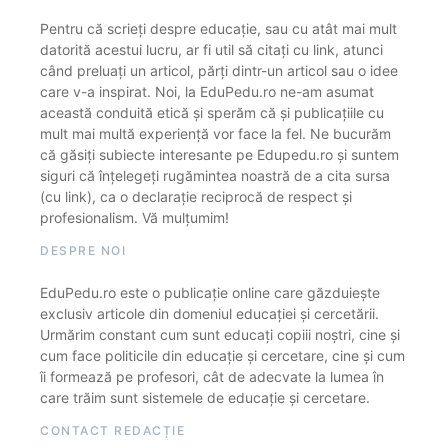
Pentru că scrieți despre educație, sau cu atât mai mult
datorită acestui lucru, ar fi util să citați cu link, atunci
când preluați un articol, părți dintr-un articol sau o idee
care v-a inspirat. Noi, la EduPedu.ro ne-am asumat
această conduită etică și sperăm că și publicațiile cu
mult mai multă experiență vor face la fel. Ne bucurăm
că găsiți subiecte interesante pe Edupedu.ro și suntem
siguri că înțelegeți rugămintea noastră de a cita sursa
(cu link), ca o declarație reciprocă de respect și
profesionalism. Vă mulțumim!
DESPRE NOI
EduPedu.ro este o publicație online care găzduiește
exclusiv articole din domeniul educației și cercetării.
Urmărim constant cum sunt educați copiii noștri, cine și
cum face politicile din educație și cercetare, cine și cum
îi formează pe profesori, cât de adecvate la lumea în
care trăim sunt sistemele de educație și cercetare.
CONTACT REDACȚIE