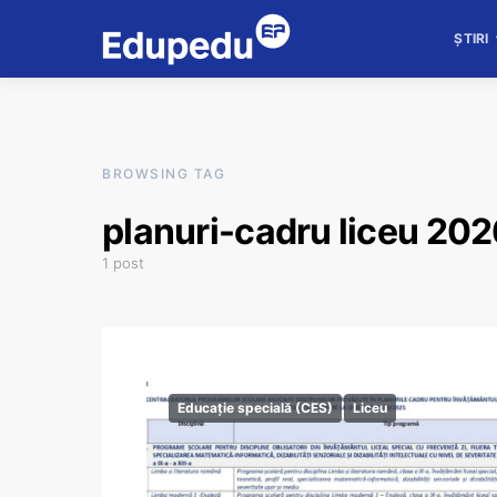
ȘTIRI
BROWSING TAG
planuri-cadru liceu 20
1 post
Educație specială (CES)
Liceu