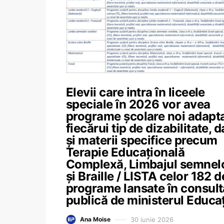
Elevii care intra în liceele
speciale în 2026 vor avea
programe școlare noi adapt
fiecărui tip de dizabilitate, d
și materii specifice precum
Terapie Educațională
Complexă, Limbajul semnel
și Braille / LISTA celor 182 d
programe lansate în consult
publică de ministerul Educaț
30 iunie 2026
Ana Moise