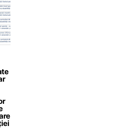
ate
ar
or
e
are
iei