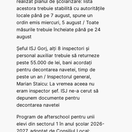
realizat planul de școlarizare: lista
acestora trebuie stabilită cu autoritățile
locale până pe 7 august, spune un
ordin emis miercuri, 5 august / Toate
măsurile trebuie încheiate până pe 24
august
Șeful ISJ Gorj, alți 8 inspectori și
personal auxiliar trebuie să returneze
peste 55.000 de lei, bani acordați
pentru decontarea navetei, timp de
peste un an / Inspectorul general,
Marian Staicu: La vremea aceea nu
eram inspector șef. ISJ ne-a cerut să
depunem documente pentru
decontarea navetei
Program de afterschool pentru unii
elevi din sectorul 1 în anul școlar 2026-
2027, adoptat de Consiliul Local: