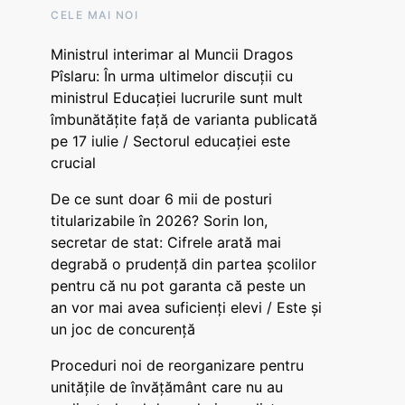
CELE MAI NOI
Ministrul interimar al Muncii Dragos
Pîslaru: În urma ultimelor discuții cu
ministrul Educației lucrurile sunt mult
îmbunătățite față de varianta publicată
pe 17 iulie / Sectorul educației este
crucial
De ce sunt doar 6 mii de posturi
titularizabile în 2026? Sorin Ion,
secretar de stat: Cifrele arată mai
degrabă o prudență din partea școlilor
pentru că nu pot garanta că peste un
an vor mai avea suficienți elevi / Este și
un joc de concurență
Proceduri noi de reorganizare pentru
unitățile de învățământ care nu au