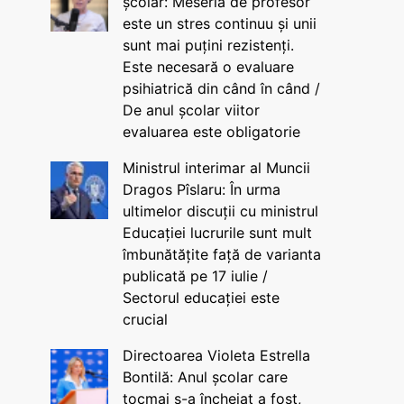
școlar: Meseria de profesor
este un stres continuu și unii
sunt mai puțini rezistenți.
Este necesară o evaluare
psihiatrică din când în când /
De anul școlar viitor
evaluarea este obligatorie
Ministrul interimar al Muncii
Dragos Pîslaru: În urma
ultimelor discuții cu ministrul
Educației lucrurile sunt mult
îmbunătățite față de varianta
publicată pe 17 iulie /
Sectorul educației este
crucial
Directoarea Violeta Estrella
Bontilă: Anul școlar care
tocmai s-a încheiat a fost,