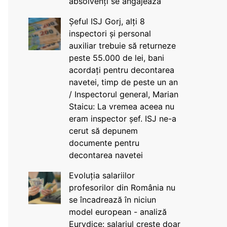
absolvenți se angajează
Șeful ISJ Gorj, alți 8
inspectori și personal
auxiliar trebuie să returneze
peste 55.000 de lei, bani
acordați pentru decontarea
navetei, timp de peste un an
/ Inspectorul general, Marian
Staicu: La vremea aceea nu
eram inspector șef. ISJ ne-a
cerut să depunem
documente pentru
decontarea navetei
Evoluția salariilor
profesorilor din România nu
se încadrează în niciun
model european - analiză
Eurydice: salariul crește doar