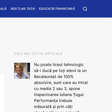
OALĂ
NEXTLAB.TECH
EDUCAȚIE FINANCIARĂ
CELE MAI CITITE ARTICOLE
Nu poate liceul tehnologic
să-i ducă pe toți elevii la un
Bacalaureat de 100%
absolvire, sunt care au intrat
cu media 2 sau 3, spune
inspectoarea Iuliana Țugui:
Performanța trebuie
măsurată și prin câți