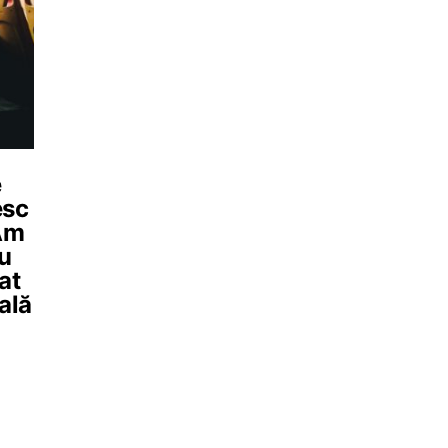
e
esc
„Am
ău
at
ală