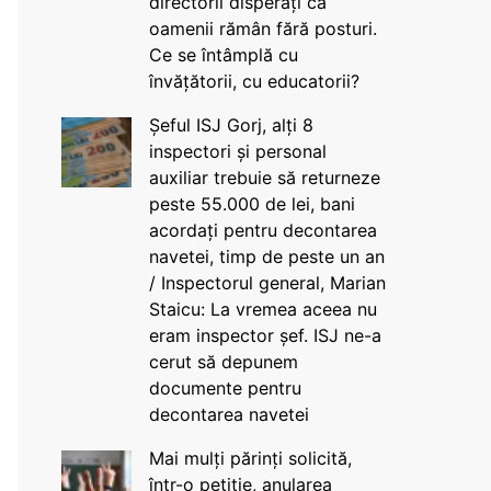
directorii disperați că
oamenii rămân fără posturi.
Ce se întâmplă cu
învățătorii, cu educatorii?
Șeful ISJ Gorj, alți 8
inspectori și personal
auxiliar trebuie să returneze
peste 55.000 de lei, bani
acordați pentru decontarea
navetei, timp de peste un an
/ Inspectorul general, Marian
Staicu: La vremea aceea nu
eram inspector șef. ISJ ne-a
cerut să depunem
documente pentru
decontarea navetei
Mai mulți părinți solicită,
într-o petiție, anularea