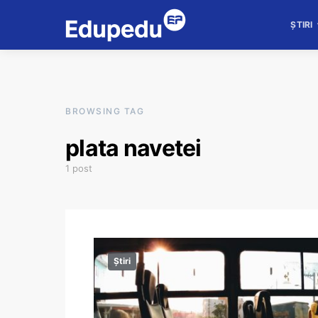
ȘTIRI
BROWSING TAG
plata navetei
1 post
Știri