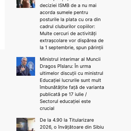
deciziei ISMB de a nu mai
acorda sumele pentru
posturile la plata cu ora din
cadrul cluburilor copiilor:
Multe cercuri de activități
extrașcolare vor dispărea de
la 1 septembrie, spun părinții
Ministrul interimar al Muncii
Dragos Pîslaru: În urma
ultimelor discuții cu ministrul
Educației lucrurile sunt mult
îmbunătățite față de varianta
publicată pe 17 iulie /
Sectorul educației este
crucial
De la 4.90 la Titularizare
2026, o învățătoare din Sibiu