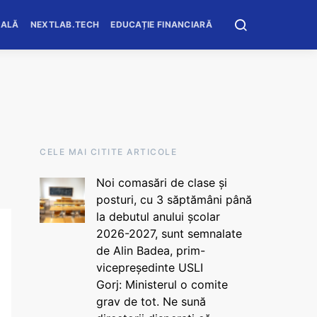
OALĂ
NEXTLAB.TECH
EDUCAȚIE FINANCIARĂ
CELE MAI CITITE ARTICOLE
Noi comasări de clase și
posturi, cu 3 săptămâni până
la debutul anului școlar
2026-2027, sunt semnalate
de Alin Badea, prim-
vicepreședinte USLI
Gorj: Ministerul o comite
grav de tot. Ne sună