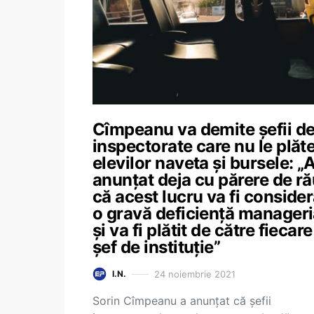
Cîmpeanu va demite șefii d
inspectorate care nu le plăt
elevilor naveta și bursele: 
anunțat deja cu părere de r
că acest lucru va fi consider
o gravă deficiență manageri
și va fi plătit de către fiecare
șef de instituție”
24 noiembrie 2021
I.N.
Sorin Cîmpeanu a anunțat că șefii