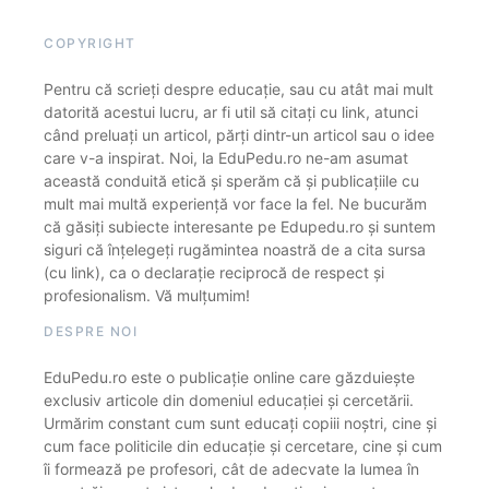
COPYRIGHT
Pentru că scrieți despre educație, sau cu atât mai mult
datorită acestui lucru, ar fi util să citați cu link, atunci
când preluați un articol, părți dintr-un articol sau o idee
care v-a inspirat. Noi, la EduPedu.ro ne-am asumat
această conduită etică și sperăm că și publicațiile cu
mult mai multă experiență vor face la fel. Ne bucurăm
că găsiți subiecte interesante pe Edupedu.ro și suntem
siguri că înțelegeți rugămintea noastră de a cita sursa
(cu link), ca o declarație reciprocă de respect și
profesionalism. Vă mulțumim!
DESPRE NOI
EduPedu.ro este o publicație online care găzduiește
exclusiv articole din domeniul educației și cercetării.
Urmărim constant cum sunt educați copiii noștri, cine și
cum face politicile din educație și cercetare, cine și cum
îi formează pe profesori, cât de adecvate la lumea în