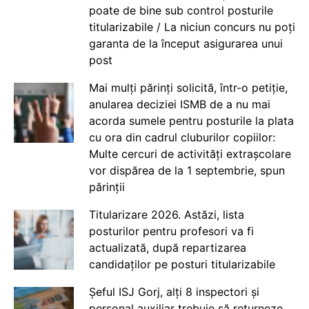
poate de bine sub control posturile
titularizabile / La niciun concurs nu poți
garanta de la început asigurarea unui
post
Mai mulți părinți solicită, într-o petiție,
anularea deciziei ISMB de a nu mai
acorda sumele pentru posturile la plata
cu ora din cadrul cluburilor copiilor:
Multe cercuri de activități extrașcolare
vor dispărea de la 1 septembrie, spun
părinții
Titularizare 2026. Astăzi, lista
posturilor pentru profesori va fi
actualizată, după repartizarea
candidaților pe posturi titularizabile
Șeful ISJ Gorj, alți 8 inspectori și
personal auxiliar trebuie să returneze