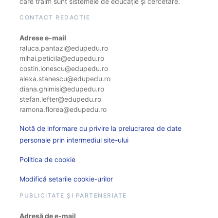
care trăim sunt sistemele de educație și cercetare.
CONTACT REDACȚIE
Adrese e-mail
raluca.pantazi@edupedu.ro
mihai.peticila@edupedu.ro
costin.ionescu@edupedu.ro
alexa.stanescu@edupedu.ro
diana.ghimisi@edupedu.ro
stefan.lefter@edupedu.ro
ramona.florea@edupedu.ro
Notă de informare cu privire la prelucrarea de date
personale prin intermediul site-ului
Politica de cookie
Modifică setarile cookie-urilor
PUBLICITATE ȘI PARTENERIATE
Adresă de e-mail