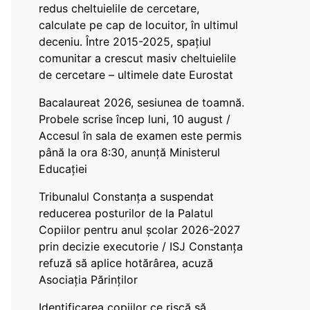
redus cheltuielile de cercetare,
calculate pe cap de locuitor, în ultimul
deceniu. Între 2015-2025, spațiul
comunitar a crescut masiv cheltuielile
de cercetare – ultimele date Eurostat
Bacalaureat 2026, sesiunea de toamnă.
Probele scrise încep luni, 10 august /
Accesul în sala de examen este permis
până la ora 8:30, anunță Ministerul
Educației
Tribunalul Constanța a suspendat
reducerea posturilor de la Palatul
Copiilor pentru anul școlar 2026-2027
prin decizie executorie / ISJ Constanța
refuză să aplice hotărârea, acuză
Asociația Părinților
Identificarea copiilor ce riscă să