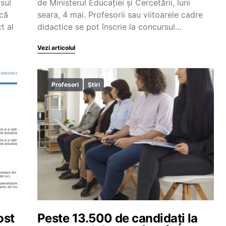
sul
de Ministerul Educației și Cercetării, luni
 că
seara, 4 mai. Profesorii sau viitoarele cadre
t al
didactice se pot înscrie la concursul…
Vezi articolul
Profesori
Știri
ost
Peste 13.500 de candidați la