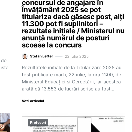
concursul de angajare în
Învățământ 2025 se pot
titulariza dacă găsesc post, alți
11.300 pot fi suplinitori –
rezultate inițiale / Ministerul nu
anunță numărul de posturi
scoase la concurs
22 iulie 2025
Ștefan Lefter
 de
ista
Rezultatele inițiale de la Titularizare 2025 au
fost publicate marți, 22 iulie, la ora 11:00, de
Ministerul Educației și Cercetării, iar acestea
arată că 13.553 de lucrări scrise au fost…
Vezi articolul
Profesori