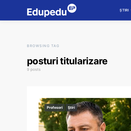
ȘTIRI
BROWSING TAG
posturi titularizare
9 posts
Profesori
Știri