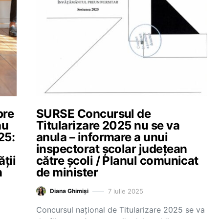
pre
SURSE Concursul de
au
Titularizare 2025 nu se va
25:
anula – informare a unui
inspectorat școlar județean
ții
către școli / Planul comunicat
n
de minister
7 iulie 2025
Diana Ghimiși
Concursul național de Titularizare 2025 se va