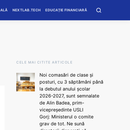
OALĂ
NEXTLAB.TECH
EDUCAȚIE FINANCIARĂ
CELE MAI CITITE ARTICOLE
Noi comasări de clase și
posturi, cu 3 săptămâni până
la debutul anului școlar
2026-2027, sunt semnalate
de Alin Badea, prim-
vicepreședinte USLI
Gorj: Ministerul o comite
grav de tot. Ne sună