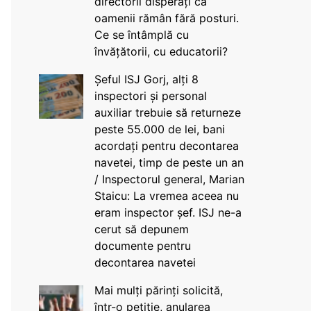
directorii disperați că
oamenii rămân fără posturi.
Ce se întâmplă cu
învățătorii, cu educatorii?
Șeful ISJ Gorj, alți 8
inspectori și personal
auxiliar trebuie să returneze
peste 55.000 de lei, bani
acordați pentru decontarea
navetei, timp de peste un an
/ Inspectorul general, Marian
Staicu: La vremea aceea nu
eram inspector șef. ISJ ne-a
cerut să depunem
documente pentru
decontarea navetei
Mai mulți părinți solicită,
într-o petiție, anularea