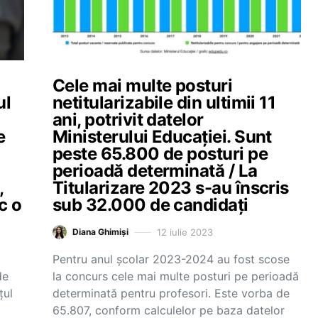
Cele mai multe posturi
ul
netitularizabile din ultimii 11
ani, potrivit datelor
e
Ministerului Educației. Sunt
peste 65.800 de posturi pe
perioadă determinată / La
,
Titularizare 2023 s-au înscris
c o
sub 32.000 de candidați
12 iulie 2023
Diana Ghimiși
Pentru anul școlar 2023-2024 au fost scose
de
la concurs cele mai multe posturi pe perioadă
țul
determinată pentru profesori. Este vorba de
65.807, conform calculelor pe baza datelor