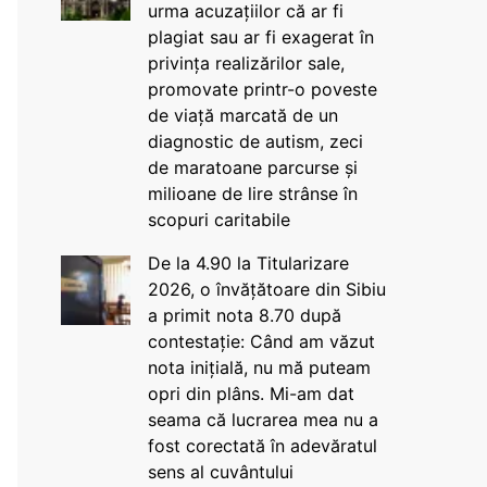
urma acuzațiilor că ar fi
plagiat sau ar fi exagerat în
privința realizărilor sale,
promovate printr-o poveste
de viață marcată de un
diagnostic de autism, zeci
de maratoane parcurse și
milioane de lire strânse în
scopuri caritabile
De la 4.90 la Titularizare
2026, o învățătoare din Sibiu
a primit nota 8.70 după
contestație: Când am văzut
nota inițială, nu mă puteam
opri din plâns. Mi-am dat
seama că lucrarea mea nu a
fost corectată în adevăratul
sens al cuvântului