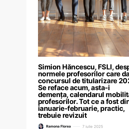
Simion Hăncescu, FSLI, des
normele profesorilor care d
concursul de titularizare 20
Se reface acum, asta-i
demența, calendarul mobilită
profesorilor. Tot ce a fost di
ianuarie-februarie, practic,
trebuie revizuit
7 iulie 2025
Ramona Florea