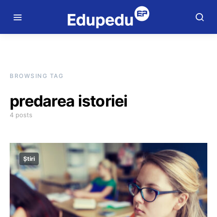
BROWSING TAG
predarea istoriei
4 posts
Știri