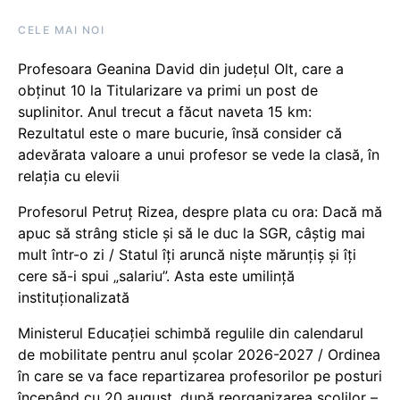
CELE MAI NOI
Profesoara Geanina David din județul Olt, care a
obținut 10 la Titularizare va primi un post de
suplinitor. Anul trecut a făcut naveta 15 km:
Rezultatul este o mare bucurie, însă consider că
adevărata valoare a unui profesor se vede la clasă, în
relația cu elevii
Profesorul Petruț Rizea, despre plata cu ora: Dacă mă
apuc să strâng sticle și să le duc la SGR, câștig mai
mult într-o zi / Statul îți aruncă niște mărunțiș și îți
cere să-i spui „salariu”. Asta este umilință
instituționalizată
Ministerul Educației schimbă regulile din calendarul
de mobilitate pentru anul școlar 2026-2027 / Ordinea
în care se va face repartizarea profesorilor pe posturi
începând cu 20 august, după reorganizarea școlilor –