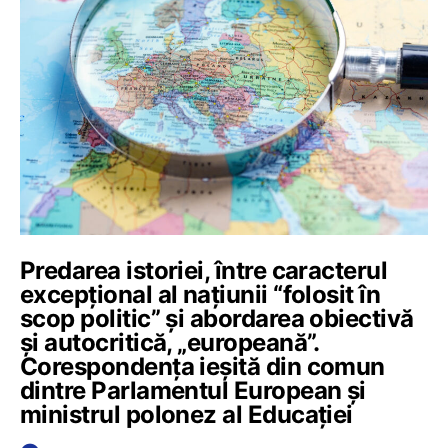
Predarea istoriei, între caracterul
excepțional al națiunii “folosit în
scop politic” și abordarea obiectivă
și autocritică, „europeană”.
Corespondența ieșită din comun
dintre Parlamentul European și
ministrul polonez al Educației