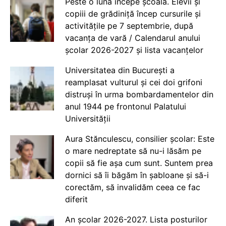
Peste o lună începe școala. Elevii și
copiii de grădiniță încep cursurile și
activitățile pe 7 septembrie, după
vacanța de vară / Calendarul anului
școlar 2026-2027 și lista vacanțelor
Universitatea din București a
reamplasat vulturul și cei doi grifoni
distruși în urma bombardamentelor din
anul 1944 pe frontonul Palatului
Universității
Aura Stănculescu, consilier școlar: Este
o mare nedreptate să nu-i lăsăm pe
copii să fie așa cum sunt. Suntem prea
dornici să îi băgăm în șabloane și să-i
corectăm, să invalidăm ceea ce fac
diferit
An școlar 2026-2027. Lista posturilor