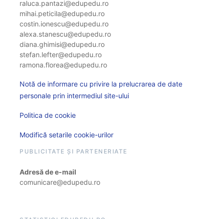
raluca.pantazi@edupedu.ro
mihai.peticila@edupedu.ro
costin.ionescu@edupedu.ro
alexa.stanescu@edupedu.ro
diana.ghimisi@edupedu.ro
stefan.lefter@edupedu.ro
ramona.florea@edupedu.ro
Notă de informare cu privire la prelucrarea de date
personale prin intermediul site-ului
Politica de cookie
Modifică setarile cookie-urilor
PUBLICITATE ȘI PARTENERIATE
Adresă de e-mail
comunicare@edupedu.ro