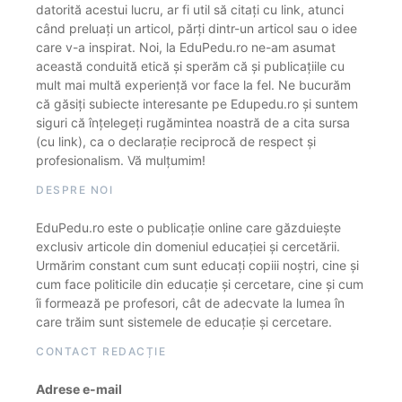
datorită acestui lucru, ar fi util să citați cu link, atunci
când preluați un articol, părți dintr-un articol sau o idee
care v-a inspirat. Noi, la EduPedu.ro ne-am asumat
această conduită etică și sperăm că și publicațiile cu
mult mai multă experiență vor face la fel. Ne bucurăm
că găsiți subiecte interesante pe Edupedu.ro și suntem
siguri că înțelegeți rugămintea noastră de a cita sursa
(cu link), ca o declarație reciprocă de respect și
profesionalism. Vă mulțumim!
DESPRE NOI
EduPedu.ro este o publicație online care găzduiește
exclusiv articole din domeniul educației și cercetării.
Urmărim constant cum sunt educați copiii noștri, cine și
cum face politicile din educație și cercetare, cine și cum
îi formează pe profesori, cât de adecvate la lumea în
care trăim sunt sistemele de educație și cercetare.
CONTACT REDACȚIE
Adrese e-mail