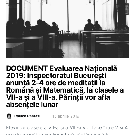
DOCUMENT Evaluarea Națională
2019: Inspectoratul București
anunță 2-4 ore de meditații la
Română și Matematică, la clasele a
VII-a și a VIII-a. Părinții vor afla
absențele lunar
15 aprilie 2019
Raluca Pantazi
Elevii de clasele a VII-a și a VIII-a vor face între 2 și 4
ore de pregătire suplimentară săptămânală la