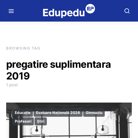
BROWSING TAG
pregatire suplimentara
2019
1 post
Educație
Evaluare Națională 2026
Gimnaziu
Profesori
Știri