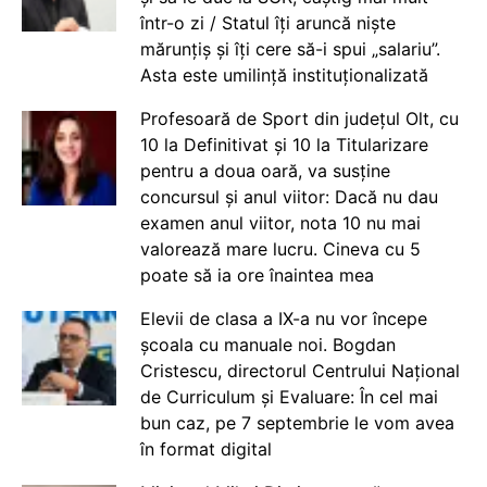
într-o zi / Statul îți aruncă niște
mărunțiș și îți cere să-i spui „salariu”.
Asta este umilință instituționalizată
Profesoară de Sport din județul Olt, cu
10 la Definitivat și 10 la Titularizare
pentru a doua oară, va susține
concursul și anul viitor: Dacă nu dau
examen anul viitor, nota 10 nu mai
valorează mare lucru. Cineva cu 5
poate să ia ore înaintea mea
Elevii de clasa a IX-a nu vor începe
școala cu manuale noi. Bogdan
Cristescu, directorul Centrului Național
de Curriculum și Evaluare: În cel mai
bun caz, pe 7 septembrie le vom avea
în format digital