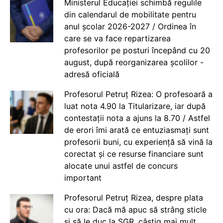
Ministerul Educației schimbă regulile
din calendarul de mobilitate pentru
anul școlar 2026-2027 / Ordinea în
care se va face repartizarea
profesorilor pe posturi începând cu 20
august, după reorganizarea școlilor -
adresă oficială
Profesorul Petruț Rizea: O profesoară a
luat nota 4.90 la Titularizare, iar după
contestații nota a ajuns la 8.70 / Astfel
de erori îmi arată ce entuziasmați sunt
profesorii buni, cu experiență să vină la
corectat și ce resurse financiare sunt
alocate unui astfel de concurs
important
Profesorul Petruț Rizea, despre plata
cu ora: Dacă mă apuc să strâng sticle
și să le duc la SGR, câștig mai mult