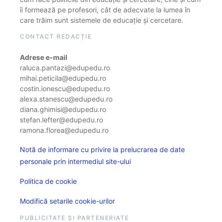
îi formează pe profesori, cât de adecvate la lumea în
care trăim sunt sistemele de educație și cercetare.
CONTACT REDACȚIE
Adrese e-mail
raluca.pantazi@edupedu.ro
mihai.peticila@edupedu.ro
costin.ionescu@edupedu.ro
alexa.stanescu@edupedu.ro
diana.ghimisi@edupedu.ro
stefan.lefter@edupedu.ro
ramona.florea@edupedu.ro
Notă de informare cu privire la prelucrarea de date
personale prin intermediul site-ului
Politica de cookie
Modifică setarile cookie-urilor
PUBLICITATE ȘI PARTENERIATE