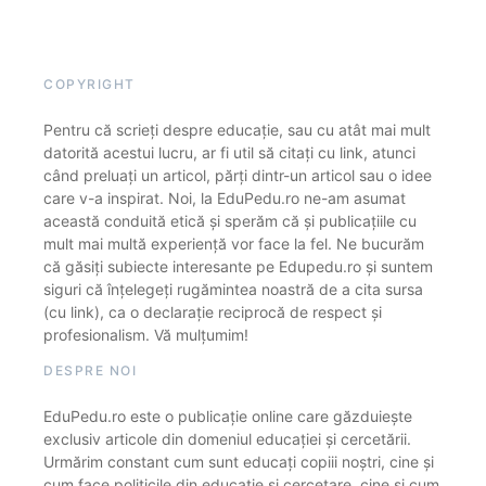
COPYRIGHT
Pentru că scrieți despre educație, sau cu atât mai mult
datorită acestui lucru, ar fi util să citați cu link, atunci
când preluați un articol, părți dintr-un articol sau o idee
care v-a inspirat. Noi, la EduPedu.ro ne-am asumat
această conduită etică și sperăm că și publicațiile cu
mult mai multă experiență vor face la fel. Ne bucurăm
că găsiți subiecte interesante pe Edupedu.ro și suntem
siguri că înțelegeți rugămintea noastră de a cita sursa
(cu link), ca o declarație reciprocă de respect și
profesionalism. Vă mulțumim!
DESPRE NOI
EduPedu.ro este o publicație online care găzduiește
exclusiv articole din domeniul educației și cercetării.
Urmărim constant cum sunt educați copiii noștri, cine și
cum face politicile din educație și cercetare, cine și cum