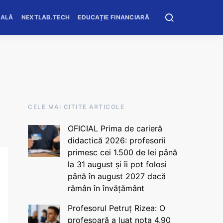
OALĂ
NEXTLAB.TECH
EDUCAȚIE FINANCIARĂ
CELE MAI CITITE ARTICOLE
OFICIAL Prima de carieră
didactică 2026: profesorii
primesc cei 1.500 de lei până
la 31 august și îi pot folosi
până în august 2027 dacă
rămân în învățământ
Profesorul Petruț Rizea: O
profesoară a luat nota 4.90