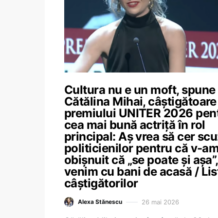
Cultura nu e un moft, spune
Cătălina Mihai, câștigătoare
premiului UNITER 2026 pen
cea mai bună actriță în rol
principal: Aș vrea să cer sc
politicienilor pentru că v-a
obișnuit că „se poate și așa”,
venim cu bani de acasă / Lis
câștigătorilor
26 mai 2026
Alexa Stănescu