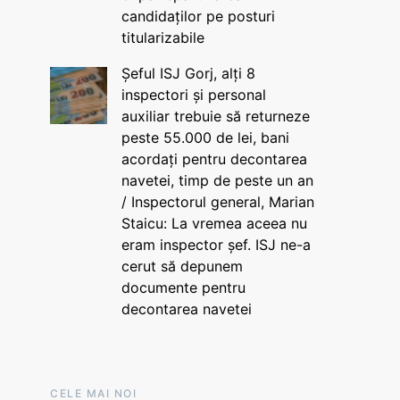
candidaților pe posturi
titularizabile
Șeful ISJ Gorj, alți 8
inspectori și personal
auxiliar trebuie să returneze
peste 55.000 de lei, bani
acordați pentru decontarea
navetei, timp de peste un an
/ Inspectorul general, Marian
Staicu: La vremea aceea nu
eram inspector șef. ISJ ne-a
cerut să depunem
documente pentru
decontarea navetei
CELE MAI NOI