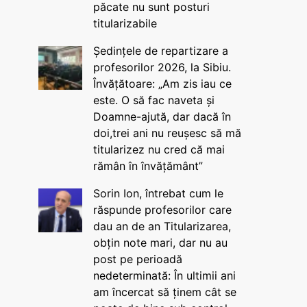
păcate nu sunt posturi
titularizabile
Ședințele de repartizare a
profesorilor 2026, la Sibiu.
Învățătoare: „Am zis iau ce
este. O să fac naveta și
Doamne-ajută, dar dacă în
doi,trei ani nu reușesc să mă
titularizez nu cred că mai
rămân în învățământ”
Sorin Ion, întrebat cum le
răspunde profesorilor care
dau an de an Titularizarea,
obțin note mari, dar nu au
post pe perioadă
nedeterminată: În ultimii ani
am încercat să ținem cât se