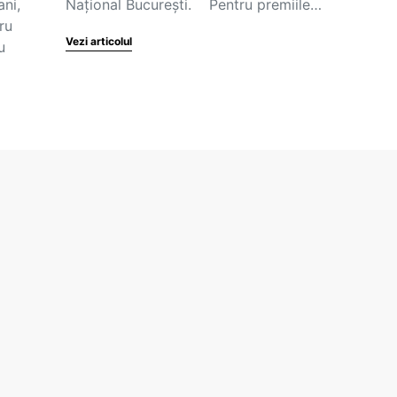
ani,
Național București. Pentru premiile…
ru
Vezi articolul
u