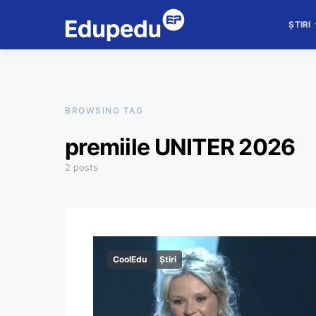
ȘTIRI
BROWSING TAG
premiile UNITER 2026
2 posts
CoolEdu
Știri