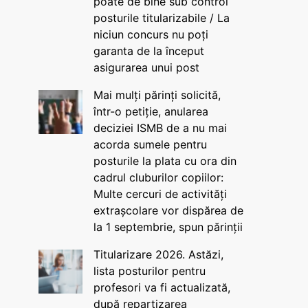
poate de bine sub control
posturile titularizabile / La
niciun concurs nu poți
garanta de la început
asigurarea unui post
Mai mulți părinți solicită,
într-o petiție, anularea
deciziei ISMB de a nu mai
acorda sumele pentru
posturile la plata cu ora din
cadrul cluburilor copiilor:
Multe cercuri de activități
extrașcolare vor dispărea de
la 1 septembrie, spun părinții
Titularizare 2026. Astăzi,
lista posturilor pentru
profesori va fi actualizată,
după repartizarea