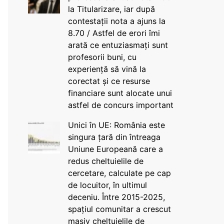
la Titularizare, iar după
contestații nota a ajuns la
8.70 / Astfel de erori îmi
arată ce entuziasmați sunt
profesorii buni, cu
experiență să vină la
corectat și ce resurse
financiare sunt alocate unui
astfel de concurs important
Unici în UE: România este
singura țară din întreaga
Uniune Europeană care a
redus cheltuielile de
cercetare, calculate pe cap
de locuitor, în ultimul
deceniu. Între 2015-2025,
spațiul comunitar a crescut
masiv cheltuielile de