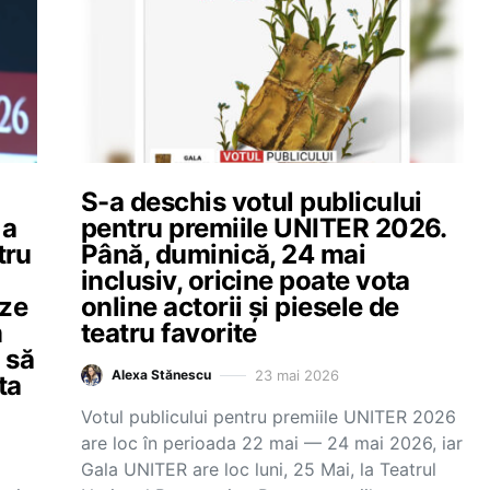
S-a deschis votul publicului
 a
pentru premiile UNITER 2026.
tru
Până, duminică, 24 mai
inclusiv, oricine poate vota
uze
online actorii și piesele de
m
teatru favorite
 să
23 mai 2026
Alexa Stănescu
ta
Votul publicului pentru premiile UNITER 2026
are loc în perioada 22 mai — 24 mai 2026, iar
Gala UNITER are loc luni, 25 Mai, la Teatrul