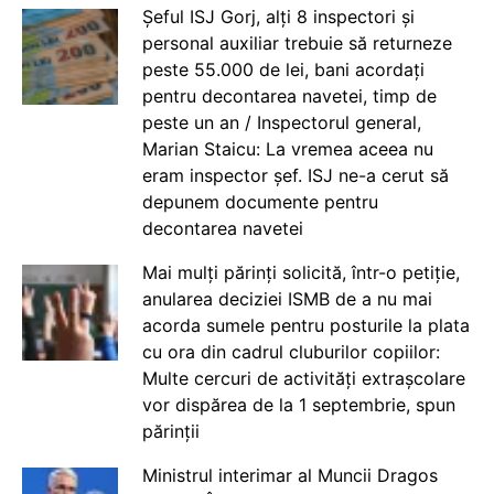
Șeful ISJ Gorj, alți 8 inspectori și
personal auxiliar trebuie să returneze
peste 55.000 de lei, bani acordați
pentru decontarea navetei, timp de
peste un an / Inspectorul general,
Marian Staicu: La vremea aceea nu
eram inspector șef. ISJ ne-a cerut să
depunem documente pentru
decontarea navetei
Mai mulți părinți solicită, într-o petiție,
anularea deciziei ISMB de a nu mai
acorda sumele pentru posturile la plata
cu ora din cadrul cluburilor copiilor:
Multe cercuri de activități extrașcolare
vor dispărea de la 1 septembrie, spun
părinții
Ministrul interimar al Muncii Dragos