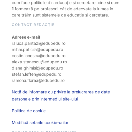
cum face politicile din educație și cercetare, cine și cum
îi formează pe profesori, cât de adecvate la lumea în
care trăim sunt sistemele de educație și cercetare.
CONTACT REDACȚIE
Adrese e-mail
raluca.pantazi@edupedu.ro
mihai.peticila@edupedu.ro
costin.ionescu@edupedu.ro
alexa.stanescu@edupedu.ro
diana.ghimisi@edupedu.ro
stefan.lefter@edupedu.ro
ramona.florea@edupedu.ro
Notă de informare cu privire la prelucrarea de date
personale prin intermediul site-ului
Politica de cookie
Modifică setarile cookie-urilor