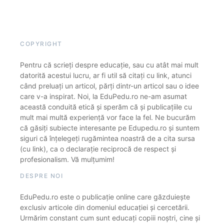
COPYRIGHT
Pentru că scrieți despre educație, sau cu atât mai mult
datorită acestui lucru, ar fi util să citați cu link, atunci
când preluați un articol, părți dintr-un articol sau o idee
care v-a inspirat. Noi, la EduPedu.ro ne-am asumat
această conduită etică și sperăm că și publicațiile cu
mult mai multă experiență vor face la fel. Ne bucurăm
că găsiți subiecte interesante pe Edupedu.ro și suntem
siguri că înțelegeți rugămintea noastră de a cita sursa
(cu link), ca o declarație reciprocă de respect și
profesionalism. Vă mulțumim!
DESPRE NOI
EduPedu.ro este o publicație online care găzduiește
exclusiv articole din domeniul educației și cercetării.
Urmărim constant cum sunt educați copiii noștri, cine și