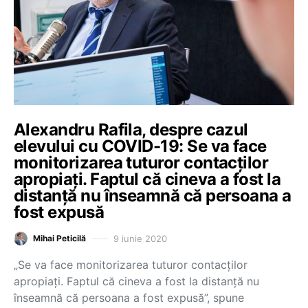
Alexandru Rafila, despre cazul
elevului cu COVID-19: Se va face
monitorizarea tuturor contacților
apropiați. Faptul că cineva a fost la
distanță nu înseamnă că persoana a
fost expusă
9 iunie 2020
Mihai Peticilă
„Se va face monitorizarea tuturor contacților
apropiați. Faptul că cineva a fost la distanță nu
înseamnă că persoana a fost expusă”, spune