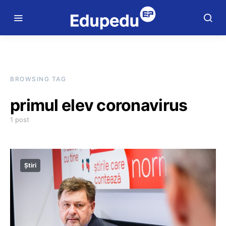
BROWSING TAG
primul elev coronavirus
1 post
Știri