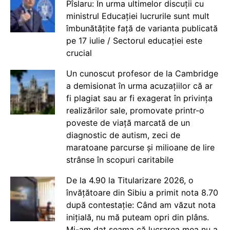
Pîslaru: În urma ultimelor discuții cu
ministrul Educației lucrurile sunt mult
îmbunătățite față de varianta publicată
pe 17 iulie / Sectorul educației este
crucial
Un cunoscut profesor de la Cambridge
a demisionat în urma acuzațiilor că ar
fi plagiat sau ar fi exagerat în privința
realizărilor sale, promovate printr-o
poveste de viață marcată de un
diagnostic de autism, zeci de
maratoane parcurse și milioane de lire
strânse în scopuri caritabile
De la 4.90 la Titularizare 2026, o
învățătoare din Sibiu a primit nota 8.70
după contestație: Când am văzut nota
inițială, nu mă puteam opri din plâns.
Mi-am dat seama că lucrarea mea nu a