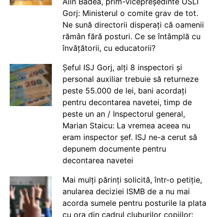
Alin Badea, prim-vicepreședinte USLI
Gorj: Ministerul o comite grav de tot.
Ne sună directorii disperați că oamenii
rămân fără posturi. Ce se întâmplă cu
învățătorii, cu educatorii?
Șeful ISJ Gorj, alți 8 inspectori și
personal auxiliar trebuie să returneze
peste 55.000 de lei, bani acordați
pentru decontarea navetei, timp de
peste un an / Inspectorul general,
Marian Staicu: La vremea aceea nu
eram inspector șef. ISJ ne-a cerut să
depunem documente pentru
decontarea navetei
Mai mulți părinți solicită, într-o petiție,
anularea deciziei ISMB de a nu mai
acorda sumele pentru posturile la plata
cu ora din cadrul cluburilor copiilor: