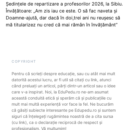
Ședințele de repartizare a profesorilor 2026, la Sibiu.
Învățătoare: „Am zis iau ce este. O să fac naveta și
Doamne-ajută, dar dacă în doi,trei ani nu reușesc să
mă titularizez nu cred că mai rămân în învățământ”
COPYRIGHT
Pentru că scrieți despre educație, sau cu atât mai mult
datorită acestui lucru, ar fi util să citați cu link, atunci
când preluați un articol, părți dintr-un articol sau o idee
care v-a inspirat. Noi, la EduPedu.ro ne-am asumat
această conduită etică și sperăm că și publicațiile cu
mult mai multă experiență vor face la fel. Ne bucurăm
că găsiți subiecte interesante pe Edupedu.ro și suntem
siguri că înțelegeți rugămintea noastră de a cita sursa
(cu link), ca o declarație reciprocă de respect și
profesionalism. Vă mulțumim!