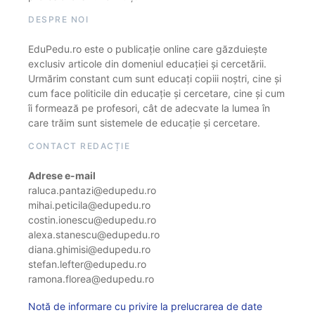
DESPRE NOI
EduPedu.ro este o publicație online care găzduiește
exclusiv articole din domeniul educației și cercetării.
Urmărim constant cum sunt educați copiii noștri, cine și
cum face politicile din educație și cercetare, cine și cum
îi formează pe profesori, cât de adecvate la lumea în
care trăim sunt sistemele de educație și cercetare.
CONTACT REDACȚIE
Adrese e-mail
raluca.pantazi@edupedu.ro
mihai.peticila@edupedu.ro
costin.ionescu@edupedu.ro
alexa.stanescu@edupedu.ro
diana.ghimisi@edupedu.ro
stefan.lefter@edupedu.ro
ramona.florea@edupedu.ro
Notă de informare cu privire la prelucrarea de date