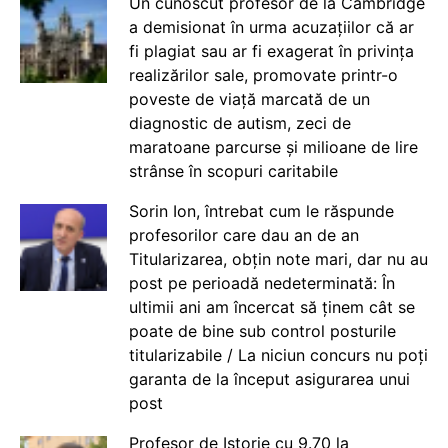
Un cunoscut profesor de la Cambridge
a demisionat în urma acuzațiilor că ar
fi plagiat sau ar fi exagerat în privința
realizărilor sale, promovate printr-o
poveste de viață marcată de un
diagnostic de autism, zeci de
maratoane parcurse și milioane de lire
strânse în scopuri caritabile
Sorin Ion, întrebat cum le răspunde
profesorilor care dau an de an
Titularizarea, obțin note mari, dar nu au
post pe perioadă nedeterminată: În
ultimii ani am încercat să ținem cât se
poate de bine sub control posturile
titularizabile / La niciun concurs nu poți
garanta de la început asigurarea unui
post
Profesor de Istorie cu 9.70 la