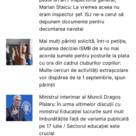
Marian Staicu: La vremea aceea nu
eram inspector șef. ISJ ne-a cerut să
depunem documente pentru
decontarea navetei
Mai mulți părinți solicită, într-o petiție,
anularea deciziei ISMB de a nu mai
acorda sumele pentru posturile la plata
cu ora din cadrul cluburilor copiilor:
Multe cercuri de activități extrașcolare
vor dispărea de la 1 septembrie, spun
părinții
Ministrul interimar al Muncii Dragos
Pîslaru: În urma ultimelor discuții cu
ministrul Educației lucrurile sunt mult
îmbunătățite față de varianta publicată
pe 17 iulie / Sectorul educației este
crucial