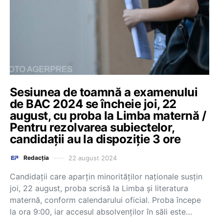
Sesiunea de toamnă a examenului
de BAC 2024 se încheie joi, 22
august, cu proba la Limba maternă /
Pentru rezolvarea subiectelor,
candidații au la dispoziție 3 ore
22 august 2024
Redacția
Candidații care aparțin minorităților naționale susțin
joi, 22 august, proba scrisă la Limba și literatura
maternă, conform calendarului oficial. Proba începe
la ora 9:00, iar accesul absolvenților în săli este…