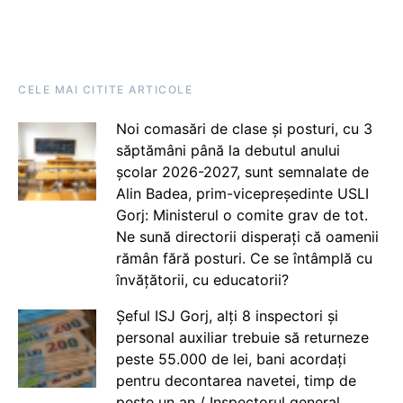
CELE MAI CITITE ARTICOLE
Noi comasări de clase și posturi, cu 3
săptămâni până la debutul anului
școlar 2026-2027, sunt semnalate de
Alin Badea, prim-vicepreședinte USLI
Gorj: Ministerul o comite grav de tot.
Ne sună directorii disperați că oamenii
rămân fără posturi. Ce se întâmplă cu
învățătorii, cu educatorii?
Șeful ISJ Gorj, alți 8 inspectori și
personal auxiliar trebuie să returneze
peste 55.000 de lei, bani acordați
pentru decontarea navetei, timp de
peste un an / Inspectorul general,