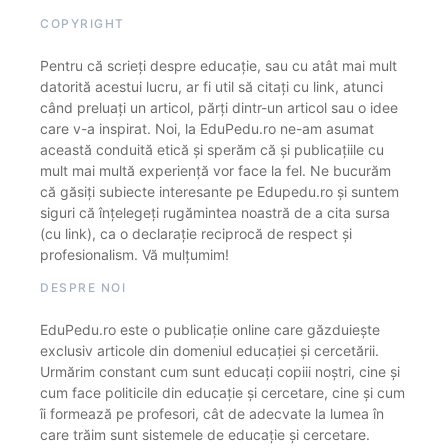
COPYRIGHT
Pentru că scrieți despre educație, sau cu atât mai mult
datorită acestui lucru, ar fi util să citați cu link, atunci
când preluați un articol, părți dintr-un articol sau o idee
care v-a inspirat. Noi, la EduPedu.ro ne-am asumat
această conduită etică și sperăm că și publicațiile cu
mult mai multă experiență vor face la fel. Ne bucurăm
că găsiți subiecte interesante pe Edupedu.ro și suntem
siguri că înțelegeți rugămintea noastră de a cita sursa
(cu link), ca o declarație reciprocă de respect și
profesionalism. Vă mulțumim!
DESPRE NOI
EduPedu.ro este o publicație online care găzduiește
exclusiv articole din domeniul educației și cercetării.
Urmărim constant cum sunt educați copiii noștri, cine și
cum face politicile din educație și cercetare, cine și cum
îi formează pe profesori, cât de adecvate la lumea în
care trăim sunt sistemele de educație și cercetare.