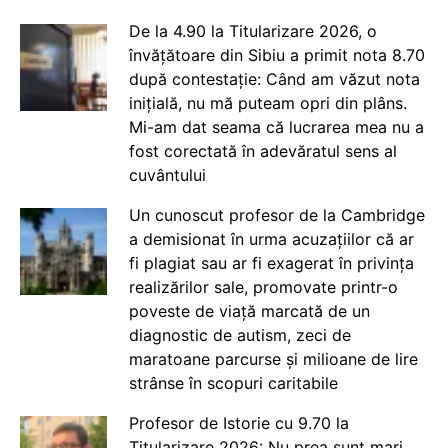
De la 4.90 la Titularizare 2026, o
învățătoare din Sibiu a primit nota 8.70
după contestație: Când am văzut nota
inițială, nu mă puteam opri din plâns.
Mi-am dat seama că lucrarea mea nu a
fost corectată în adevăratul sens al
cuvântului
Un cunoscut profesor de la Cambridge
a demisionat în urma acuzațiilor că ar
fi plagiat sau ar fi exagerat în privința
realizărilor sale, promovate printr-o
poveste de viață marcată de un
diagnostic de autism, zeci de
maratoane parcurse și milioane de lire
strânse în scopuri caritabile
Profesor de Istorie cu 9.70 la
Titularizare 2026: Nu prea sunt mari