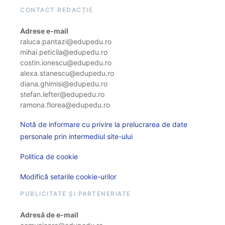
CONTACT REDACȚIE
Adrese e-mail
raluca.pantazi@edupedu.ro
mihai.peticila@edupedu.ro
costin.ionescu@edupedu.ro
alexa.stanescu@edupedu.ro
diana.ghimisi@edupedu.ro
stefan.lefter@edupedu.ro
ramona.florea@edupedu.ro
Notă de informare cu privire la prelucrarea de date
personale prin intermediul site-ului
Politica de cookie
Modifică setarile cookie-urilor
PUBLICITATE ȘI PARTENERIATE
Adresă de e-mail