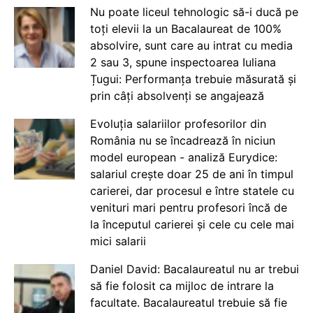
Nu poate liceul tehnologic să-i ducă pe
toți elevii la un Bacalaureat de 100%
absolvire, sunt care au intrat cu media
2 sau 3, spune inspectoarea Iuliana
Țugui: Performanța trebuie măsurată și
prin câți absolvenți se angajează
Evoluția salariilor profesorilor din
România nu se încadrează în niciun
model european - analiză Eurydice:
salariul crește doar 25 de ani în timpul
carierei, dar procesul e între statele cu
venituri mari pentru profesori încă de
la începutul carierei și cele cu cele mai
mici salarii
Daniel David: Bacalaureatul nu ar trebui
să fie folosit ca mijloc de intrare la
facultate. Bacalaureatul trebuie să fie