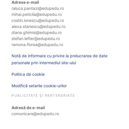
Adrese e-mail
raluca.pantazi@edupedu.ro
mihai.peticila@edupedu.ro
costin.ionescu@edupedu.ro
alexa.stanescu@edupedu.ro
diana.ghimisi@edupedu.ro
stefan.lefter@edupedu.ro
ramona.florea@edupedu.ro
Notă de informare cu privire la prelucrarea de date
personale prin intermediul site-ului
Politica de cookie
Modifică setarile cookie-urilor
PUBLICITATE ȘI PARTENERIATE
Adresă de e-mail
comunicare@edupedu.ro