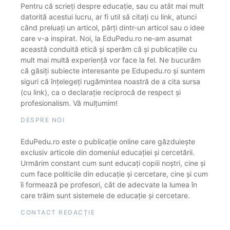
Pentru că scrieți despre educație, sau cu atât mai mult
datorită acestui lucru, ar fi util să citați cu link, atunci
când preluați un articol, părți dintr-un articol sau o idee
care v-a inspirat. Noi, la EduPedu.ro ne-am asumat
această conduită etică și sperăm că și publicațiile cu
mult mai multă experiență vor face la fel. Ne bucurăm
că găsiți subiecte interesante pe Edupedu.ro și suntem
siguri că înțelegeți rugămintea noastră de a cita sursa
(cu link), ca o declarație reciprocă de respect și
profesionalism. Vă mulțumim!
DESPRE NOI
EduPedu.ro este o publicație online care găzduiește
exclusiv articole din domeniul educației și cercetării.
Urmărim constant cum sunt educați copiii noștri, cine și
cum face politicile din educație și cercetare, cine și cum
îi formează pe profesori, cât de adecvate la lumea în
care trăim sunt sistemele de educație și cercetare.
CONTACT REDACȚIE