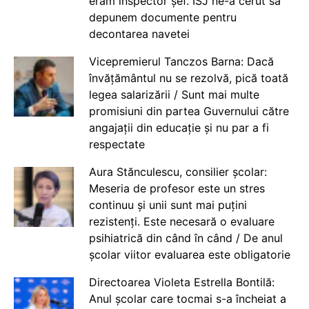
eram inspector șef. ISJ ne-a cerut să
depunem documente pentru
decontarea navetei
Vicepremierul Tanczos Barna: Dacă
învățământul nu se rezolvă, pică toată
legea salarizării / Sunt mai multe
promisiuni din partea Guvernului către
angajații din educație și nu par a fi
respectate
Aura Stănculescu, consilier școlar:
Meseria de profesor este un stres
continuu și unii sunt mai puțini
rezistenți. Este necesară o evaluare
psihiatrică din când în când / De anul
școlar viitor evaluarea este obligatorie
Directoarea Violeta Estrella Bontilă:
Anul școlar care tocmai s-a încheiat a