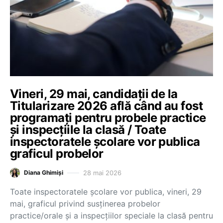
Vineri, 29 mai, candidații de la
Titularizare 2026 află când au fost
programați pentru probele practice
și inspecțiile la clasă / Toate
inspectoratele școlare vor publica
graficul probelor
28 mai 2026
Diana Ghimiși
Toate inspectoratele școlare vor publica, vineri, 29
mai, graficul privind susținerea probelor
practice/orale și a inspecțiilor speciale la clasă pentru