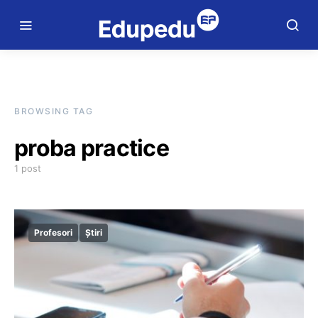
BROWSING TAG
proba practice
1 post
Profesori
Știri