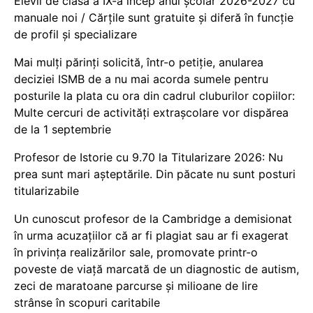
Elevii de clasa a IX-a încep anul școlar 2026-2027 cu
manuale noi / Cărțile sunt gratuite și diferă în funcție
de profil și specializare
Mai mulți părinți solicită, într-o petiție, anularea
deciziei ISMB de a nu mai acorda sumele pentru
posturile la plata cu ora din cadrul cluburilor copiilor:
Multe cercuri de activități extrașcolare vor dispărea
de la 1 septembrie
Profesor de Istorie cu 9.70 la Titularizare 2026: Nu
prea sunt mari așteptările. Din păcate nu sunt posturi
titularizabile
Un cunoscut profesor de la Cambridge a demisionat
în urma acuzațiilor că ar fi plagiat sau ar fi exagerat
în privința realizărilor sale, promovate printr-o
poveste de viață marcată de un diagnostic de autism,
zeci de maratoane parcurse și milioane de lire
strânse în scopuri caritabile