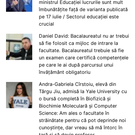
ministrul Educației lucrurile sunt mult
îmbunătățite față de varianta publicată
pe 17 iulie / Sectorul educației este
crucial
Daniel David: Bacalaureatul nu ar trebui
să fie folosit ca mijloc de intrare la
facultate. Bacalaureatul trebuie să fie
un examen care certifică competențele
pe care le ai după parcursul unui
învățământ obligatoriu
Andra-Gabriela Cîrstoiu, elevă din
Târgu Jiu, admisă la Yale University cu
o bursă completă în Biofizică și
Biochimie Moleculară și Computer
Science: Am ales o facultate în
străinătate pentru că pot deprinde noi
cunoștințe, dar vreau să mă întorc în
țară și să devin profesor