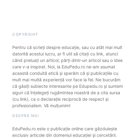
COPYRIGHT
Pentru că scrieți despre educație, sau cu atât mai mult
datorită acestui lucru, ar fi util să citați cu link, atunci
când preluați un articol, părți dintr-un articol sau o idee
care v-a inspirat. Noi, la EduPedu.ro ne-am asumat
această conduită etică și sperăm că și publicațiile cu
mult mai multă experiență vor face la fel. Ne bucurăm
că găsiți subiecte interesante pe Edupedu.ro și suntem
siguri că înțelegeți rugămintea noastră de a cita sursa
(cu link), ca o declarație reciprocă de respect și
profesionalism. Vă mulțumim!
DESPRE NOI
EduPedu.ro este o publicație online care găzduiește
exclusiv articole din domeniul educației și cercetării.