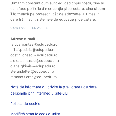
Urmărim constant cum sunt educați copiii noștri, cine și
cum face politicile din educație și cercetare, cine și cum
îi formează pe profesori, cât de adecvate la lumea în
care trăim sunt sistemele de educație și cercetare.
CONTACT REDACȚIE
Adrese e-mail
raluca.pantazi@edupedu.ro
mihai.peticila@edupedu.ro
costin.ionescu@edupedu.ro
alexa.stanescu@edupedu.ro
diana.ghimisi@edupedu.ro
stefan.lefter@edupedu.ro
ramona.florea@edupedu.ro
Notă de informare cu privire la prelucrarea de date
personale prin intermediul site-ului
Politica de cookie
Modifică setarile cookie-urilor