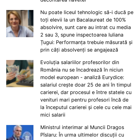
Nu poate liceul tehnologic să-i ducă pe
toți elevii la un Bacalaureat de 100%
absolvire, sunt care au intrat cu media
2 sau 3, spune inspectoarea Iuliana
Țugui: Performanța trebuie măsurată și
prin câți absolvenți se angajează
Evoluția salariilor profesorilor din
România nu se încadrează în niciun
model european - analiză Eurydice:
salariul crește doar 25 de ani în timpul
carierei, dar procesul e între statele cu
venituri mari pentru profesori încă de
la începutul carierei și cele cu cele mai
mici salarii
Ministrul interimar al Muncii Dragos
Pîslaru: În urma ultimelor discuții cu