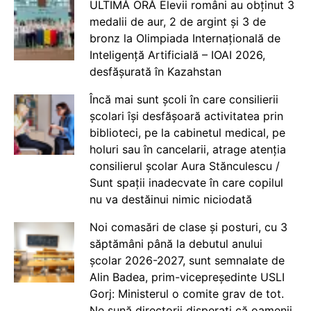
ULTIMĂ ORĂ Elevii români au obținut 3
medalii de aur, 2 de argint și 3 de
bronz la Olimpiada Internațională de
Inteligență Artificială – IOAI 2026,
desfășurată în Kazahstan
Încă mai sunt școli în care consilierii
școlari își desfășoară activitatea prin
biblioteci, pe la cabinetul medical, pe
holuri sau în cancelarii, atrage atenția
consilierul școlar Aura Stănculescu /
Sunt spații inadecvate în care copilul
nu va destăinui nimic niciodată
Noi comasări de clase și posturi, cu 3
săptămâni până la debutul anului
școlar 2026-2027, sunt semnalate de
Alin Badea, prim-vicepreședinte USLI
Gorj: Ministerul o comite grav de tot.
Ne sună directorii disperați că oamenii