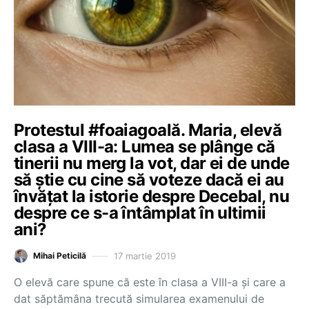
Protestul #foaiagoală. Maria, elevă
clasa a VIII-a: Lumea se plânge că
tinerii nu merg la vot, dar ei de unde
să știe cu cine să voteze dacă ei au
învățat la istorie despre Decebal, nu
despre ce s-a întâmplat în ultimii
ani?
17 martie 2019
Mihai Peticilă
O elevă care spune că este în clasa a VIII-a și care a
dat săptămâna trecută simularea examenului de