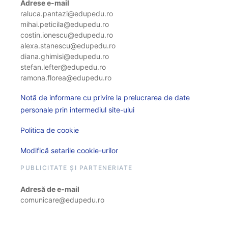
Adrese e-mail
raluca.pantazi@edupedu.ro
mihai.peticila@edupedu.ro
costin.ionescu@edupedu.ro
alexa.stanescu@edupedu.ro
diana.ghimisi@edupedu.ro
stefan.lefter@edupedu.ro
ramona.florea@edupedu.ro
Notă de informare cu privire la prelucrarea de date
personale prin intermediul site-ului
Politica de cookie
Modifică setarile cookie-urilor
PUBLICITATE ȘI PARTENERIATE
Adresă de e-mail
comunicare@edupedu.ro