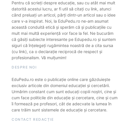
Pentru că scrieți despre educație, sau cu atât mai mult
datorită acestui lucru, ar fi util să citați cu link, atunci
când preluați un articol, părți dintr-un articol sau o idee
care v-a inspirat. Noi, la EduPedu.ro ne-am asumat
această conduită etică și sperăm că și publicațiile cu
mult mai multă experiență vor face la fel. Ne bucurăm
că găsiți subiecte interesante pe Edupedu.ro și suntem
siguri că înțelegeți rugămintea noastră de a cita sursa
(cu link), ca o declarație reciprocă de respect și
profesionalism. Vă mulțumim!
DESPRE NOI
EduPedu.ro este o publicație online care găzduiește
exclusiv articole din domeniul educației și cercetării.
Urmărim constant cum sunt educați copiii noștri, cine și
cum face politicile din educație și cercetare, cine și cum
îi formează pe profesori, cât de adecvate la lumea în
care trăim sunt sistemele de educație și cercetare.
CONTACT REDACȚIE