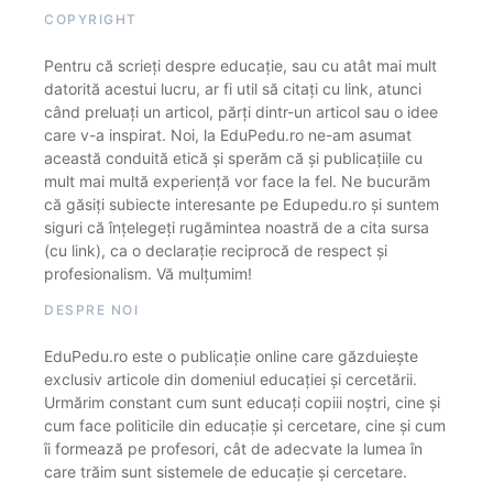
COPYRIGHT
Pentru că scrieți despre educație, sau cu atât mai mult
datorită acestui lucru, ar fi util să citați cu link, atunci
când preluați un articol, părți dintr-un articol sau o idee
care v-a inspirat. Noi, la EduPedu.ro ne-am asumat
această conduită etică și sperăm că și publicațiile cu
mult mai multă experiență vor face la fel. Ne bucurăm
că găsiți subiecte interesante pe Edupedu.ro și suntem
siguri că înțelegeți rugămintea noastră de a cita sursa
(cu link), ca o declarație reciprocă de respect și
profesionalism. Vă mulțumim!
DESPRE NOI
EduPedu.ro este o publicație online care găzduiește
exclusiv articole din domeniul educației și cercetării.
Urmărim constant cum sunt educați copiii noștri, cine și
cum face politicile din educație și cercetare, cine și cum
îi formează pe profesori, cât de adecvate la lumea în
care trăim sunt sistemele de educație și cercetare.