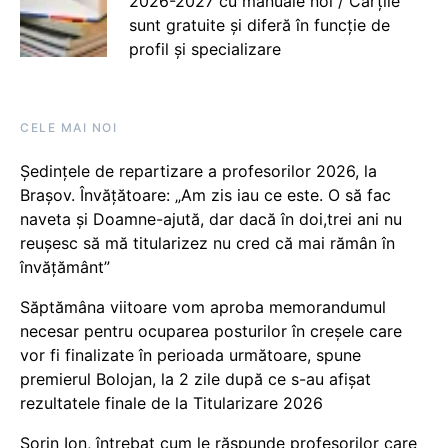
2026-2027 cu manuale noi / Cărțile
sunt gratuite și diferă în funcție de
profil și specializare
CELE MAI NOI
Ședințele de repartizare a profesorilor 2026, la
Brașov. Învățătoare: „Am zis iau ce este. O să fac
naveta și Doamne-ajută, dar dacă în doi,trei ani nu
reușesc să mă titularizez nu cred că mai rămân în
învățământ”
Săptămâna viitoare vom aproba memorandumul
necesar pentru ocuparea posturilor în creșele care
vor fi finalizate în perioada următoare, spune
premierul Bolojan, la 2 zile după ce s-au afișat
rezultatele finale de la Titularizare 2026
Sorin Ion, întrebat cum le răspunde profesorilor care