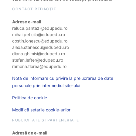
CONTACT REDACȚIE
Adrese e-mail
raluca.pantazi@edupedu.ro
mihai.peticila@edupedu.ro
costin.ionescu@edupedu.ro
alexa.stanescu@edupedu.ro
diana.ghimisi@edupedu.ro
stefan.lefter@edupedu.ro
ramona.florea@edupedu.ro
Notă de informare cu privire la prelucrarea de date
personale prin intermediul site-ului
Politica de cookie
Modifică setarile cookie-urilor
PUBLICITATE ȘI PARTENERIATE
Adresă de e-mail