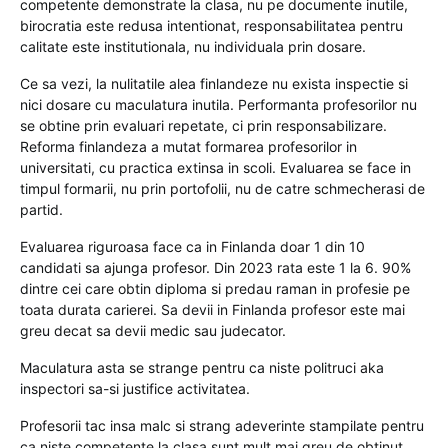
competente demonstrate la clasa, nu pe documente inutile,
birocratia este redusa intentionat, responsabilitatea pentru
calitate este institutionala, nu individuala prin dosare.
Ce sa vezi, la nulitatile alea finlandeze nu exista inspectie si
nici dosare cu maculatura inutila. Performanta profesorilor nu
se obtine prin evaluari repetate, ci prin responsabilizare.
Reforma finlandeza a mutat formarea profesorilor in
universitati, cu practica extinsa in scoli. Evaluarea se face in
timpul formarii, nu prin portofolii, nu de catre schmecherasi de
partid.
Evaluarea riguroasa face ca in Finlanda doar 1 din 10
candidati sa ajunga profesor. Din 2023 rata este 1 la 6. 90%
dintre cei care obtin diploma si predau raman in profesie pe
toata durata carierei. Sa devii in Finlanda profesor este mai
greu decat sa devii medic sau judecator.
Maculatura asta se strange pentru ca niste politruci aka
inspectori sa-si justifice activitatea.
Profesorii tac insa malc si strang adeverinte stampilate pentru
ca niste competente la clasa sunt mult mai greu de obtinut.