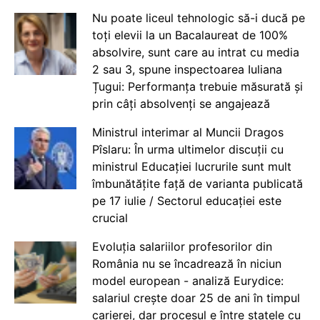
Nu poate liceul tehnologic să-i ducă pe
toți elevii la un Bacalaureat de 100%
absolvire, sunt care au intrat cu media
2 sau 3, spune inspectoarea Iuliana
Țugui: Performanța trebuie măsurată și
prin câți absolvenți se angajează
Ministrul interimar al Muncii Dragos
Pîslaru: În urma ultimelor discuții cu
ministrul Educației lucrurile sunt mult
îmbunătățite față de varianta publicată
pe 17 iulie / Sectorul educației este
crucial
Evoluția salariilor profesorilor din
România nu se încadrează în niciun
model european - analiză Eurydice:
salariul crește doar 25 de ani în timpul
carierei, dar procesul e între statele cu