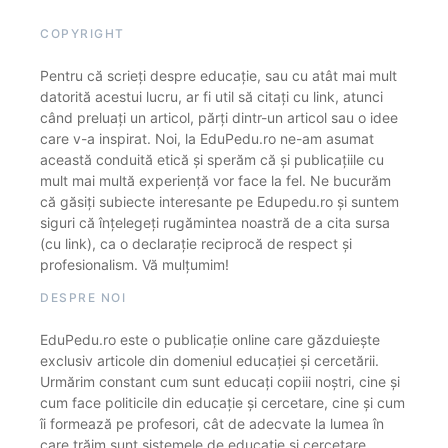
COPYRIGHT
Pentru că scrieți despre educație, sau cu atât mai mult
datorită acestui lucru, ar fi util să citați cu link, atunci
când preluați un articol, părți dintr-un articol sau o idee
care v-a inspirat. Noi, la EduPedu.ro ne-am asumat
această conduită etică și sperăm că și publicațiile cu
mult mai multă experiență vor face la fel. Ne bucurăm
că găsiți subiecte interesante pe Edupedu.ro și suntem
siguri că înțelegeți rugămintea noastră de a cita sursa
(cu link), ca o declarație reciprocă de respect și
profesionalism. Vă mulțumim!
DESPRE NOI
EduPedu.ro este o publicație online care găzduiește
exclusiv articole din domeniul educației și cercetării.
Urmărim constant cum sunt educați copiii noștri, cine și
cum face politicile din educație și cercetare, cine și cum
îi formează pe profesori, cât de adecvate la lumea în
care trăim sunt sistemele de educație și cercetare.