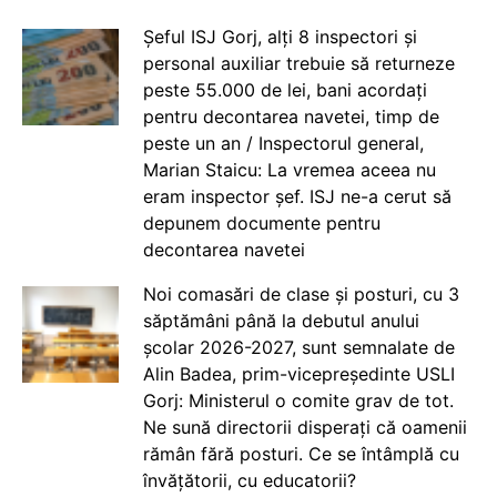
Șeful ISJ Gorj, alți 8 inspectori și
personal auxiliar trebuie să returneze
peste 55.000 de lei, bani acordați
pentru decontarea navetei, timp de
peste un an / Inspectorul general,
Marian Staicu: La vremea aceea nu
eram inspector șef. ISJ ne-a cerut să
depunem documente pentru
decontarea navetei
Noi comasări de clase și posturi, cu 3
săptămâni până la debutul anului
școlar 2026-2027, sunt semnalate de
Alin Badea, prim-vicepreședinte USLI
Gorj: Ministerul o comite grav de tot.
Ne sună directorii disperați că oamenii
rămân fără posturi. Ce se întâmplă cu
învățătorii, cu educatorii?