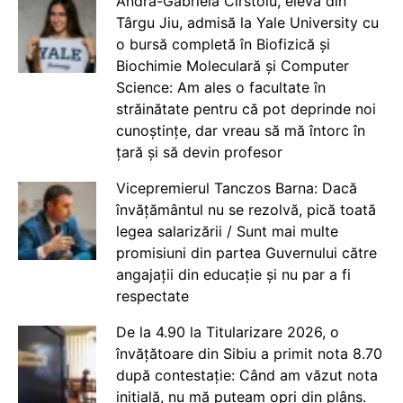
Andra-Gabriela Cîrstoiu, elevă din
Târgu Jiu, admisă la Yale University cu
o bursă completă în Biofizică și
Biochimie Moleculară și Computer
Science: Am ales o facultate în
străinătate pentru că pot deprinde noi
cunoștințe, dar vreau să mă întorc în
țară și să devin profesor
Vicepremierul Tanczos Barna: Dacă
învățământul nu se rezolvă, pică toată
legea salarizării / Sunt mai multe
promisiuni din partea Guvernului către
angajații din educație și nu par a fi
respectate
De la 4.90 la Titularizare 2026, o
învățătoare din Sibiu a primit nota 8.70
după contestație: Când am văzut nota
inițială, nu mă puteam opri din plâns.