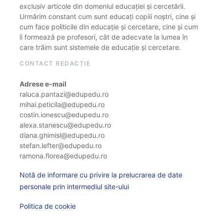
exclusiv articole din domeniul educației și cercetării.
Urmărim constant cum sunt educați copiii noștri, cine și
cum face politicile din educație și cercetare, cine și cum
îi formează pe profesori, cât de adecvate la lumea în
care trăim sunt sistemele de educație și cercetare.
CONTACT REDACȚIE
Adrese e-mail
raluca.pantazi@edupedu.ro
mihai.peticila@edupedu.ro
costin.ionescu@edupedu.ro
alexa.stanescu@edupedu.ro
diana.ghimisi@edupedu.ro
stefan.lefter@edupedu.ro
ramona.florea@edupedu.ro
Notă de informare cu privire la prelucrarea de date
personale prin intermediul site-ului
Politica de cookie