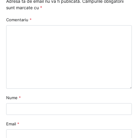
Adresa ta de email nu va fi publicată.
Câmpurile obligatorii
sunt marcate cu
*
Comentariu
*
Nume
*
Email
*