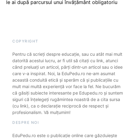
le ai după parcursul unui învățământ obligatoriu
COPYRIGHT
Pentru că scrieți despre educație, sau cu atât mai mult
datorită acestui lucru, ar fi util să citați cu link, atunci
când preluați un articol, părți dintr-un articol sau o idee
care v-a inspirat. Noi, la EduPedu.ro ne-am asumat
această conduită etică și sperăm că și publicațiile cu
mult mai multă experiență vor face la fel. Ne bucurăm
că găsiți subiecte interesante pe Edupedu.ro și suntem
siguri că înțelegeți rugămintea noastră de a cita sursa
(cu link), ca o declarație reciprocă de respect și
profesionalism. Vă mulțumim!
DESPRE NOI
EduPedu.ro este o publicație online care găzduiește