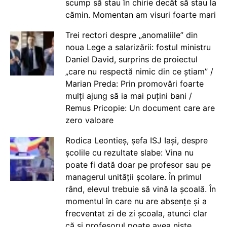
scump să stau în chirie decât să stau la
cămin. Momentan am visuri foarte mari
Trei rectori despre „anomaliile” din
noua Lege a salarizării: fostul ministru
Daniel David, surprins de proiectul
„care nu respectă nimic din ce știam” /
Marian Preda: Prin promovări foarte
mulți ajung să ia mai puțini bani /
Remus Pricopie: Un document care are
zero valoare
Rodica Leontieș, șefa ISJ Iași, despre
școlile cu rezultate slabe: Vina nu
poate fi dată doar pe profesor sau pe
managerul unității școlare. În primul
rând, elevul trebuie să vină la școală. În
momentul în care nu are absențe și a
frecventat zi de zi școala, atunci clar
că și profesorul poate avea niște