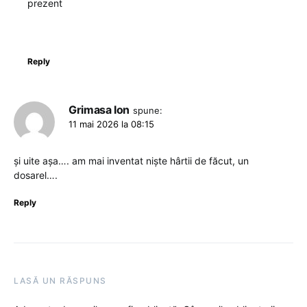
prezent
Reply
Grimasa Ion
spune:
11 mai 2026 la 08:15
și uite așa…. am mai inventat niște hârtii de făcut, un
dosarel….
Reply
LASĂ UN RĂSPUNS