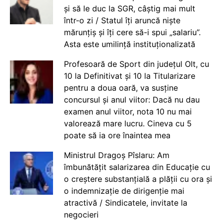
și să le duc la SGR, câștig mai mult
într-o zi / Statul îți aruncă niște
mărunțiș și îți cere să-i spui „salariu”.
Asta este umilință instituționalizată
Profesoară de Sport din județul Olt, cu
10 la Definitivat și 10 la Titularizare
pentru a doua oară, va susține
concursul și anul viitor: Dacă nu dau
examen anul viitor, nota 10 nu mai
valorează mare lucru. Cineva cu 5
poate să ia ore înaintea mea
Ministrul Dragoș Pîslaru: Am
îmbunătățit salarizarea din Educație cu
o creștere substanțială a plății cu ora și
o indemnizație de dirigenție mai
atractivă / Sindicatele, invitate la
negocieri