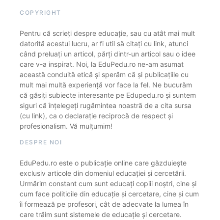
COPYRIGHT
Pentru că scrieți despre educație, sau cu atât mai mult
datorită acestui lucru, ar fi util să citați cu link, atunci
când preluați un articol, părți dintr-un articol sau o idee
care v-a inspirat. Noi, la EduPedu.ro ne-am asumat
această conduită etică și sperăm că și publicațiile cu
mult mai multă experiență vor face la fel. Ne bucurăm
că găsiți subiecte interesante pe Edupedu.ro și suntem
siguri că înțelegeți rugămintea noastră de a cita sursa
(cu link), ca o declarație reciprocă de respect și
profesionalism. Vă mulțumim!
DESPRE NOI
EduPedu.ro este o publicație online care găzduiește
exclusiv articole din domeniul educației și cercetării.
Urmărim constant cum sunt educați copiii noștri, cine și
cum face politicile din educație și cercetare, cine și cum
îi formează pe profesori, cât de adecvate la lumea în
care trăim sunt sistemele de educație și cercetare.