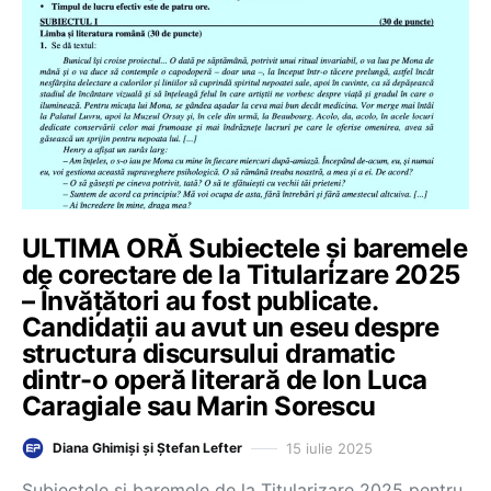
ULTIMA ORĂ Subiectele și baremele
de corectare de la Titularizare 2025
– Învățători au fost publicate.
Candidații au avut un eseu despre
structura discursului dramatic
dintr-o operă literară de Ion Luca
Caragiale sau Marin Sorescu
15 iulie 2025
Diana Ghimiși și Ștefan Lefter
Subiectele și baremele de la Titularizare 2025 pentru