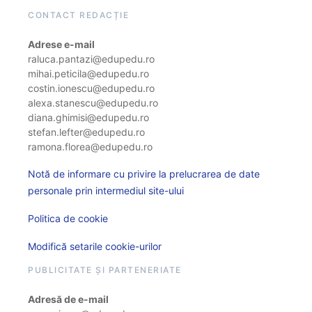
CONTACT REDACȚIE
Adrese e-mail
raluca.pantazi@edupedu.ro
mihai.peticila@edupedu.ro
costin.ionescu@edupedu.ro
alexa.stanescu@edupedu.ro
diana.ghimisi@edupedu.ro
stefan.lefter@edupedu.ro
ramona.florea@edupedu.ro
Notă de informare cu privire la prelucrarea de date
personale prin intermediul site-ului
Politica de cookie
Modifică setarile cookie-urilor
PUBLICITATE ȘI PARTENERIATE
Adresă de e-mail