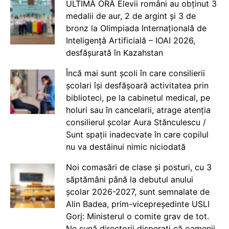
ULTIMĂ ORĂ Elevii români au obținut 3
medalii de aur, 2 de argint și 3 de
bronz la Olimpiada Internațională de
Inteligență Artificială – IOAI 2026,
desfășurată în Kazahstan
Încă mai sunt școli în care consilierii
școlari își desfășoară activitatea prin
biblioteci, pe la cabinetul medical, pe
holuri sau în cancelarii, atrage atenția
consilierul școlar Aura Stănculescu /
Sunt spații inadecvate în care copilul
nu va destăinui nimic niciodată
Noi comasări de clase și posturi, cu 3
săptămâni până la debutul anului
școlar 2026-2027, sunt semnalate de
Alin Badea, prim-vicepreședinte USLI
Gorj: Ministerul o comite grav de tot.
Ne sună directorii disperați că oamenii