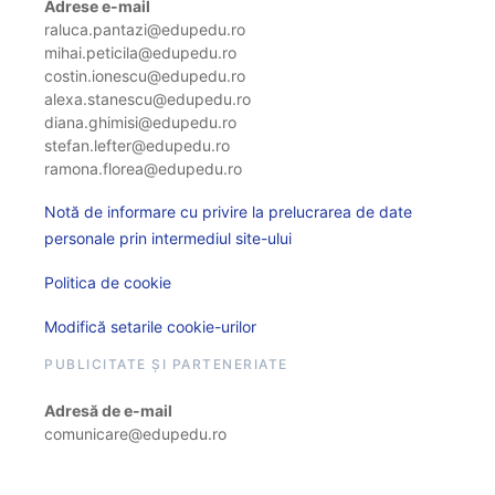
Adrese e-mail
raluca.pantazi@edupedu.ro
mihai.peticila@edupedu.ro
costin.ionescu@edupedu.ro
alexa.stanescu@edupedu.ro
diana.ghimisi@edupedu.ro
stefan.lefter@edupedu.ro
ramona.florea@edupedu.ro
Notă de informare cu privire la prelucrarea de date
personale prin intermediul site-ului
Politica de cookie
Modifică setarile cookie-urilor
PUBLICITATE ȘI PARTENERIATE
Adresă de e-mail
comunicare@edupedu.ro