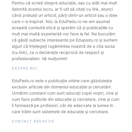
Pentru că scrieți despre educație, sau cu atât mai mult
datorită acestui lucru, ar fi util să citați cu link, atunci
când preluați un articol, părți dintr-un articol sau o idee
care v-a inspirat. Noi, la EduPedu.ro ne-am asumat
această conduită etică și sperăm că și publicațiile cu
mult mai multă experiență vor face la fel. Ne bucurăm
că găsiți subiecte interesante pe Edupedu.ro și suntem
siguri că înțelegeți rugămintea noastră de a cita sursa
(cu link), ca o declarație reciprocă de respect și
profesionalism. Vă mulțumim!
DESPRE NOI
EduPedu.ro este o publicație online care găzduiește
exclusiv articole din domeniul educației și cercetării.
Urmărim constant cum sunt educați copiii noștri, cine și
cum face politicile din educație și cercetare, cine și cum
îi formează pe profesori, cât de adecvate la lumea în
care trăim sunt sistemele de educație și cercetare.
CONTACT REDACȚIE