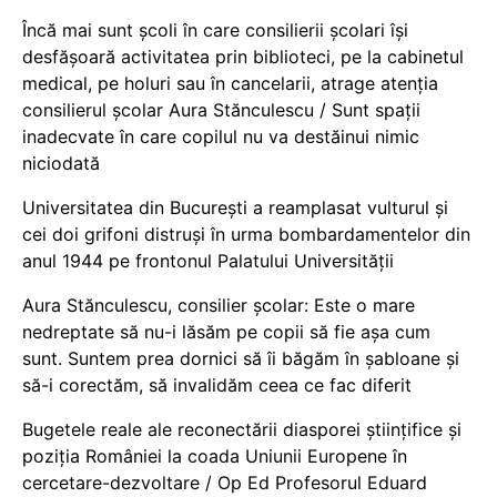
Încă mai sunt școli în care consilierii școlari își
desfășoară activitatea prin biblioteci, pe la cabinetul
medical, pe holuri sau în cancelarii, atrage atenția
consilierul școlar Aura Stănculescu / Sunt spații
inadecvate în care copilul nu va destăinui nimic
niciodată
Universitatea din București a reamplasat vulturul și
cei doi grifoni distruși în urma bombardamentelor din
anul 1944 pe frontonul Palatului Universității
Aura Stănculescu, consilier școlar: Este o mare
nedreptate să nu-i lăsăm pe copii să fie așa cum
sunt. Suntem prea dornici să îi băgăm în șabloane și
să-i corectăm, să invalidăm ceea ce fac diferit
Bugetele reale ale reconectării diasporei științifice și
poziția României la coada Uniunii Europene în
cercetare-dezvoltare / Op Ed Profesorul Eduard