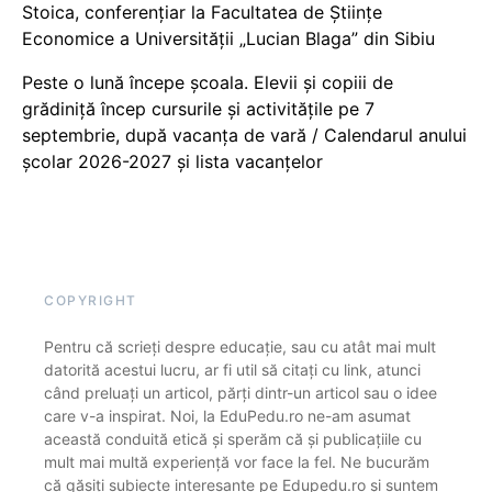
Stoica, conferențiar la Facultatea de Științe
Economice a Universității „Lucian Blaga” din Sibiu
Peste o lună începe școala. Elevii și copiii de
grădiniță încep cursurile și activitățile pe 7
septembrie, după vacanța de vară / Calendarul anului
școlar 2026-2027 și lista vacanțelor
COPYRIGHT
Pentru că scrieți despre educație, sau cu atât mai mult
datorită acestui lucru, ar fi util să citați cu link, atunci
când preluați un articol, părți dintr-un articol sau o idee
care v-a inspirat. Noi, la EduPedu.ro ne-am asumat
această conduită etică și sperăm că și publicațiile cu
mult mai multă experiență vor face la fel. Ne bucurăm
că găsiți subiecte interesante pe Edupedu.ro și suntem