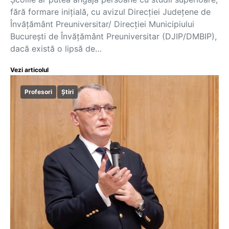
fără formare inițială, cu avizul Direcţiei Judeţene de
Învăţământ Preuniversitar/ Direcţiei Municipiului
Bucureşti de Învăţământ Preuniversitar (DJIP/DMBIP),
dacă există o lipsă de…
Vezi articolul
Profesori
Știri