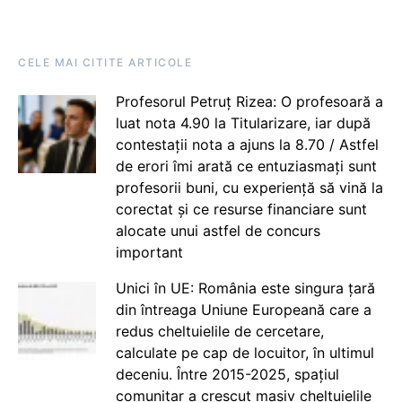
CELE MAI CITITE ARTICOLE
Profesorul Petruț Rizea: O profesoară a
luat nota 4.90 la Titularizare, iar după
contestații nota a ajuns la 8.70 / Astfel
de erori îmi arată ce entuziasmați sunt
profesorii buni, cu experiență să vină la
corectat și ce resurse financiare sunt
alocate unui astfel de concurs
important
Unici în UE: România este singura țară
din întreaga Uniune Europeană care a
redus cheltuielile de cercetare,
calculate pe cap de locuitor, în ultimul
deceniu. Între 2015-2025, spațiul
comunitar a crescut masiv cheltuielile