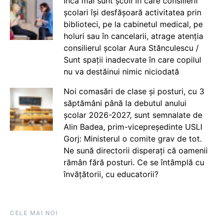
Încă mai sunt școli în care consilierii
școlari își desfășoară activitatea prin
biblioteci, pe la cabinetul medical, pe
holuri sau în cancelarii, atrage atenția
consilierul școlar Aura Stănculescu /
Sunt spații inadecvate în care copilul
nu va destăinui nimic niciodată
Noi comasări de clase și posturi, cu 3
săptămâni până la debutul anului
școlar 2026-2027, sunt semnalate de
Alin Badea, prim-vicepreședinte USLI
Gorj: Ministerul o comite grav de tot.
Ne sună directorii disperați că oamenii
rămân fără posturi. Ce se întâmplă cu
învățătorii, cu educatorii?
CELE MAI NOI