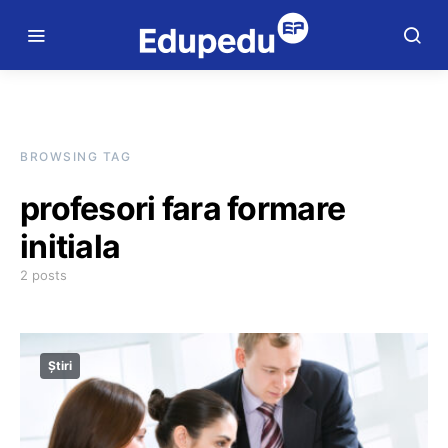
BROWSING TAG
profesori fara formare
initiala
2 posts
Știri