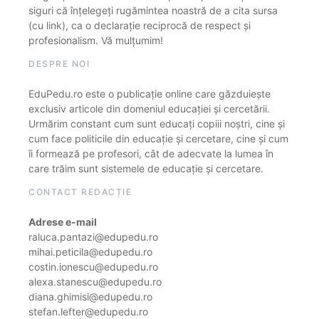
siguri că înțelegeți rugămintea noastră de a cita sursa
(cu link), ca o declarație reciprocă de respect și
profesionalism. Vă mulțumim!
DESPRE NOI
EduPedu.ro este o publicație online care găzduiește
exclusiv articole din domeniul educației și cercetării.
Urmărim constant cum sunt educați copiii noștri, cine și
cum face politicile din educație și cercetare, cine și cum
îi formează pe profesori, cât de adecvate la lumea în
care trăim sunt sistemele de educație și cercetare.
CONTACT REDACȚIE
Adrese e-mail
raluca.pantazi@edupedu.ro
mihai.peticila@edupedu.ro
costin.ionescu@edupedu.ro
alexa.stanescu@edupedu.ro
diana.ghimisi@edupedu.ro
stefan.lefter@edupedu.ro