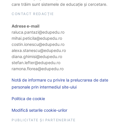
care trăim sunt sistemele de educație și cercetare.
CONTACT REDACȚIE
Adrese e-mail
raluca.pantazi@edupedu.ro
mihai.peticila@edupedu.ro
costin.ionescu@edupedu.ro
alexa.stanescu@edupedu.ro
diana.ghimisi@edupedu.ro
stefan.lefter@edupedu.ro
ramona.florea@edupedu.ro
Notă de informare cu privire la prelucrarea de date
personale prin intermediul site-ului
Politica de cookie
Modifică setarile cookie-urilor
PUBLICITATE ȘI PARTENERIATE