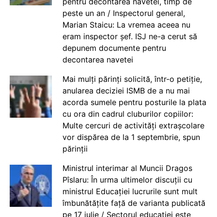
pentru decontarea navetei, timp de
peste un an / Inspectorul general,
Marian Staicu: La vremea aceea nu
eram inspector șef. ISJ ne-a cerut să
depunem documente pentru
decontarea navetei
Mai mulți părinți solicită, într-o petiție,
anularea deciziei ISMB de a nu mai
acorda sumele pentru posturile la plata
cu ora din cadrul cluburilor copiilor:
Multe cercuri de activități extrașcolare
vor dispărea de la 1 septembrie, spun
părinții
Ministrul interimar al Muncii Dragos
Pîslaru: În urma ultimelor discuții cu
ministrul Educației lucrurile sunt mult
îmbunătățite față de varianta publicată
pe 17 iulie / Sectorul educației este