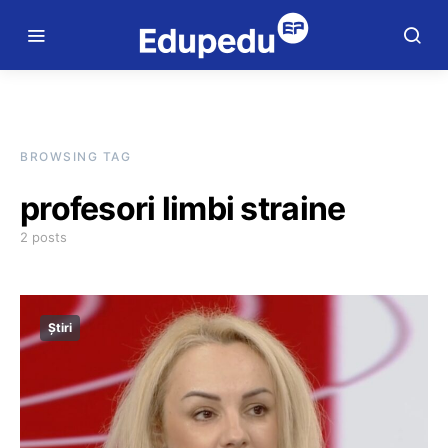
BROWSING TAG
profesori limbi straine
2 posts
Știri