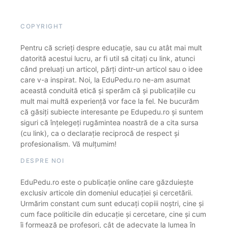
COPYRIGHT
Pentru că scrieți despre educație, sau cu atât mai mult
datorită acestui lucru, ar fi util să citați cu link, atunci
când preluați un articol, părți dintr-un articol sau o idee
care v-a inspirat. Noi, la EduPedu.ro ne-am asumat
această conduită etică și sperăm că și publicațiile cu
mult mai multă experiență vor face la fel. Ne bucurăm
că găsiți subiecte interesante pe Edupedu.ro și suntem
siguri că înțelegeți rugămintea noastră de a cita sursa
(cu link), ca o declarație reciprocă de respect și
profesionalism. Vă mulțumim!
DESPRE NOI
EduPedu.ro este o publicație online care găzduiește
exclusiv articole din domeniul educației și cercetării.
Urmărim constant cum sunt educați copiii noștri, cine și
cum face politicile din educație și cercetare, cine și cum
îi formează pe profesori, cât de adecvate la lumea în