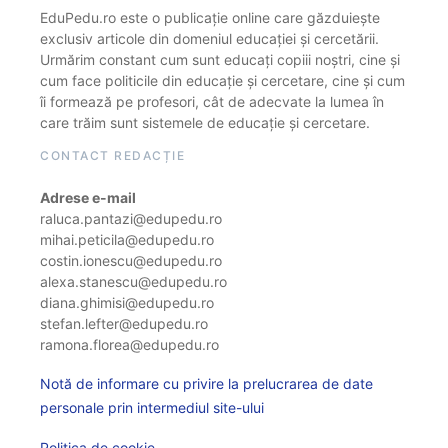
EduPedu.ro este o publicație online care găzduiește
exclusiv articole din domeniul educației și cercetării.
Urmărim constant cum sunt educați copiii noștri, cine și
cum face politicile din educație și cercetare, cine și cum
îi formează pe profesori, cât de adecvate la lumea în
care trăim sunt sistemele de educație și cercetare.
CONTACT REDACȚIE
Adrese e-mail
raluca.pantazi@edupedu.ro
mihai.peticila@edupedu.ro
costin.ionescu@edupedu.ro
alexa.stanescu@edupedu.ro
diana.ghimisi@edupedu.ro
stefan.lefter@edupedu.ro
ramona.florea@edupedu.ro
Notă de informare cu privire la prelucrarea de date
personale prin intermediul site-ului
Politica de cookie