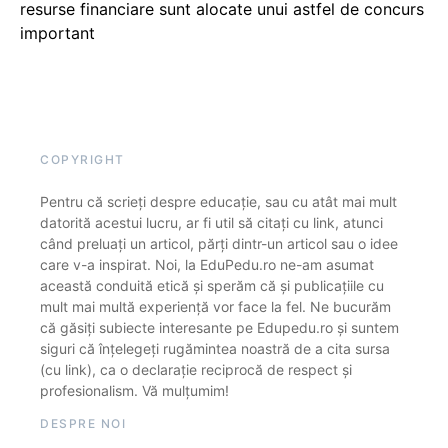
resurse financiare sunt alocate unui astfel de concurs
important
COPYRIGHT
Pentru că scrieți despre educație, sau cu atât mai mult
datorită acestui lucru, ar fi util să citați cu link, atunci
când preluați un articol, părți dintr-un articol sau o idee
care v-a inspirat. Noi, la EduPedu.ro ne-am asumat
această conduită etică și sperăm că și publicațiile cu
mult mai multă experiență vor face la fel. Ne bucurăm
că găsiți subiecte interesante pe Edupedu.ro și suntem
siguri că înțelegeți rugămintea noastră de a cita sursa
(cu link), ca o declarație reciprocă de respect și
profesionalism. Vă mulțumim!
DESPRE NOI