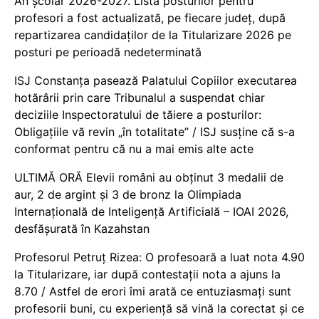
An școlar 2026-2027. Lista posturilor pentru
profesori a fost actualizată, pe fiecare județ, după
repartizarea candidaților de la Titularizare 2026 pe
posturi pe perioadă nedeterminată
ISJ Constanța pasează Palatului Copiilor executarea
hotărârii prin care Tribunalul a suspendat chiar
deciziile Inspectoratului de tăiere a posturilor:
Obligațiile vă revin „în totalitate” / ISJ susține că s-a
conformat pentru că nu a mai emis alte acte
ULTIMĂ ORĂ Elevii români au obținut 3 medalii de
aur, 2 de argint și 3 de bronz la Olimpiada
Internațională de Inteligență Artificială – IOAI 2026,
desfășurată în Kazahstan
Profesorul Petruț Rizea: O profesoară a luat nota 4.90
la Titularizare, iar după contestații nota a ajuns la
8.70 / Astfel de erori îmi arată ce entuziasmați sunt
profesorii buni, cu experiență să vină la corectat și ce