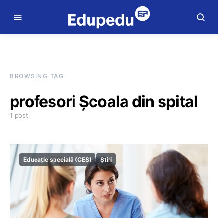
BROWSING TAG
profesori Școala din spital
1 post
Educație specială (CES)
Știri