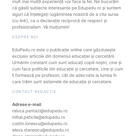
mult mai multă experiență vor face la fel. Ne bucurăm
că găsiți subiecte interesante pe Edupedu.ro și suntem
siguri că înțelegeți rugămintea noastră de a cita sursa
(cu link), ca o declarație reciprocă de respect și
profesionalism. Vă mulțumim!
DESPRE NOI
EduPedu.ro este o publicație online care găzduiește
exclusiv articole din domeniul educației și cercetării.
Urmărim constant cum sunt educați copiii noștri, cine și
cum face politicile din educație și cercetare, cine și cum
îi formează pe profesori, cât de adecvate la lumea în
care trăim sunt sistemele de educație și cercetare.
CONTACT REDACȚIE
Adrese e-mail
raluca.pantazi@edupedu.ro
mihai.peticila@edupedu.ro
costin.ionescu@edupedu.ro
alexa.stanescu@edupedu.ro