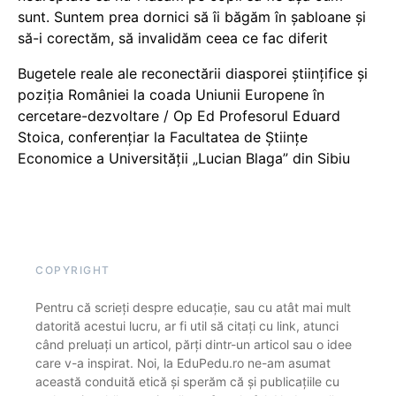
sunt. Suntem prea dornici să îi băgăm în șabloane și
să-i corectăm, să invalidăm ceea ce fac diferit
Bugetele reale ale reconectării diasporei științifice și
poziția României la coada Uniunii Europene în
cercetare-dezvoltare / Op Ed Profesorul Eduard
Stoica, conferențiar la Facultatea de Științe
Economice a Universității „Lucian Blaga” din Sibiu
COPYRIGHT
Pentru că scrieți despre educație, sau cu atât mai mult
datorită acestui lucru, ar fi util să citați cu link, atunci
când preluați un articol, părți dintr-un articol sau o idee
care v-a inspirat. Noi, la EduPedu.ro ne-am asumat
această conduită etică și sperăm că și publicațiile cu