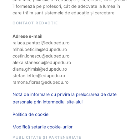
îi formează pe profesori, cât de adecvate la lumea în
care trăim sunt sistemele de educație și cercetare.
CONTACT REDACȚIE
Adrese e-mail
raluca.pantazi@edupedu.ro
mihai.peticila@edupedu.ro
costin.ionescu@edupedu.ro
alexa.stanescu@edupedu.ro
diana.ghimisi@edupedu.ro
stefan.lefter@edupedu.ro
ramona.florea@edupedu.ro
Notă de informare cu privire la prelucrarea de date
personale prin intermediul site-ului
Politica de cookie
Modifică setarile cookie-urilor
PUBLICITATE ȘI PARTENERIATE