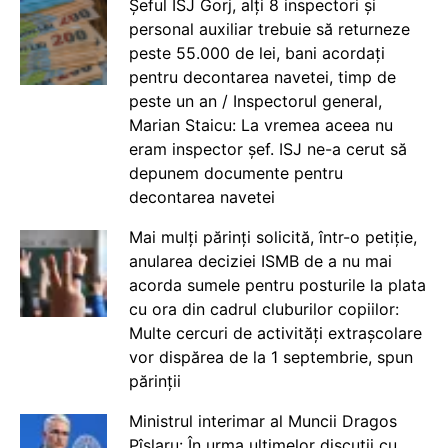
Șeful ISJ Gorj, alți 8 inspectori și
personal auxiliar trebuie să returneze
peste 55.000 de lei, bani acordați
pentru decontarea navetei, timp de
peste un an / Inspectorul general,
Marian Staicu: La vremea aceea nu
eram inspector șef. ISJ ne-a cerut să
depunem documente pentru
decontarea navetei
Mai mulți părinți solicită, într-o petiție,
anularea deciziei ISMB de a nu mai
acorda sumele pentru posturile la plata
cu ora din cadrul cluburilor copiilor:
Multe cercuri de activități extrașcolare
vor dispărea de la 1 septembrie, spun
părinții
Ministrul interimar al Muncii Dragos
Pîslaru: În urma ultimelor discuții cu