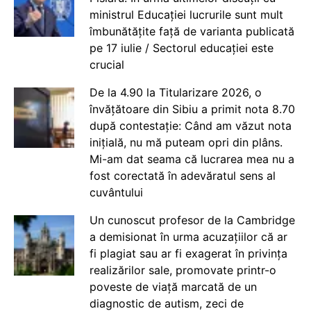
ministrul Educației lucrurile sunt mult
îmbunătățite față de varianta publicată
pe 17 iulie / Sectorul educației este
crucial
De la 4.90 la Titularizare 2026, o
învățătoare din Sibiu a primit nota 8.70
după contestație: Când am văzut nota
inițială, nu mă puteam opri din plâns.
Mi-am dat seama că lucrarea mea nu a
fost corectată în adevăratul sens al
cuvântului
Un cunoscut profesor de la Cambridge
a demisionat în urma acuzațiilor că ar
fi plagiat sau ar fi exagerat în privința
realizărilor sale, promovate printr-o
poveste de viață marcată de un
diagnostic de autism, zeci de