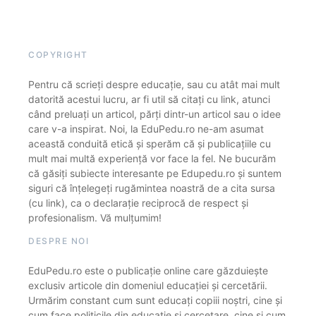
COPYRIGHT
Pentru că scrieți despre educație, sau cu atât mai mult
datorită acestui lucru, ar fi util să citați cu link, atunci
când preluați un articol, părți dintr-un articol sau o idee
care v-a inspirat. Noi, la EduPedu.ro ne-am asumat
această conduită etică și sperăm că și publicațiile cu
mult mai multă experiență vor face la fel. Ne bucurăm
că găsiți subiecte interesante pe Edupedu.ro și suntem
siguri că înțelegeți rugămintea noastră de a cita sursa
(cu link), ca o declarație reciprocă de respect și
profesionalism. Vă mulțumim!
DESPRE NOI
EduPedu.ro este o publicație online care găzduiește
exclusiv articole din domeniul educației și cercetării.
Urmărim constant cum sunt educați copiii noștri, cine și
cum face politicile din educație și cercetare, cine și cum