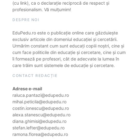
(cu link), ca o declarație reciprocă de respect și
profesionalism. Vă mulțumim!
DESPRE NOI
EduPedu.ro este o publicație online care găzduiește
exclusiv articole din domeniul educației și cercetării.
Urmărim constant cum sunt educați copiii noștri, cine și
cum face politicile din educație și cercetare, cine și cum
îi formează pe profesori, cât de adecvate la lumea în
care trăim sunt sistemele de educație și cercetare.
CONTACT REDACȚIE
Adrese e-mail
raluca.pantazi@edupedu.ro
mihai.peticila@edupedu.ro
costin.ionescu@edupedu.ro
alexa.stanescu@edupedu.ro
diana.ghimisi@edupedu.ro
stefan.lefter@edupedu.ro
ramona.florea@edupedu.ro