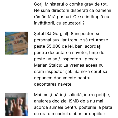
Gorj: Ministerul o comite grav de tot.
Ne sună directorii disperați că oamenii
rămân fără posturi. Ce se întâmplă cu
învățătorii, cu educatorii?
Șeful ISJ Gorj, alți 8 inspectori și
personal auxiliar trebuie să returneze
peste 55.000 de lei, bani acordați
pentru decontarea navetei, timp de
peste un an / Inspectorul general,
Marian Staicu: La vremea aceea nu
eram inspector șef. ISJ ne-a cerut să
depunem documente pentru
decontarea navetei
Mai mulți părinți solicită, într-o petiție,
anularea deciziei ISMB de a nu mai
acorda sumele pentru posturile la plata
cu ora din cadrul cluburilor copiilor: