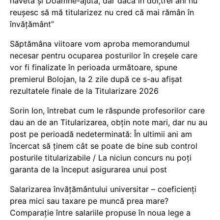
naveta și Doamne-ajută, dar dacă în doi,trei ani nu
reușesc să mă titularizez nu cred că mai rămân în
învățământ”
Săptămâna viitoare vom aproba memorandumul
necesar pentru ocuparea posturilor în creșele care
vor fi finalizate în perioada următoare, spune
premierul Bolojan, la 2 zile după ce s-au afișat
rezultatele finale de la Titularizare 2026
Sorin Ion, întrebat cum le răspunde profesorilor care
dau an de an Titularizarea, obțin note mari, dar nu au
post pe perioadă nedeterminată: În ultimii ani am
încercat să ținem cât se poate de bine sub control
posturile titularizabile / La niciun concurs nu poți
garanta de la început asigurarea unui post
Salarizarea învățământului universitar – coeficienți
prea mici sau taxare pe muncă prea mare?
Comparație între salariile propuse în noua lege a