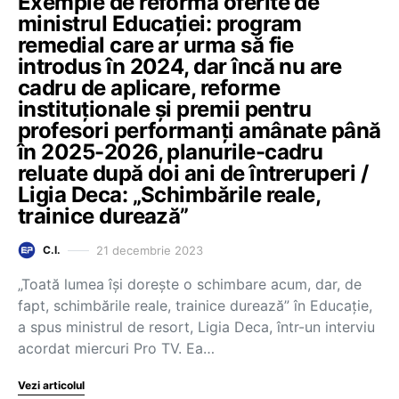
Exemple de reformă oferite de
ministrul Educației: program
remedial care ar urma să fie
introdus în 2024, dar încă nu are
cadru de aplicare, reforme
instituționale și premii pentru
profesori performanți amânate până
în 2025-2026, planurile-cadru
reluate după doi ani de întreruperi /
Ligia Deca: „Schimbările reale,
trainice durează”
21 decembrie 2023
C.I.
„Toată lumea își dorește o schimbare acum, dar, de
fapt, schimbările reale, trainice durează” în Educație,
a spus ministrul de resort, Ligia Deca, într-un interviu
acordat miercuri Pro TV. Ea…
Vezi articolul