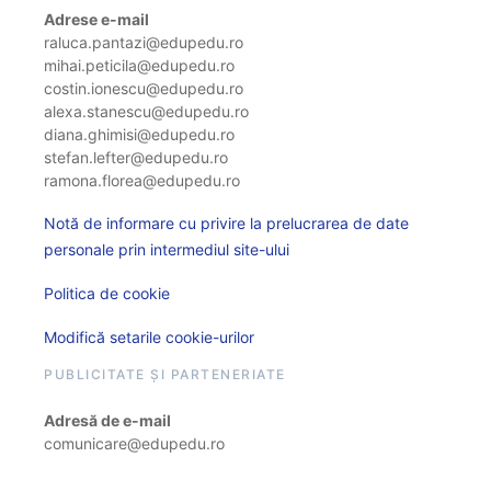
Adrese e-mail
raluca.pantazi@edupedu.ro
mihai.peticila@edupedu.ro
costin.ionescu@edupedu.ro
alexa.stanescu@edupedu.ro
diana.ghimisi@edupedu.ro
stefan.lefter@edupedu.ro
ramona.florea@edupedu.ro
Notă de informare cu privire la prelucrarea de date
personale prin intermediul site-ului
Politica de cookie
Modifică setarile cookie-urilor
PUBLICITATE ȘI PARTENERIATE
Adresă de e-mail
comunicare@edupedu.ro