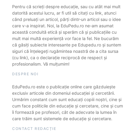
Pentru că scrieți despre educație, sau cu atât mai mult
datorită acestui lucru, ar fi util să citați cu link, atunci
când preluați un articol, părți dintr-un articol sau o idee
care v-a inspirat. Noi, la EduPedu.ro ne-am asumat
această conduită etică și sperăm că și publicațiile cu
mult mai multă experiență vor face la fel. Ne bucurăm
că găsiți subiecte interesante pe Edupedu.ro și suntem
siguri că înțelegeți rugămintea noastră de a cita sursa
(cu link), ca o declarație reciprocă de respect și
profesionalism. Vă mulțumim!
DESPRE NOI
EduPedu.ro este o publicație online care găzduiește
exclusiv articole din domeniul educației și cercetării.
Urmărim constant cum sunt educați copiii noștri, cine și
cum face politicile din educație și cercetare, cine și cum
îi formează pe profesori, cât de adecvate la lumea în
care trăim sunt sistemele de educație și cercetare.
CONTACT REDACȚIE