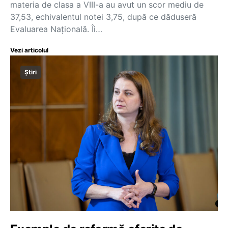
materia de clasa a VIII-a au avut un scor mediu de
37,53, echivalentul notei 3,75, după ce dăduseră
Evaluarea Națională. Îi…
Vezi articolul
Știri