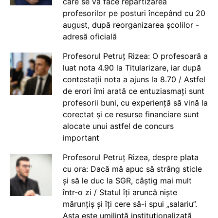
care se va face repartizarea
profesorilor pe posturi începând cu 20
august, după reorganizarea școlilor -
adresă oficială
Profesorul Petruț Rizea: O profesoară a
luat nota 4.90 la Titularizare, iar după
contestații nota a ajuns la 8.70 / Astfel
de erori îmi arată ce entuziasmați sunt
profesorii buni, cu experiență să vină la
corectat și ce resurse financiare sunt
alocate unui astfel de concurs
important
Profesorul Petruț Rizea, despre plata
cu ora: Dacă mă apuc să strâng sticle
și să le duc la SGR, câștig mai mult
într-o zi / Statul îți aruncă niște
mărunțiș și îți cere să-i spui „salariu”.
Asta este umilință instituționalizată