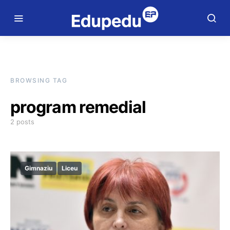
BROWSING TAG
program remedial
2 posts
Gimnaziu
Liceu