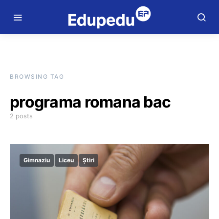
BROWSING TAG
programa romana bac
2 posts
Gimnaziu
Liceu
Știri