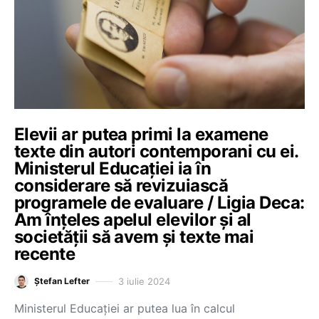
Elevii ar putea primi la examene
texte din autori contemporani cu ei.
Ministerul Educației ia în
considerare să revizuiască
programele de evaluare / Ligia Deca:
Am înțeles apelul elevilor și al
societății să avem și texte mai
recente
3 iulie 2024
Ștefan Lefter
Ministerul Educației ar putea lua în calcul