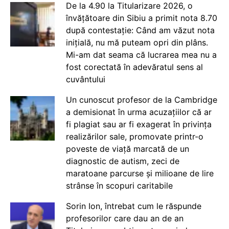
De la 4.90 la Titularizare 2026, o
învățătoare din Sibiu a primit nota 8.70
după contestație: Când am văzut nota
inițială, nu mă puteam opri din plâns.
Mi-am dat seama că lucrarea mea nu a
fost corectată în adevăratul sens al
cuvântului
Un cunoscut profesor de la Cambridge
a demisionat în urma acuzațiilor că ar
fi plagiat sau ar fi exagerat în privința
realizărilor sale, promovate printr-o
poveste de viață marcată de un
diagnostic de autism, zeci de
maratoane parcurse și milioane de lire
strânse în scopuri caritabile
Sorin Ion, întrebat cum le răspunde
profesorilor care dau an de an