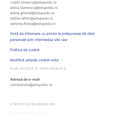
costin.ionescu@edupedu.ro
alexa.stanescu@edupedu.ro
diana.ghimisi@edupedu.ro
stefan.lefter@edupedu.ro
ramona.florea@edupedu.ro
Notă de informare cu privire la prelucrarea de date
personale prin intermediul site-ului
Politica de cookie
Modifică setarile cookie-urilor
PUBLICITATE ȘI PARTENERIATE
Adresă de e-mail
comunicare@edupedu.ro
STATISTICI EDUPEDU.RO