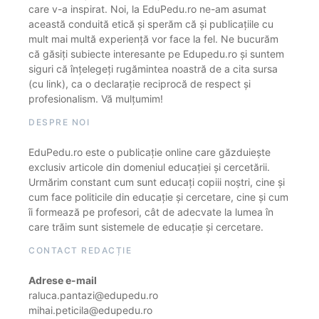
care v-a inspirat. Noi, la EduPedu.ro ne-am asumat
această conduită etică și sperăm că și publicațiile cu
mult mai multă experiență vor face la fel. Ne bucurăm
că găsiți subiecte interesante pe Edupedu.ro și suntem
siguri că înțelegeți rugămintea noastră de a cita sursa
(cu link), ca o declarație reciprocă de respect și
profesionalism. Vă mulțumim!
DESPRE NOI
EduPedu.ro este o publicație online care găzduiește
exclusiv articole din domeniul educației și cercetării.
Urmărim constant cum sunt educați copiii noștri, cine și
cum face politicile din educație și cercetare, cine și cum
îi formează pe profesori, cât de adecvate la lumea în
care trăim sunt sistemele de educație și cercetare.
CONTACT REDACȚIE
Adrese e-mail
raluca.pantazi@edupedu.ro
mihai.peticila@edupedu.ro