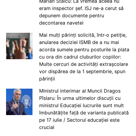
Marian Staicu: La vremea aceea nu
eram inspector șef. ISJ ne-a cerut să
depunem documente pentru
decontarea navetei
Mai mulți părinți solicită, într-o petiție,
anularea deciziei ISMB de a nu mai
acorda sumele pentru posturile la plata
cu ora din cadrul cluburilor copiilor:
Multe cercuri de activități extrașcolare
vor dispărea de la 1 septembrie, spun
părinții
Ministrul interimar al Muncii Dragos
Pîslaru: În urma ultimelor discuții cu
ministrul Educației lucrurile sunt mult
îmbunătățite față de varianta publicată
pe 17 iulie / Sectorul educației este
crucial